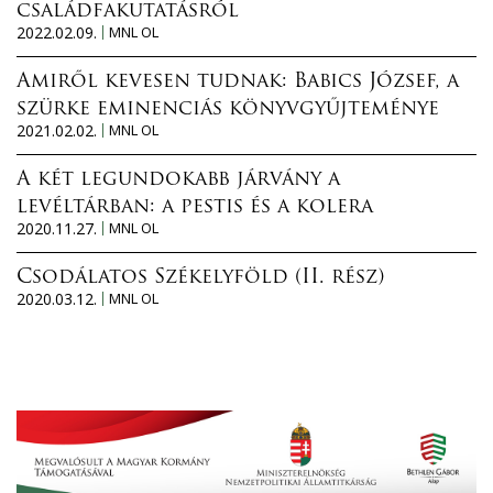
családfakutatásról
n
2022.02.09.
MNL OL
c
i
Amiről kevesen tudnak: Babics József, a
a
szürke eminenciás könyvgyűjteménye
2021.02.02.
MNL OL
a
z
A két legundokabb járvány a
E
levéltárban: a pestis és a kolera
u
2020.11.27.
MNL OL
r
ó
Csodálatos Székelyföld (II. rész)
p
2020.03.12.
MNL OL
a
i
L
e
v
é
l