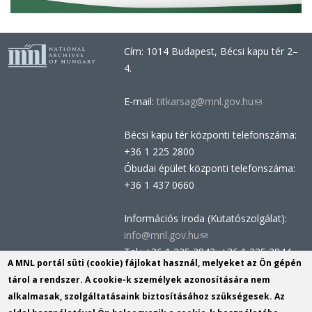
t
á
r
Cím: 1014 Budapest, Bécsi kapu tér 2–
i
4.
P
o
E-mail:
titkarsag@mnl.gov.hu
(link
r
sends
t
Bécsi kapu tér központi telefonszáma:
e-
á
+36 1 225 2800
mail)
l
Óbudai épület központi telefonszáma:
r
+36 1 437 0660
ó
l
Információs Iroda (Kutatószolgálat):
info@mnl.gov.hu
(link
Tel.: +36 1 225 2843, +36 1 225 2844
sends
A MNL portál süti (cookie) fájlokat használ, melyeket az Ön gépén
Postacím: 1014 Budapest, Bécsi kapu
e-
tárol a rendszer. A cookie-k személyek azonosítására nem
tér 2-4.
mail)
alkalmasak, szolgáltatásaink biztosításához szükségesek. Az
Felnőttképzési nyilvántartási szám: