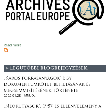
Read more
a
b
o
u
Legutóbbi blogbejegyzések
t
K
„Káros forrásanyagok” Egy
o
dokumentumkötet betiltásának és
n
megsemmisítésének története
f
2026.01.28.
MNL OL
e
r
„Neokutyabőr”. 1987-es ellenvélemény a
e