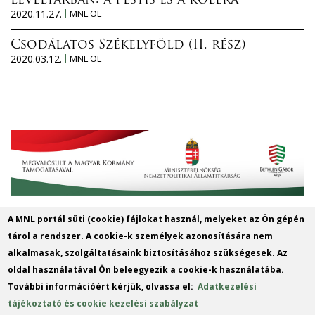
levéltárban: a pestis és a kolera
2020.11.27.
MNL OL
Csodálatos Székelyföld (II. rész)
2020.03.12.
MNL OL
A MNL portál süti (cookie) fájlokat használ, melyeket az Ön gépén
MNL Szabolcs-Szatmár-Bereg
tárol a rendszer. A cookie-k személyek azonosítására nem
Vármegyei Levéltára
alkalmasak, szolgáltatásaink biztosításához szükségesek. Az
oldal használatával Ön beleegyezik a cookie-k használatába.
Cím: 4400 Nyíregyháza, Széchenyi u. 4.
További információért kérjük, olvassa el:
Adatkezelési
Telefon: +36 42 414 313
tájékoztató és cookie kezelési szabályzat