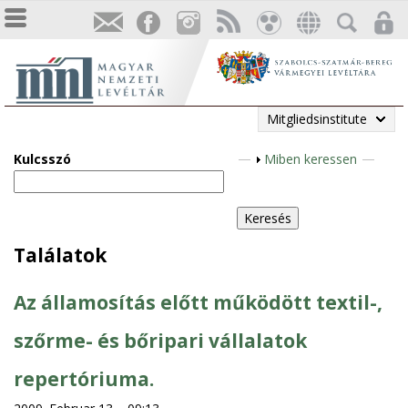
Mitgliedsinstitute
Kulcsszó
A
Miben keressen
n
z
e
i
Találatok
g
e
Az államosítás előtt működött textil-,
n
szőrme- és bőripari vállalatok
repertóriuma.