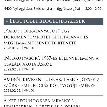
4400 Nyíregyháza, Széchenyi u. 4. ügyfélszolgálat
8:00-12:00
Legutóbbi blogbejegyzések
„Káros forrásanyagok” Egy
dokumentumkötet betiltásának és
megsemmisítésének története
2026.01.28.
MNL OL
„Neokutyabőr”. 1987-es ellenvélemény a
családfakutatásról
2022.02.09.
MNL OL
Amiről kevesen tudnak: Babics József, a
szürke eminenciás könyvgyűjteménye
2021.02.02.
MNL OL
A két legundokabb járvány a