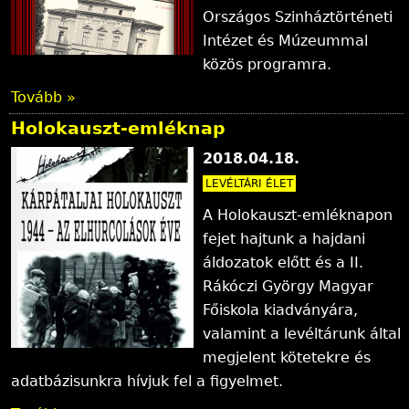
Országos Szinháztörténeti
Intézet és Múzeummal
közös programra.
Tovább »
Holokauszt-emléknap
2018.04.18.
LEVÉLTÁRI ÉLET
A Holokauszt-emléknapon
fejet hajtunk a hajdani
áldozatok előtt és a II.
Rákóczi György Magyar
Főiskola kiadványára,
valamint a levéltárunk által
megjelent kötetekre és
adatbázisunkra hívjuk fel a figyelmet.