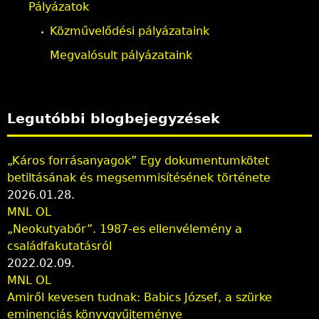
Pályázatok
Közművelődési pályázataink
Megvalósult pályázataink
Legutóbbi blogbejegyzések
„Káros forrásanyagok” Egy dokumentumkötet
betiltásának és megsemmisítésének története
2026.01.28.
MNL OL
„Neokutyabőr”. 1987-es ellenvélemény a
családfakutatásról
2022.02.09.
MNL OL
Amiről kevesen tudnak: Babics József, a szürke
eminenciás könyvgyűjteménye