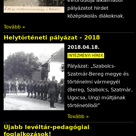
évfordulója alkalmából
pályázatot hirdet
középiskolás diákoknak.
Tovább »
Helytörténeti pályázat - 2018
2018.04.18.
INTÉZMÉNYI HÍREK
Pályázat: „Szabolcs-
Szatmár-Bereg megye és
történelmi vármegyéi
(Bereg, Szabolcs, Szatmár,
Ugocsa, Ung) múltjának
történetéből”
Tovább »
Újabb levéltár-pedagógiai
foglalkozások!