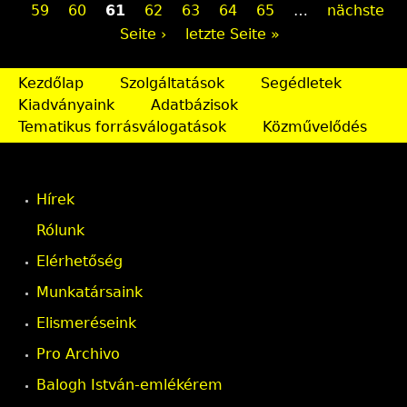
59
60
61
62
63
64
65
…
nächste
e
Seite ›
letzte Seite »
i
Kezdőlap
Szolgáltatások
Segédletek
t
Kiadványaink
Adatbázisok
e
Tematikus forrásválogatások
Közművelődés
n
Hírek
Rólunk
Elérhetőség
Munkatársaink
Elismeréseink
Pro Archivo
Balogh István-emlékérem