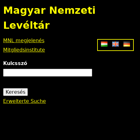
Jump to navigation
Magyar Nemzeti
Levéltár
MNL megjelenés
Mitgliedsinstitute
Kulcsszó
Erweiterte Suche