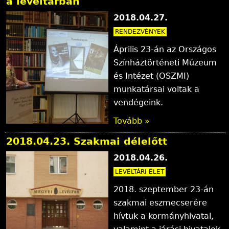
a levéltárban
2018.04.27.
RENDEZVÉNYEK
Április 23-án az Országos
Színháztörténeti Múzeum
és Intézet (OSZMI)
munkatársai voltak a
vendégeink.
Tovább »
2018.04.23. Szakmai délelőtt
2018.04.26.
LEVÉLTÁRI ÉLET
2018. szeptember 23-án
szakmai eszmecserére
hívtuk a kormányhivatal,