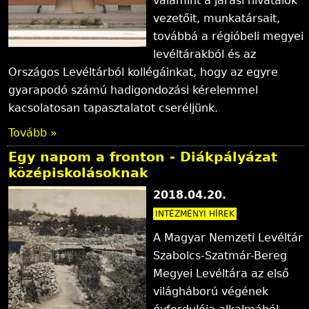
valamint a járási hivatalok
vezetőit, munkatársait,
továbbá a régióbeli megyei
levéltárakból és az
Országos Levéltárból kollégáinkat, hogy az egyre
gyarapodó számú hadigondozási kérelemmel
kacsolatosan tapasztalatot cseréljünk.
Tovább »
Egy napom a fronton - Diákpályázat
középiskolásoknak
2018.04.20.
INTÉZMÉNYI HÍREK
A Magyar Nemzeti Levéltár
Szabolcs-Szatmár-Bereg
Megyei Levéltára az első
világháború végének