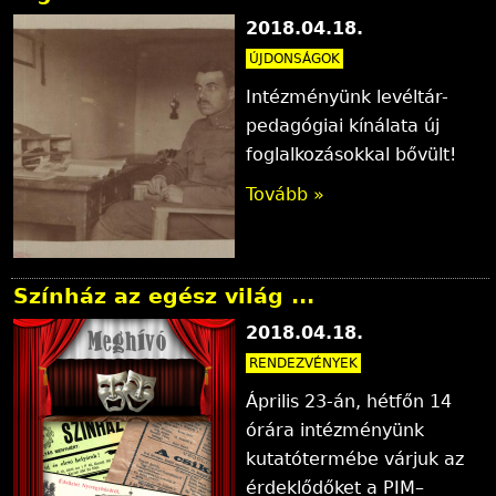
2018.04.18.
ÚJDONSÁGOK
Intézményünk levéltár-
pedagógiai kínálata új
foglalkozásokkal bővült!
Tovább »
Színház az egész világ ...
2018.04.18.
RENDEZVÉNYEK
Április 23-án, hétfőn 14
órára intézményünk
kutatótermébe várjuk az
érdeklődőket a PIM–