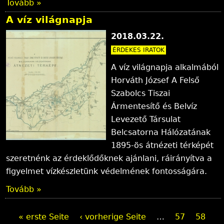
Tovább »
A víz világnapja
2018.03.22.
ÉRDEKES IRATOK
A víz világnapja alkalmából
Horváth József A Felső
Szabolcs Tiszai
Ármentesítő és Belvíz
Levezető Társulat
Belcsatorna Hálózatának
1895-ös átnézeti térképét
szeretnénk az érdeklődőknek ajánlani, ráirányítva a
figyelmet vízkészletünk védelmének fontosságára.
Tovább »
S
« erste Seite
‹ vorherige Seite
…
57
58