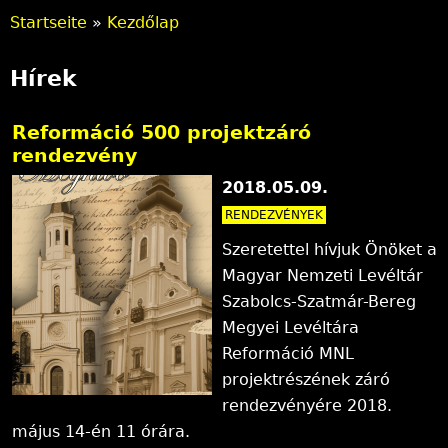
Startseite
»
Kezdőlap
S
Hírek
i
e
Reformáció 500 projektzáró
rendezvény
s
2018.05.09.
i
RENDEZVÉNYEK
n
Szeretettel hívjuk Önöket a
d
Magyar Nemzeti Levéltár
Szabolcs-Szatmár-Bereg
h
Megyei Levéltára
i
Reformáció MNL
projektrészének záró
e
rendezvényére 2018.
r
május 14-én 11 órára.