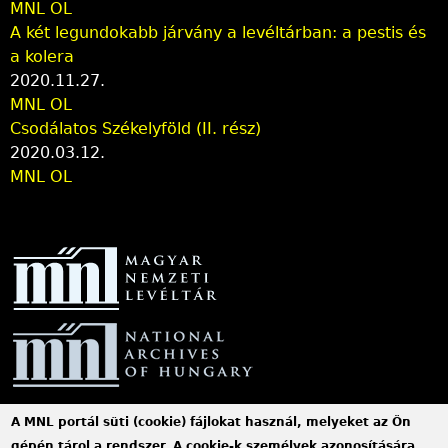
MNL OL
A két legundokabb járvány a levéltárban: a pestis és
a kolera
2020.11.27.
MNL OL
Csodálatos Székelyföld (II. rész)
2020.03.12.
MNL OL
A MNL portál süti (cookie) fájlokat használ, melyeket az Ön
MNL Szabolcs-Szatmár-Bereg Vármegyei Levéltára
gépén tárol a rendszer. A cookie-k személyek azonosítására