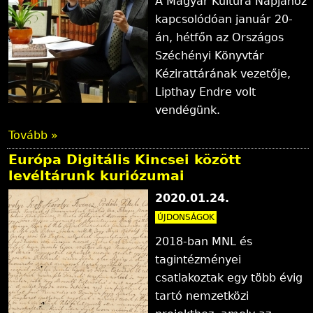
A Magyar Kultúra Napjához
kapcsolódóan január 20-
án, hétfőn az Országos
Széchényi Könyvtár
Kézirattárának vezetője,
Lipthay Endre volt
vendégünk.
Tovább »
Európa Digitális Kincsei között
levéltárunk kuriózumai
2020.01.24.
ÚJDONSÁGOK
2018-ban MNL és
tagintézményei
csatlakoztak egy több évig
tartó nemzetközi