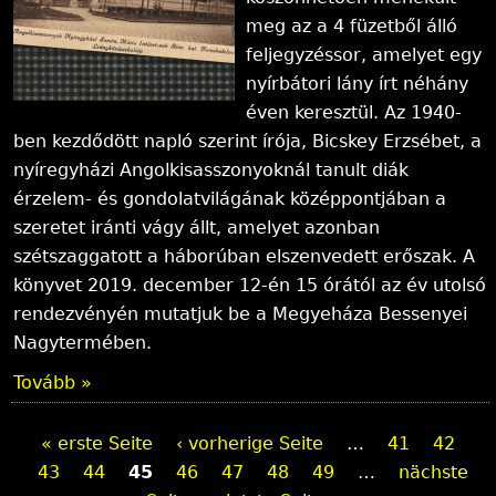
meg az a 4 füzetből álló
feljegyzéssor, amelyet egy
nyírbátori lány írt néhány
éven keresztül. Az 1940-
ben kezdődött napló szerint írója, Bicskey Erzsébet, a
nyíregyházi Angolkisasszonyoknál tanult diák
érzelem- és gondolatvilágának középpontjában a
szeretet iránti vágy állt, amelyet azonban
szétszaggatott a háborúban elszenvedett erőszak. A
könyvet 2019. december 12-én 15 órától az év utolsó
rendezvényén mutatjuk be a Megyeháza Bessenyei
Nagytermében.
Tovább »
S
« erste Seite
‹ vorherige Seite
…
41
42
43
44
45
46
47
48
49
…
nächste
e