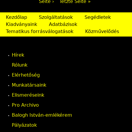
Seite ›
letzte Seite »
i
Kezdőlap
Szolgáltatások
Segédletek
t
Kiadványaink
Adatbázisok
e
Tematikus forrásválogatások
Közművelődés
n
Hírek
Rólunk
Elérhetőség
Munkatársaink
Elismeréseink
Pro Archivo
Balogh István-emlékérem
Pályázatok