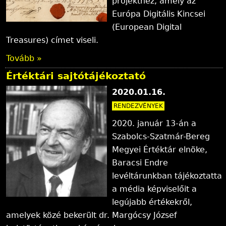
projekthez, amely az
Európa Digitális Kincsei
(European Digital
Treasures) címet viseli.
Tovább »
Értéktári sajtótájékoztató
2020.01.16.
RENDEZVÉNYEK
2020. január 13-án a
Szabolcs-Szatmár-Bereg
Megyei Értéktár elnöke,
Baracsi Endre
levéltárunkban tájékoztatta
a média képviselőit a
legújabb értékekről,
amelyek közé bekerült dr. Margócsy József