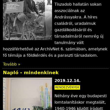
Tiszadob hallatán sokan
asszociálnak az
Andrássyakra. A híres
családról, uradalmuk
gazdálkodásáról és
társadalmáról nemrég új
tanulmány vált
hozzáférhetővé az ArchívNet 6. számában, amelynek
fő témája a földkérdés és a paraszti társadalom.
Tovább »
Napló - mindenkinek
2019.12.14.
RENDEZVÉNYEK
Néhány éve egy budapesti
lomtalanításkor megtalált,
1940-1946 között íródott