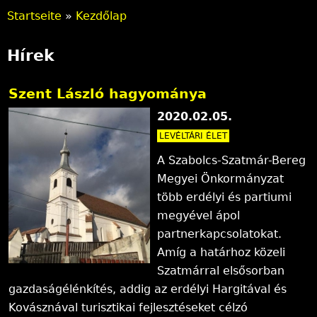
Startseite
»
Kezdőlap
S
Hírek
i
e
Szent László hagyománya
s
2020.02.05.
i
LEVÉLTÁRI ÉLET
A Szabolcs-Szatmár-Bereg
n
Megyei Önkormányzat
d
több erdélyi és partiumi
megyével ápol
h
partnerkapcsolatokat.
i
Amíg a határhoz közeli
Szatmárral elsősorban
e
gazdaságélénkítés, addig az erdélyi Hargitával és
r
Kovásznával turisztikai fejlesztéseket célzó