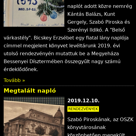
naplót adott közre nemrég
Kántás Balázs, Kunt
Gergely, Szabó Piroska és
Szerényi Ildikó. A "Belső
várkastély". Bicskey Erzsébet egy fiatal lány naplója
címmel megjelent könyvet levéltárunk 2019. évi
utolsó rendezvényén mutattuk be a Megyeháza
Bessenyei Dísztermében összegyűlt nagy számú
érdeklődőnek.
Tovább »
Megtalált napló
2019.12.10.
RENDEZVÉNYEK
Szabó Piroskának, az OSZK
könyvtárosának
köszönhetően menekült