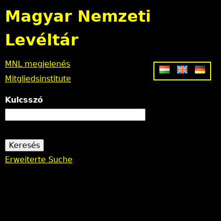
Jump to navigation
Magyar Nemzeti
Levéltár
MNL megjelenés
Mitgliedsinstitute
Kulcsszó
Erweiterte Suche