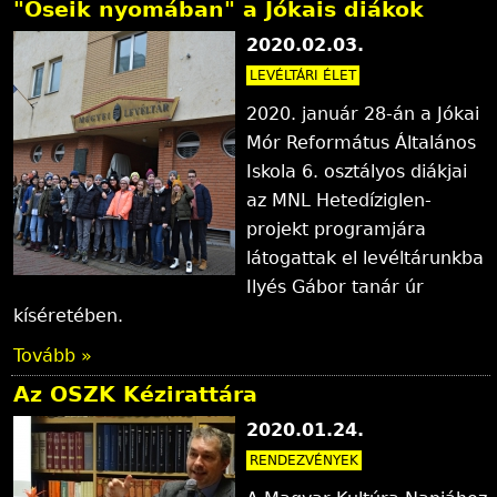
"Őseik nyomában" a Jókais diákok
2020.02.03.
LEVÉLTÁRI ÉLET
2020. január 28-án a Jókai
Mór Református Általános
Iskola 6. osztályos diákjai
az MNL Hetedíziglen-
projekt programjára
látogattak el levéltárunkba
Ilyés Gábor tanár úr
kíséretében.
Tovább »
Az OSZK Kézirattára
2020.01.24.
RENDEZVÉNYEK