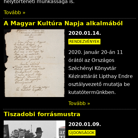
helytörténeti munkássága is.
Tovább »
A Magyar Kultúra Napja alkalmából
2020.01.14.
RENDEZVÉNYEK
2020. január 20-án 11
órától az Országos
Széchényi Könyvtár
Kézirattárát Lipthay Endre
osztályvezető mutatja be
kutatótermünkben.
Tovább »
Tiszadobi forrásmustra
2020.01.09.
ÚJDONSÁGOK