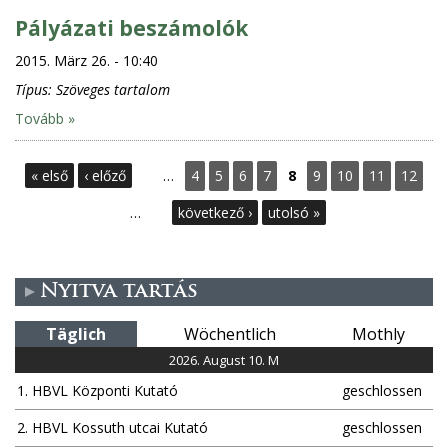
Pályázati beszámolók
2015. März 26. - 10:40
Típus:
Szöveges tartalom
Tovább »
S
« első
‹ előző
…
4
5
6
7
8
9
10
11
12
e
…
következő ›
utolsó »
i
Nyitva tartás
t
Täglich
Wöchentlich
Mothly
e
2026. August 10. M
n
1. HBVL Központi Kutató
geschlossen
2. HBVL Kossuth utcai Kutató
geschlossen