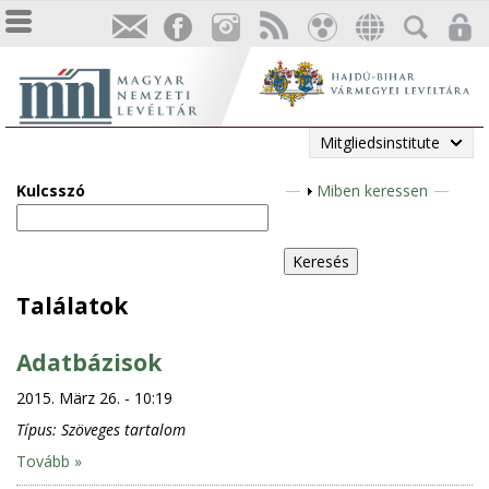
Mitgliedsinstitute
Kulcsszó
A
Miben keressen
n
z
e
i
Találatok
g
e
Adatbázisok
n
2015. März 26. - 10:19
Típus:
Szöveges tartalom
Tovább »