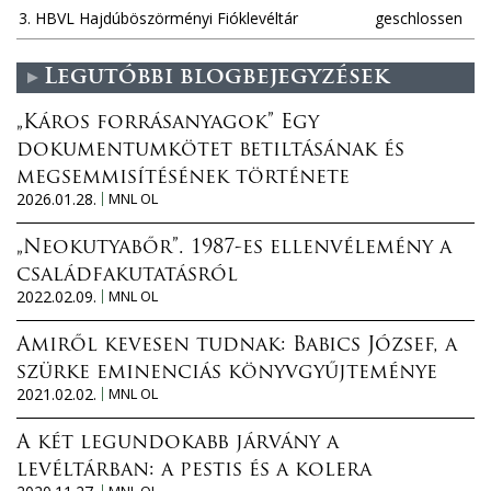
3. HBVL Hajdúböszörményi Fióklevéltár
geschlossen
Legutóbbi blogbejegyzések
„Káros forrásanyagok” Egy
dokumentumkötet betiltásának és
megsemmisítésének története
2026.01.28.
MNL OL
„Neokutyabőr”. 1987-es ellenvélemény a
családfakutatásról
2022.02.09.
MNL OL
Amiről kevesen tudnak: Babics József, a
szürke eminenciás könyvgyűjteménye
2021.02.02.
MNL OL
A két legundokabb járvány a
levéltárban: a pestis és a kolera