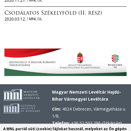
2020.11.27.
MNL OL
Csodálatos Székelyföld (II. rész)
2020.03.12.
MNL OL
Magyar Nemzeti Levéltár Hajdú-
Bihar Vármegyei Levéltára
Cím:
4024 Debrecen, Vármegyeháza u.
1/B.
Telefon:
+36 52 503 296 (Titkárság),
A MNL portál süti (cookie) fájlokat használ, melyeket az Ön gépén
+36 52 503 297 (Kutatószolgálat)