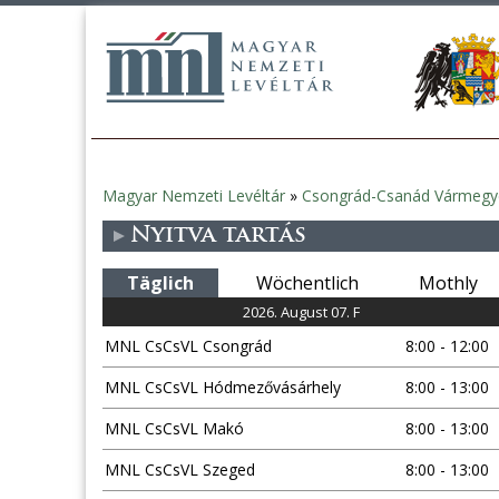
Magyar Nemzeti Levéltár
»
Csongrád-Csanád Vármegye
Sie
Nyitva tartás
sind
Täglich
Wöchentlich
Mothly
hier
2026. August 07. F
MNL CsCsVL Csongrád
8:00 - 12:00
MNL CsCsVL Hódmezővásárhely
8:00 - 13:00
MNL CsCsVL Makó
8:00 - 13:00
MNL CsCsVL Szeged
8:00 - 13:00