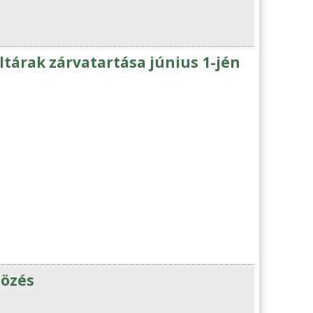
árak zárvatartása június 1-jén
tözés