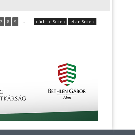
7
8
9
…
nächste Seite ›
letzte Seite »