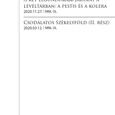
A két legundokabb járvány a
levéltárban: a pestis és a kolera
2020.11.27.
MNL OL
Csodálatos Székelyföld (II. rész)
2020.03.12.
MNL OL