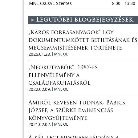
MNL CsCsVL Szentes
8:00 - 13:30
Legutóbbi blogbejegyzések
„Káros forrásanyagok” Egy
dokumentumkötet betiltásának és
megsemmisítésének története
2026.01.28.
MNL OL
„Neokutyabőr”. 1987-es
ellenvélemény a
családfakutatásról
2022.02.09.
MNL OL
Amiről kevesen tudnak: Babics
József, a szürke eminenciás
könyvgyűjteménye
2021.02.02.
MNL OL