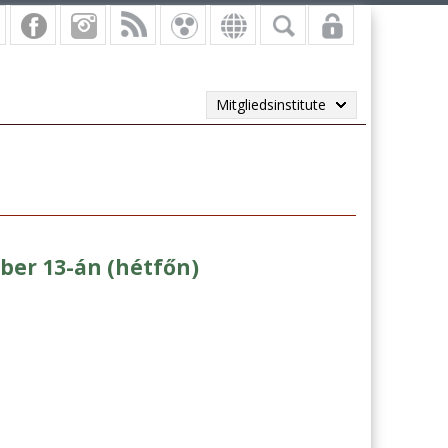
Mitgliedsinstitute
er 13-án (hétfőn)