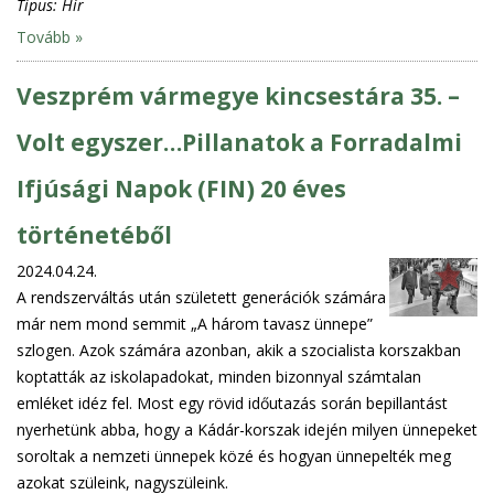
Típus:
Hír
Tovább »
Veszprém vármegye kincsestára 35. –
Volt egyszer…Pillanatok a Forradalmi
Ifjúsági Napok (FIN) 20 éves
történetéből
2024.04.24.
A rendszerváltás után született generációk számára
már nem mond semmit „A három tavasz ünnepe”
szlogen. Azok számára azonban, akik a szocialista korszakban
koptatták az iskolapadokat, minden bizonnyal számtalan
emléket idéz fel. Most egy rövid időutazás során bepillantást
nyerhetünk abba, hogy a Kádár-korszak idején milyen ünnepeket
soroltak a nemzeti ünnepek közé és hogyan ünnepelték meg
azokat szüleink, nagyszüleink.