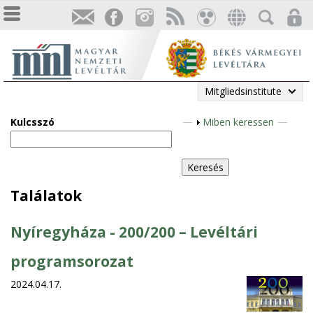
Mitgliedsinstitute
Kulcsszó
A
Miben keressen
n
z
e
i
Találatok
g
e
Nyíregyháza - 200/200 – Levéltári
n
programsorozat
2024.04.17.