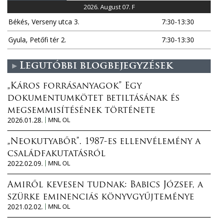
n
2026. August 07. F
Békés, Verseny utca 3.
7:30-13:30
Gyula, Petőfi tér 2.
7:30-13:30
Legutóbbi blogbejegyzések
„Káros forrásanyagok” Egy
dokumentumkötet betiltásának és
megsemmisítésének története
2026.01.28.
MNL OL
„Neokutyabőr”. 1987-es ellenvélemény a
családfakutatásról
2022.02.09.
MNL OL
Amiről kevesen tudnak: Babics József, a
szürke eminenciás könyvgyűjteménye
2021.02.02.
MNL OL