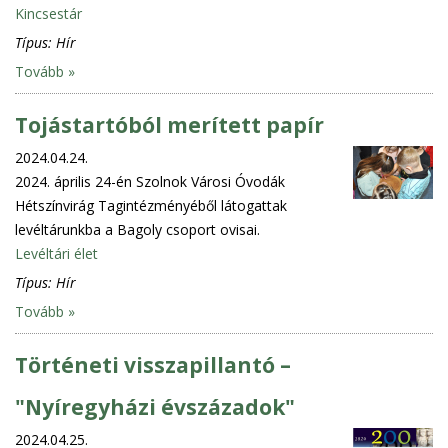
Kincsestár
Típus:
Hír
Tovább »
Tojástartóból merített papír
2024.04.24.
2024. április 24-én Szolnok Városi Óvodák
Hétszínvirág Tagintézményéből látogattak
levéltárunkba a Bagoly csoport ovisai.
Levéltári élet
Típus:
Hír
Tovább »
Történeti visszapillantó –
"Nyíregyházi évszázadok"
2024.04.25.