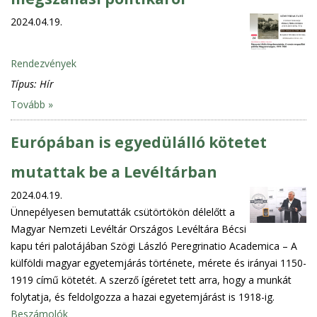
2024.04.19.
Rendezvények
Típus:
Hír
Tovább »
Európában is egyedülálló kötetet
mutattak be a Levéltárban
2024.04.19.
Ünnepélyesen bemutatták csütörtökön délelőtt a
Magyar Nemzeti Levéltár Országos Levéltára Bécsi
kapu téri palotájában Szögi László Peregrinatio Academica – A
külföldi magyar egyetemjárás története, mérete és irányai 1150-
1919 című kötetét. A szerző ígéretet tett arra, hogy a munkát
folytatja, és feldolgozza a hazai egyetemjárást is 1918-ig.
Beszámolók