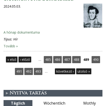
2024.05.03.
A hónap dokumentuma
Típus:
Hír
Tovább »
S
« első
‹ előző
…
485
486
487
488
489
490
e
491
492
493
…
következő ›
utolsó »
i
t
Nyitva tartás
e
Täglich
Wöchentlich
Mothly