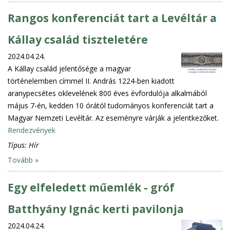
Rangos konferenciát tart a Levéltár a
Kállay család tiszteletére
2024.04.24.
A Kállay család jelentősége a magyar
történelemben címmel II. András 1224-ben kiadott
aranypecsétes oklevelének 800 éves évfordulója alkalmából
május 7-én, kedden 10 órától tudományos konferenciát tart a
Magyar Nemzeti Levéltár. Az eseményre várják a jelentkezőket.
Rendezvények
Típus:
Hír
Tovább »
Egy elfeledett műemlék - gróf
Batthyány Ignác kerti pavilonja
2024.04.24.