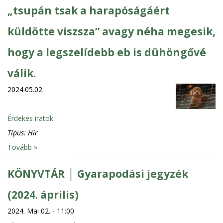
„tsupán tsak a harapóságáért
küldötte viszsza” avagy néha megesik,
hogy a legszelídebb eb is dühöngővé
válik.
2024.05.02.
Érdekes iratok
Típus:
Hír
Tovább »
KÖNYVTÁR │ Gyarapodási jegyzék
(2024. április)
2024. Mai 02. - 11:00