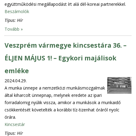
együttműködési megállapodást írt alá dél-koreai partnerekkel.
Beszámolók
Típus:
Hír
Tovább »
Veszprém vármegye kincsestára 36. –
ÉLJEN MÁJUS 1! – Egykori majálisok
emléke
2024.04.29.
A munka ünnepe a nemzetközi munkásmozgalmak
által kiharcolt ünnepnap, melynek eredete az ipari
forradalomig nyúlik vissza, amikor a munkások a munkaidő
csökkentését követelték a korábbi tíz-tizenhat óráról nyolc
órára.
Kincsestár
Típus:
Hír