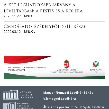
A két legundokabb járvány a
levéltárban: a pestis és a kolera
2020.11.27.
MNL OL
Csodálatos Székelyföld (II. rész)
2020.03.12.
MNL OL
Magyar Nemzeti Levéltár Békés
Vármegyei Levéltára
Általános postacím:
5700 Gyula, Petőfi tér