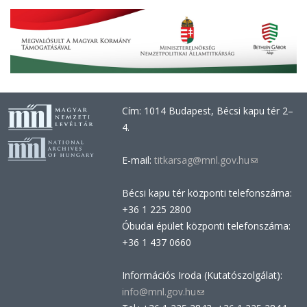
Cím: 1014 Budapest, Bécsi kapu tér 2–
4.
E-mail:
titkarsag@mnl.gov.hu
(link
sends
Bécsi kapu tér központi telefonszáma:
e-
+36 1 225 2800
mail)
Óbudai épület központi telefonszáma:
+36 1 437 0660
Információs Iroda (Kutatószolgálat):
info@mnl.gov.hu
(link