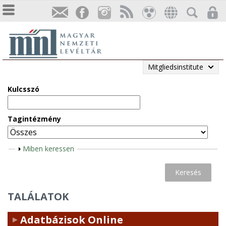
Mitgliedsinstitute
Kulcsszó
Tagintézmény
A
Miben keressen
n
z
e
TALÁLATOK
i
g
Adatbázisok Online
e