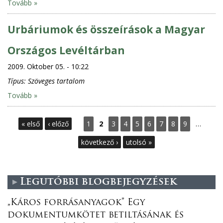
Tovább »
Urbáriumok és összeírások a Magyar
Országos Levéltárban
2009. Oktober 05. - 10:22
Típus:
Szöveges tartalom
Tovább »
S
« első
‹ előző
1
2
3
4
5
6
7
8
9
…
e
következő ›
utolsó »
i
Legutóbbi blogbejegyzések
t
„Káros forrásanyagok” Egy
e
dokumentumkötet betiltásának és