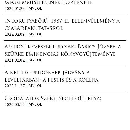
n
megsemmisítésének története
2026.01.28.
MNL OL
„Neokutyabőr”. 1987-es ellenvélemény a
családfakutatásról
2022.02.09.
MNL OL
Amiről kevesen tudnak: Babics József, a
szürke eminenciás könyvgyűjteménye
2021.02.02.
MNL OL
A két legundokabb járvány a
levéltárban: a pestis és a kolera
2020.11.27.
MNL OL
Csodálatos Székelyföld (II. rész)
2020.03.12.
MNL OL