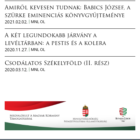
Amiről kevesen tudnak: Babics József, a
szürke eminenciás könyvgyűjteménye
2021.02.02.
MNL OL
A két legundokabb járvány a
levéltárban: a pestis és a kolera
2020.11.27.
MNL OL
Csodálatos Székelyföld (II. rész)
2020.03.12.
MNL OL