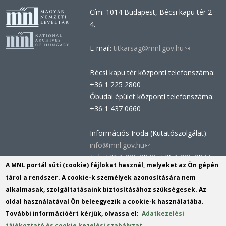
Cím: 1014 Budapest, Bécsi kapu tér 2–
4.
E-mail:
titkarsag@mnl.gov.hu
(link
sends
Bécsi kapu tér központi telefonszáma:
e-
+36 1 225 2800
mail)
Óbudai épület központi telefonszáma:
+36 1 437 0660
Információs Iroda (Kutatószolgálat):
info@mnl.gov.hu
(link
Tel.: +36 1 225 2843, +36 1 225 2844
sends
A MNL portál süti (cookie) fájlokat használ, melyeket az Ön gépén
Postacím: 1014 Budapest, Bécsi kapu
e-
tárol a rendszer. A cookie-k személyek azonosítására nem
tér 2-4.
mail)
alkalmasak, szolgáltatásaink biztosításához szükségesek. Az
Felnőttképzési nyilvántartási szám:
oldal használatával Ön beleegyezik a cookie-k használatába.
B/2020/002162
További információért kérjük, olvassa el:
Adatkezelési
Engedélyszám: E/2020/000419
tájékoztató és cookie kezelési szabályzat