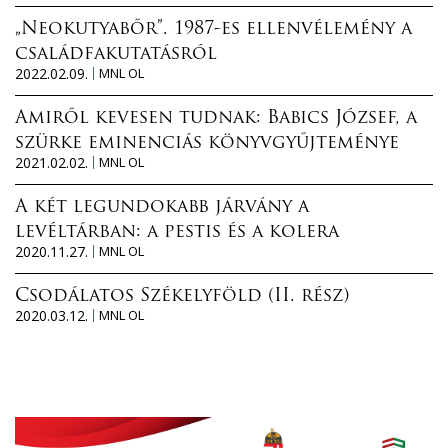
n
„Neokutyabőr”. 1987-es ellenvélemény a
y
családfakutatásról
a
2022.02.09.
MNL OL
m
e
Amiről kevesen tudnak: Babics József, a
s
szürke eminenciás könyvgyűjteménye
2021.02.02.
MNL OL
t
e
A két legundokabb járvány a
r
levéltárban: a pestis és a kolera
r
2020.11.27.
MNL OL
a
j
Csodálatos Székelyföld (II. rész)
z
2020.03.12.
MNL OL
a