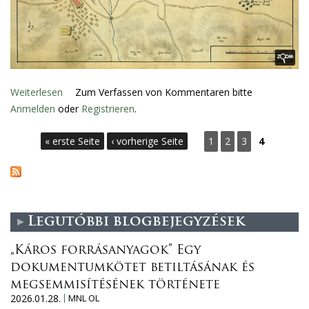
ó
l
?
A
v
Weiterlesen
ü
Zum Verfassen von Kommentaren bitte
á
Anmelden
oder
b
Registrieren
.
r
e
S
a
« erste Seite
‹ vorherige Seite
1
2
3
4
r
d
e
A
i
s
b
i
z
é
é
k
t
Legutóbbi blogbejegyzések
k
e
i
e
„Káros forrásanyagok” Egy
s
dokumentumkötet betiltásának és
n
ó
megsemmisítésének története
b
2026.01.28.
MNL OL
á