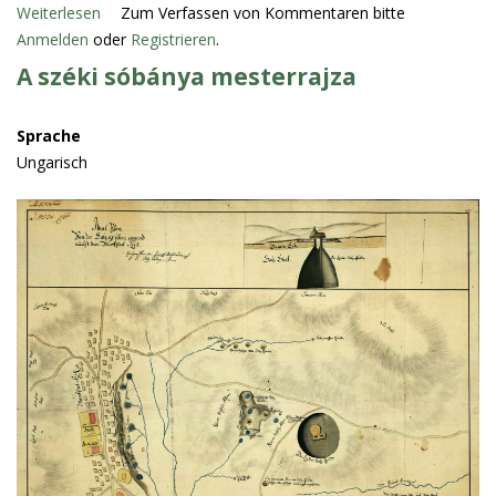
Weiterlesen
ü
Zum Verfassen von Kommentaren bitte
Anmelden
oder
b
Registrieren
.
e
A széki sóbánya mesterrajza
r
K
Sprache
i
Ungarisch
ú
t
a
z
a
n
a
r
c
h
i
á
b