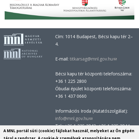
Cím: 1014 Budapest, Bécsi kapu tér 2–
4.
E-mail:
titkarsag@mnl.gov.hu
(link
sends
Bécsi kapu tér központi telefonszáma:
e-
+36 1 225 2800
mail)
Óbudai épület központi telefonszáma:
+36 1 437 0660
Információs Iroda (Kutatószolgálat):
info@mnl.gov.hu
(link
Tel.: +36 1 225 2843, +36 1 225 2844
sends
A MNL portál süti (cookie) fájlokat használ, melyeket az Ön gépén
Postacím: 1014 Budapest, Bécsi kapu
e-
tárol a rendszer. A cookie-k személyek azonosítására nem