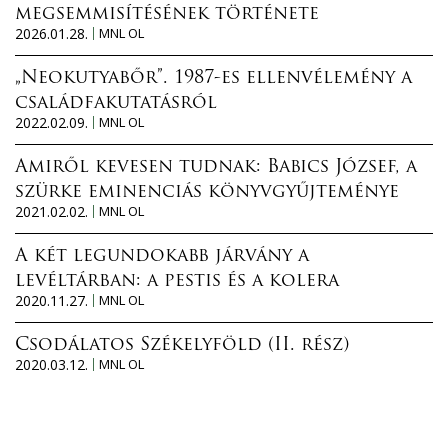
megsemmisítésének története
2026.01.28.
MNL OL
„Neokutyabőr”. 1987-es ellenvélemény a
családfakutatásról
2022.02.09.
MNL OL
Amiről kevesen tudnak: Babics József, a
szürke eminenciás könyvgyűjteménye
2021.02.02.
MNL OL
A két legundokabb járvány a
levéltárban: a pestis és a kolera
2020.11.27.
MNL OL
Csodálatos Székelyföld (II. rész)
2020.03.12.
MNL OL