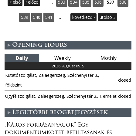
P
« első
‹ előző
…
533
534
535
536
537
538
a
539
540
541
…
következő ›
utolsó »
g
e
Opening hours
s
Daily
Weekly
Mothly
2026. August 09. S
Kutatószolgálat, Zalaegerszeg, Széchenyi tér 3.,
closed
földszint
Ügyfélszolgálat, Zalaegerszeg, Széchenyi tér 3., I. emelet
closed
Legutóbbi blogbejegyzések
„Káros forrásanyagok” Egy
dokumentumkötet betiltásának és