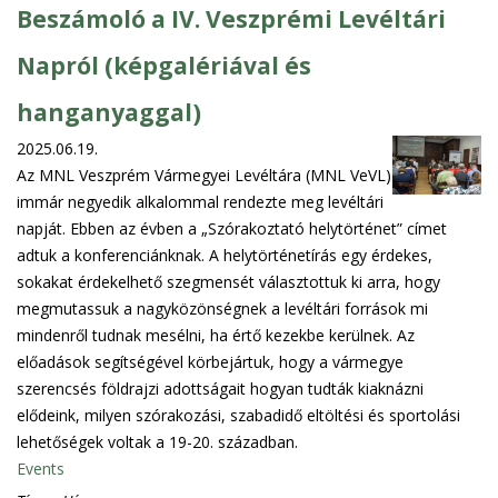
Beszámoló a IV. Veszprémi Levéltári
Napról (képgalériával és
hanganyaggal)
2025.06.19.
Az MNL Veszprém Vármegyei Levéltára (MNL VeVL)
immár negyedik alkalommal rendezte meg levéltári
napját. Ebben az évben a „Szórakoztató helytörténet” címet
adtuk a konferenciánknak. A helytörténetírás egy érdekes,
sokakat érdekelhető szegmensét választottuk ki arra, hogy
megmutassuk a nagyközönségnek a levéltári források mi
mindenről tudnak mesélni, ha értő kezekbe kerülnek. Az
előadások segítségével körbejártuk, hogy a vármegye
szerencsés földrajzi adottságait hogyan tudták kiaknázni
elődeink, milyen szórakozási, szabadidő eltöltési és sportolási
lehetőségek voltak a 19-20. században.
Events