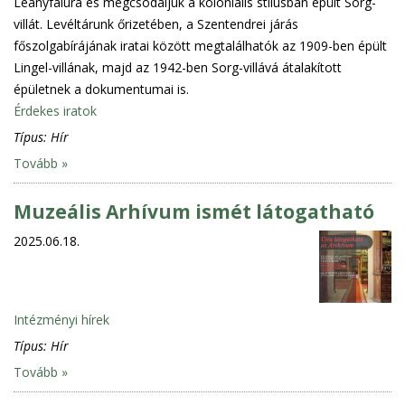
Leányfalura és megcsodáljuk a koloniális stílusban épült Sorg-
villát. Levéltárunk őrizetében, a Szentendrei járás
főszolgabírájának iratai között megtalálhatók az 1909-ben épült
Lingel-villának, majd az 1942-ben Sorg-villává átalakított
épületnek a dokumentumai is.
Érdekes iratok
Típus:
Hír
Tovább »
Muzeális Arhívum ismét látogatható
2025.06.18.
Intézményi hírek
Típus:
Hír
Tovább »