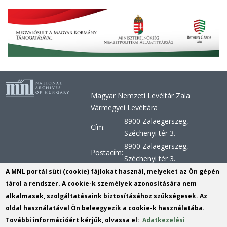
Magyar Nemzeti Levéltár Zala
Vármegyei Levéltára
8900 Zalaegerszeg,
Cím:
Széchenyi tér 3.
8900 Zalaegerszeg,
Postacím:
Széchenyi tér 3.
+36 92 510 030, +36 92 598
A MNL portál süti (cookie) fájlokat használ, melyeket az Ön gépén
Telefon:
956, +36 92 598 957
tárol a rendszer. A cookie-k személyek azonosítására nem
alkalmasak, szolgáltatásaink biztosításához szükségesek. Az
Telefax:
+36 92 510 029
oldal használatával Ön beleegyezik a cookie-k használatába.
E-mail:
zvl@mnl.gov.hu
(link
További információért kérjük, olvassa el:
Adatkezelési
sends
KRID:
163303180