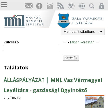
Member institutions
Kulcsszó
S
Miben keressen
h
o
w
Találatok
ÁLLÁSPÁLYÁZAT │ MNL Vas Vármegyei
Levéltára - gazdasági ügyintéző
2025.06.17.