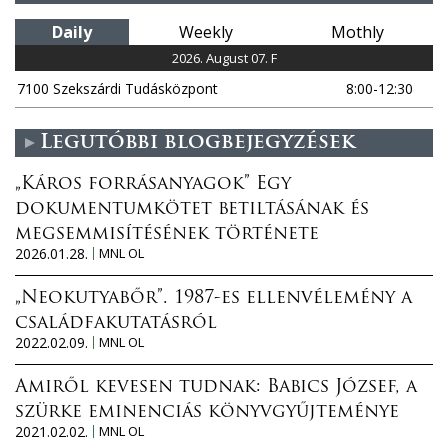
s
Daily
Weekly
Mothly
2026. August 07. F
7100 Szekszárdi Tudásközpont
8:00-12:30
Legutóbbi blogbejegyzések
„Káros forrásanyagok” Egy
dokumentumkötet betiltásának és
megsemmisítésének története
2026.01.28.
MNL OL
„Neokutyabőr”. 1987-es ellenvélemény a
családfakutatásról
2022.02.09.
MNL OL
Amiről kevesen tudnak: Babics József, a
szürke eminenciás könyvgyűjteménye
2021.02.02.
MNL OL