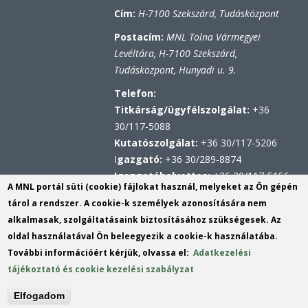
Cím:
H-7100 Szekszárd, Tudásközpont
Postacím:
MNL Tolna Vármegyei
Levéltára, H-7100 Szekszárd,
Tudásközpont, Hunyadi u. 9.
Telefon:
Titkárság/ügyfélszolgálat:
+36
30/117-5088
Kutatószolgálat:
+36 30/117-5206
I
gazgató:
+36 30/289-8874
Igazgatóhelyettes:
+36 30/117-5156
A MNL portál süti (cookie) fájlokat használ, melyeket az Ön gépén
Hivatali kapu
tárol a rendszer. A cookie-k személyek azonosítására nem
KRID: 567314100
alkalmasak, szolgáltatásaink biztosításához szükségesek. Az
Központi Érkeztetési Rendszer (KÉR)
oldal használatával Ön beleegyezik a cookie-k használatába.
azonosító: MNL TVL
További információért kérjük, olvassa el:
Adatkezelési
KRID: 113809158
tájékoztató és cookie kezelési szabályzat
E-mail:
tvl@mnl.gov.hu
(link
Elfogadom
sends