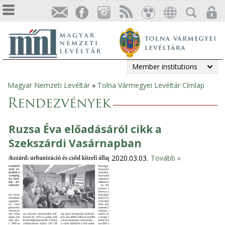
Member institutions
Magyar Nemzeti Levéltár
»
Tolna Vármegyei Levéltár Címlap
You
Rendezvények
are
Ruzsa Éva előadásáról cikk a
here
Szekszárdi Vasárnapban
2020.03.03.
Tovább »