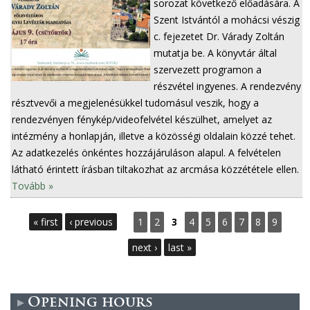
sorozat következő előadására. A
Szent Istvántól a mohácsi vészig
c. fejezetet Dr. Várady Zoltán
mutatja be. A könyvtár által
szervezett programon a
részvétel ingyenes. A rendezvény
résztvevői a megjelenésükkel tudomásul veszik, hogy a
rendezvényen fénykép/videofelvétel készülhet, amelyet az
intézmény a honlapján, illetve a közösségi oldalain közzé tehet.
Az adatkezelés önkéntes hozzájáruláson alapul. A felvételen
látható érintett írásban tiltakozhat az arcmása közzététele ellen.
Tovább »
P
« first
‹ previous
1
2
3
4
5
6
7
8
9
a
next ›
last »
g
e
Opening hours