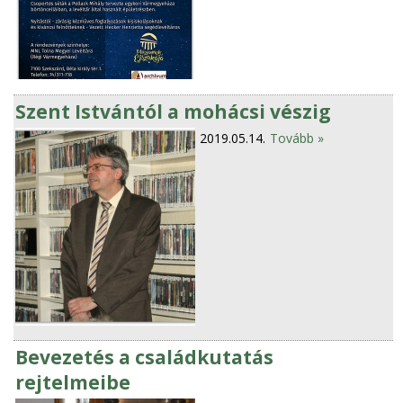
Szent Istvántól a mohácsi vészig
2019.05.14.
Tovább »
Bevezetés a családkutatás
rejtelmeibe