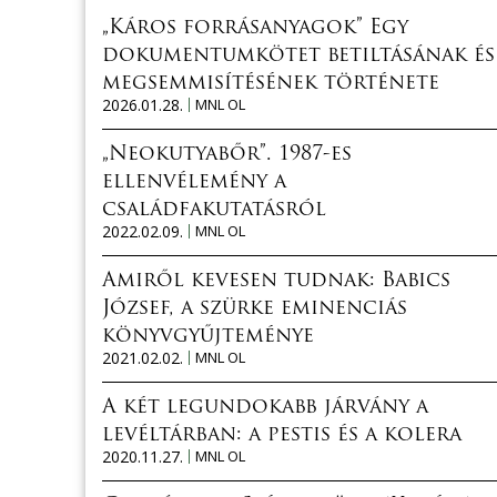
„Káros forrásanyagok” Egy
dokumentumkötet betiltásának és
megsemmisítésének története
2026.01.28.
MNL OL
„Neokutyabőr”. 1987-es
ellenvélemény a
családfakutatásról
2022.02.09.
MNL OL
Amiről kevesen tudnak: Babics
József, a szürke eminenciás
könyvgyűjteménye
2021.02.02.
MNL OL
A két legundokabb járvány a
levéltárban: a pestis és a kolera
2020.11.27.
MNL OL