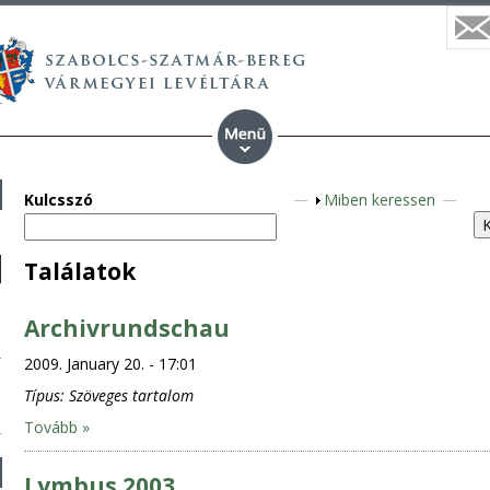
Kulcsszó
S
Miben keressen
h
o
Találatok
w
Archivrundschau
2009. January 20. - 17:01
Típus:
Szöveges tartalom
Tovább »
Lymbus 2003.