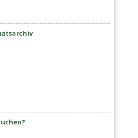
atsarchiv
suchen?