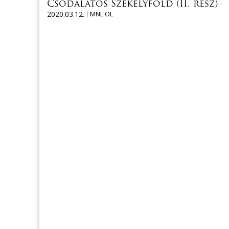
Csodálatos Székelyföld (II. rész)
2020.03.12.
MNL OL