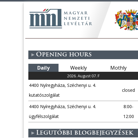
Opening hours
Daily
Weekly
Mothly
2026. August 07. F
4400 Nyíregyháza, Széchenyi u. 4.
closed
kutatószolgálat
4400 Nyíregyháza, Széchenyi u. 4.
8:00-
ügyfélszolgálat
12:00
Legutóbbi blogbejegyzések