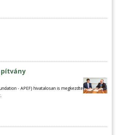
apítvány
oundation - APEF) hivatalosan is megkezdte
.