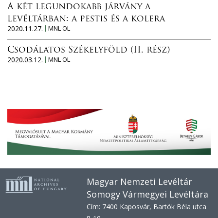
A két legundokabb járvány a
levéltárban: a pestis és a kolera
2020.11.27.
MNL OL
Csodálatos Székelyföld (II. rész)
2020.03.12.
MNL OL
Magyar Nemzeti Levéltár
Somogy Vármegyei Levéltára
Cím: 7400 Kaposvár, Bartók Béla utca