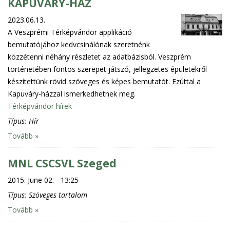
KAPUVÁRY-HÁZ
2023.06.13.
A Veszprémi Térképvándor applikáció
bemutatójához kedvcsinálónak szeretnénk
közzétenni néhány részletet az adatbázisból. Veszprém
történetében fontos szerepet játszó, jellegzetes épületekről
készítettünk rövid szöveges és képes bemutatót. Ezúttal a
Kapuváry-házzal ismerkedhetnek meg.
Térképvándor hírek
Típus:
Hír
Tovább »
MNL CSCSVL Szeged
2015. June 02. - 13:25
Típus:
Szöveges tartalom
Tovább »