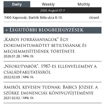
Daily
Weekly
Mothly
2026. August 07. F
7400 Kaposvár, Bartók Béla utca 8-10.
closed
Legutóbbi blogbejegyzések
„Káros forrásanyagok” Egy
dokumentumkötet betiltásának és
megsemmisítésének története
2026.01.28.
MNL OL
„Neokutyabőr”. 1987-es ellenvélemény a
családfakutatásról
2022.02.09.
MNL OL
Amiről kevesen tudnak: Babics József, a
szürke eminenciás könyvgyűjteménye
2021.02.02.
MNL OL