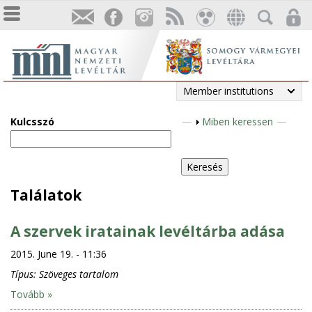
Member institutions
Kulcsszó
S
Miben keressen
h
o
w
Találatok
A szervek iratainak levéltárba adása
2015. June 19. - 11:36
Típus:
Szöveges tartalom
Tovább »