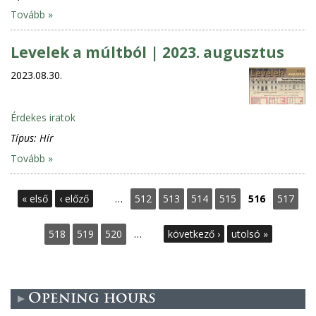
Tovább »
Levelek a múltból | 2023. augusztus
2023.08.30.
Érdekes iratok
Típus:
Hír
Tovább »
P
« első
‹ előző
…
512
513
514
515
516
517
a
518
519
520
…
következő ›
utolsó »
g
e
Opening hours
s