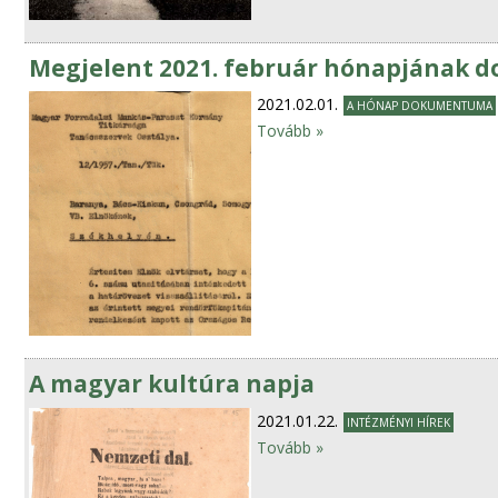
Megjelent 2021. február hónapjának
2021.02.01.
A HÓNAP DOKUMENTUMA
Tovább »
A magyar kultúra napja
2021.01.22.
INTÉZMÉNYI HÍREK
Tovább »