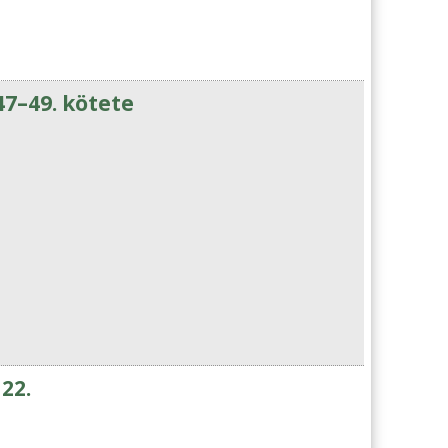
7–49. kötete
22.