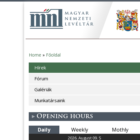
Home
»
Főoldal
You
Hírek
are
Fórum
here
Galériák
Munkatársaink
Opening hours
Daily
Weekly
Mothly
2026. August 09. S