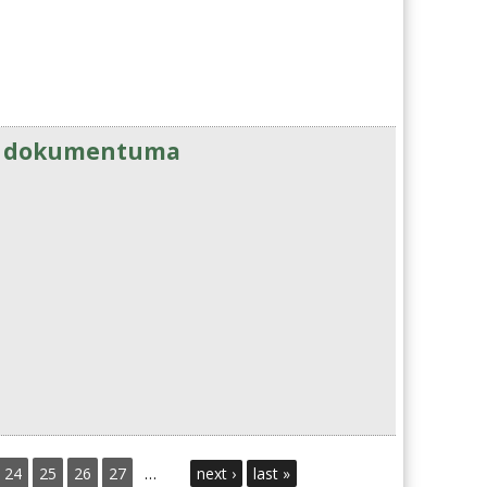
ak dokumentuma
24
25
26
27
…
next ›
last »