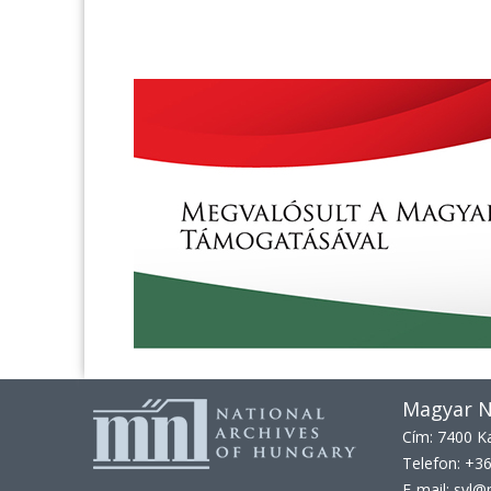
Magyar N
Cím: 7400 Ka
Telefon: +3
E-mail: svl@