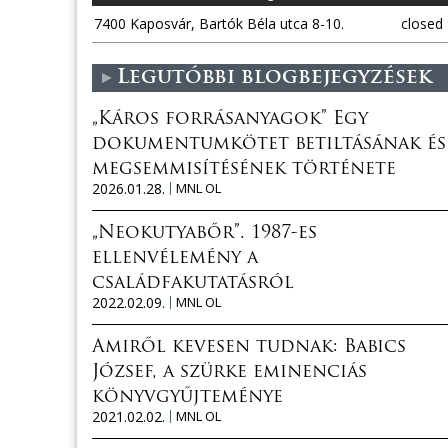
7400 Kaposvár, Bartók Béla utca 8-10.
closed
Legutóbbi blogbejegyzések
„Káros forrásanyagok” Egy
dokumentumkötet betiltásának és
megsemmisítésének története
2026.01.28.
MNL OL
„Neokutyabőr”. 1987-es
ellenvélemény a
családfakutatásról
2022.02.09.
MNL OL
Amiről kevesen tudnak: Babics
József, a szürke eminenciás
könyvgyűjteménye
2021.02.02.
MNL OL