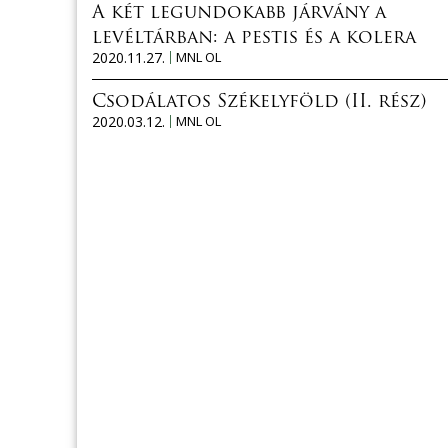
A két legundokabb járvány a
levéltárban: a pestis és a kolera
2020.11.27.
MNL OL
Csodálatos Székelyföld (II. rész)
2020.03.12.
MNL OL