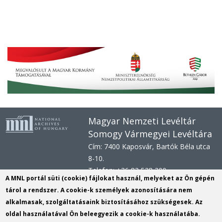
Magyar Nemzeti Levéltár
Somogy Vármegyei Levéltára
Cím: 7400 Kaposvár, Bartók Béla utca
8-10.
Telefon: +36 82 528 200
A MNL portál süti (cookie) fájlokat használ, melyeket az Ön gépén
E-mail: svl@mnl.gov.hu
tárol a rendszer. A cookie-k személyek azonosítására nem
Honlap: www.mnl.gov.hu/sml
alkalmasak, szolgáltatásaink biztosításához szükségesek. Az
Hivatali kapu azonosító: MNLSML
oldal használatával Ön beleegyezik a cookie-k használatába.