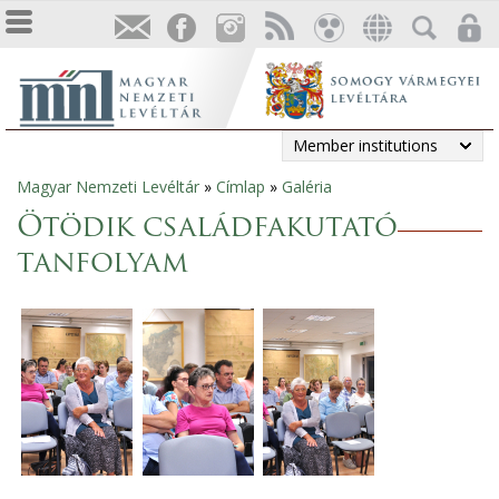
Member institutions
Magyar Nemzeti Levéltár
»
Címlap
»
Galéria
You
Ötödik családfakutató
are
tanfolyam
here