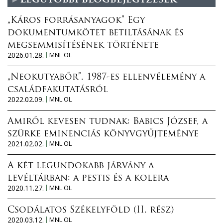
Legutóbbi blogbejegyzések
„Káros forrásanyagok” Egy
dokumentumkötet betiltásának és
megsemmisítésének története
2026.01.28.
MNL OL
„Neokutyabőr”. 1987-es ellenvélemény a
családfakutatásról
2022.02.09.
MNL OL
Amiről kevesen tudnak: Babics József, a
szürke eminenciás könyvgyűjteménye
2021.02.02.
MNL OL
A két legundokabb járvány a
levéltárban: a pestis és a kolera
2020.11.27.
MNL OL
Csodálatos Székelyföld (II. rész)
2020.03.12.
MNL OL