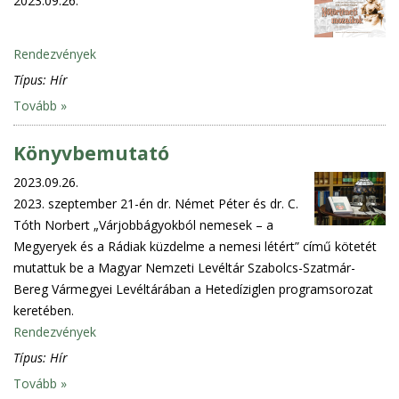
2023.09.26.
Rendezvények
Típus:
Hír
Tovább »
Könyvbemutató
2023.09.26.
2023. szeptember 21-én dr. Német Péter és dr. C.
Tóth Norbert „Várjobbágyokból nemesek – a
Megyeryek és a Rádiak küzdelme a nemesi létért” című kötetét
mutattuk be a Magyar Nemzeti Levéltár Szabolcs-Szatmár-
Bereg Vármegyei Levéltárában a Hetedíziglen programsorozat
keretében.
Rendezvények
Típus:
Hír
Tovább »