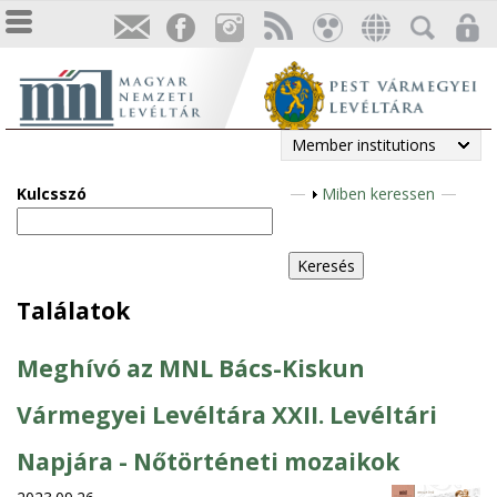
Member institutions
Kulcsszó
S
Miben keressen
h
o
w
Találatok
Meghívó az MNL Bács-Kiskun
Vármegyei Levéltára XXII. Levéltári
Napjára - Nőtörténeti mozaikok