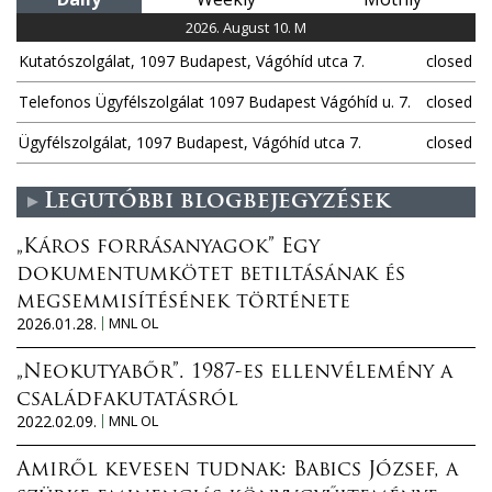
2026. August 10. M
Kutatószolgálat, 1097 Budapest, Vágóhíd utca 7.
closed
Telefonos Ügyfélszolgálat 1097 Budapest Vágóhíd u. 7.
closed
Ügyfélszolgálat, 1097 Budapest, Vágóhíd utca 7.
closed
Legutóbbi blogbejegyzések
„Káros forrásanyagok” Egy
dokumentumkötet betiltásának és
megsemmisítésének története
2026.01.28.
MNL OL
„Neokutyabőr”. 1987-es ellenvélemény a
családfakutatásról
2022.02.09.
MNL OL
Amiről kevesen tudnak: Babics József, a