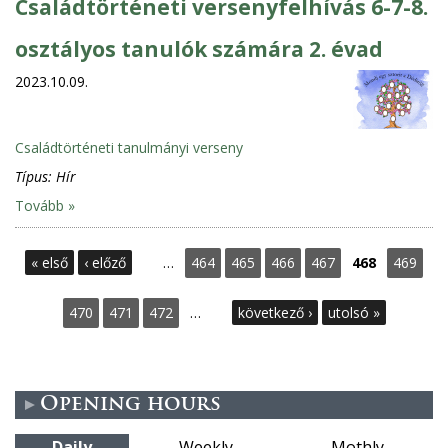
Családtörténeti versenyfelhívás 6-7-8.
osztályos tanulók számára 2. évad
2023.10.09.
Családtörténeti tanulmányi verseny
Típus:
Hír
Tovább »
P
« első
‹ előző
…
464
465
466
467
468
469
a
470
471
472
…
következő ›
utolsó »
g
e
Opening hours
s
Daily
Weekly
Mothly