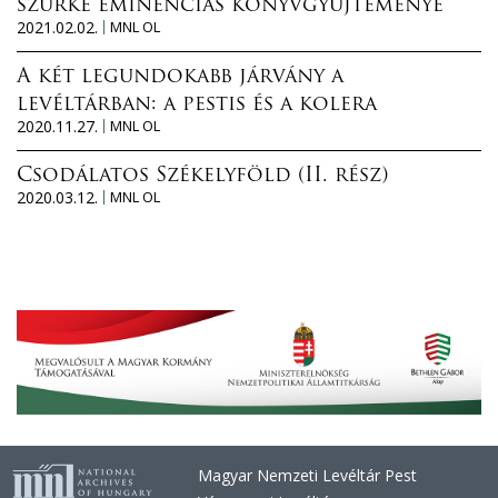
szürke eminenciás könyvgyűjteménye
2021.02.02.
MNL OL
A két legundokabb járvány a
levéltárban: a pestis és a kolera
2020.11.27.
MNL OL
Csodálatos Székelyföld (II. rész)
2020.03.12.
MNL OL
Magyar Nemzeti Levéltár Pest