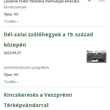
Lászlóné Fodor Filoména memoárján keresztül.
Rendezvények
Típus:
Hír
Tovább »
Dél-zalai szőlőhegyek a 19. század
közepén
2023.09.27.
Ismeretterjesztő újságcikkek
Típus:
Hír
Tovább »
Kincskeresés a Veszprémi
Térképvándorral