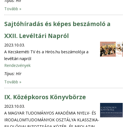
Típus:
Hír
Tovább »
Sajtóhíradás és képes beszámoló a
XXII. Levéltári Napról
2023.10.03.
A Kecskeméti TV és a Hirös.hu beszámolója a
levéltári napról
Rendezvények
Típus:
Hír
Tovább »
IX. Középkoros Könyvbörze
2023.10.03.
A MAGYAR TUDOMÁNYOS AKADÉMIA NYELV- ÉS
IRODALOMTUDOMÁNYOK OSZTÁLYA KLASSZIKA-
FILOLÓGIAI BIZOTTSÁGA KÖZÉP- ÉS NEOLATIN