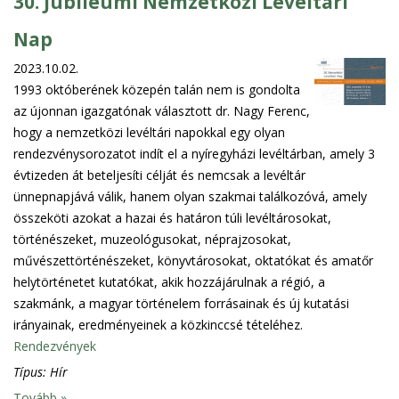
30. Jubileumi Nemzetközi Levéltári
Nap
2023.10.02.
1993 októberének közepén talán nem is gondolta
az újonnan igazgatónak választott dr. Nagy Ferenc,
hogy a nemzetközi levéltári napokkal egy olyan
rendezvénysorozatot indít el a nyíregyházi levéltárban, amely 3
évtizeden át beteljesíti célját és nemcsak a levéltár
ünnepnapjává válik, hanem olyan szakmai találkozóvá, amely
összeköti azokat a hazai és határon túli levéltárosokat,
történészeket, muzeológusokat, néprajzosokat,
művészettörténészeket, könyvtárosokat, oktatókat és amatőr
helytörténetet kutatókat, akik hozzájárulnak a régió, a
szakmánk, a magyar történelem forrásainak és új kutatási
irányainak, eredményeinek a közkinccsé tételéhez.
Rendezvények
Típus:
Hír
Tovább »