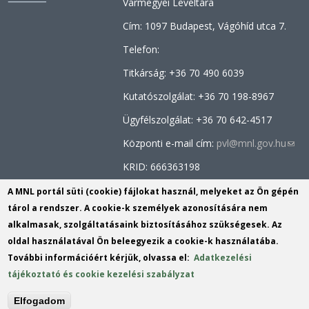
Vármegyei Levéltára
Cím: 1097 Budapest, Vágóhíd utca 7.
Telefon:
Titkárság: +36 70 490 6039
Kutatószolgálat: +36
70 198-8967
Ügyfélszolgálat: +36 70
642-4517
Központi e-mail cím:
pvl@mnl.gov.hu
(link
send
KRID: 666363198
e-
Facebook oldal:
MNL Pest Megyei
A MNL portál süti (cookie) fájlokat használ, melyeket az Ön gépén
mail)
Levéltára
tárol a rendszer. A cookie-k személyek azonosítására nem
alkalmasak, szolgáltatásaink biztosításához szükségesek. Az
Tartalomszerkesztő:
dr. Schramek
oldal használatával Ön beleegyezik a cookie-k használatába.
László
(link
További információért kérjük, olvassa el:
Adatkezelési
sends
tájékoztató és cookie kezelési szabályzat
e-
mail)
Elfogadom