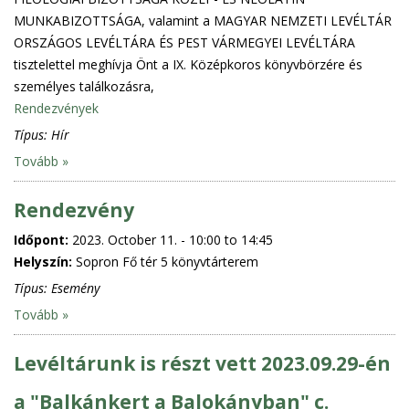
MUNKABIZOTTSÁGA, valamint a MAGYAR NEMZETI LEVÉLTÁR
ORSZÁGOS LEVÉLTÁRA ÉS PEST VÁRMEGYEI LEVÉLTÁRA
tisztelettel meghívja Önt a IX. Középkoros könyvbörzére és
személyes találkozásra,
Rendezvények
Típus:
Hír
Tovább »
Rendezvény
Időpont:
2023. October 11. -
10:00
to
14:45
Helyszín:
Sopron Fő tér 5 könyvtárterem
Típus:
Esemény
Tovább »
Levéltárunk is részt vett 2023.09.29-én
a "Balkánkert a Balokányban" c.