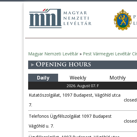
Magyar Nemzeti Levéltár
»
Pest Vármegyei Levéltár C
You
Opening hours
are
Daily
Weekly
Mothly
here
2026. August 07. F
Kutatószolgálat, 1097 Budapest, Vágóhíd utca
closed
7.
Telefonos Ügyfélszolgálat 1097 Budapest
closed
Vágóhíd u. 7.