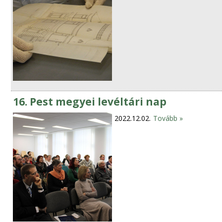
16. Pest megyei levéltári nap
2022.12.02.
Tovább »