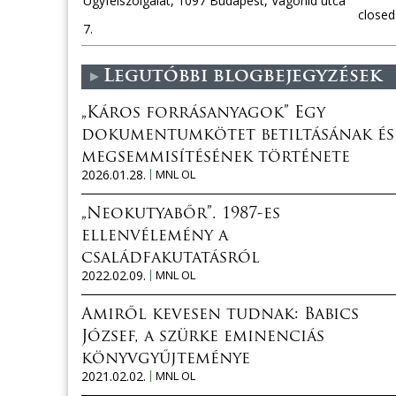
Ügyfélszolgálat, 1097 Budapest, Vágóhíd utca
closed
7.
Legutóbbi blogbejegyzések
„Káros forrásanyagok” Egy
dokumentumkötet betiltásának és
megsemmisítésének története
2026.01.28.
MNL OL
„Neokutyabőr”. 1987-es
ellenvélemény a
családfakutatásról
2022.02.09.
MNL OL
Amiről kevesen tudnak: Babics
József, a szürke eminenciás
könyvgyűjteménye
2021.02.02.
MNL OL