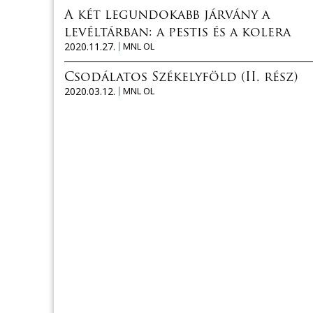
A két legundokabb járvány a
levéltárban: a pestis és a kolera
2020.11.27.
MNL OL
Csodálatos Székelyföld (II. rész)
2020.03.12.
MNL OL