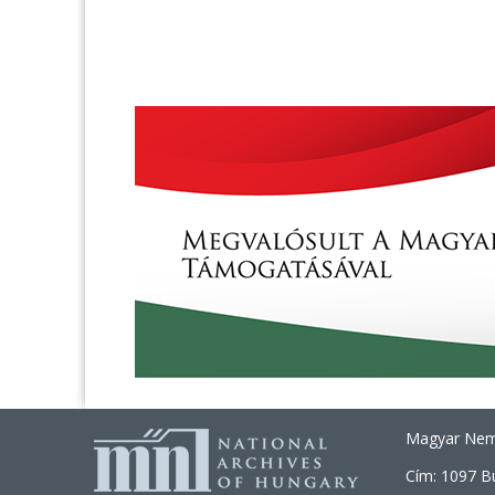
Magyar Nemz
Cím: 1097 B