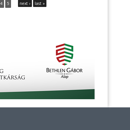
4
5
next ›
last »