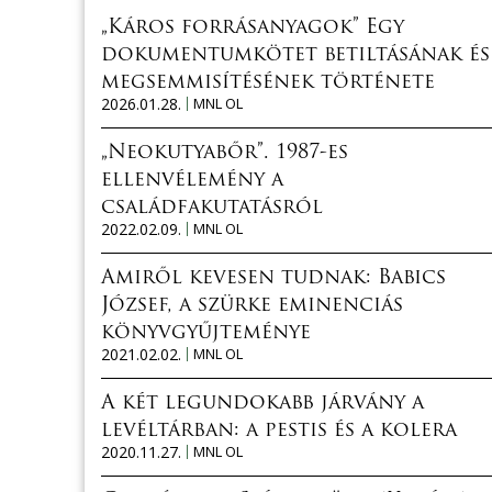
„Káros forrásanyagok” Egy
dokumentumkötet betiltásának és
megsemmisítésének története
2026.01.28.
MNL OL
„Neokutyabőr”. 1987-es
ellenvélemény a
családfakutatásról
2022.02.09.
MNL OL
Amiről kevesen tudnak: Babics
József, a szürke eminenciás
könyvgyűjteménye
2021.02.02.
MNL OL
A két legundokabb járvány a
levéltárban: a pestis és a kolera
2020.11.27.
MNL OL