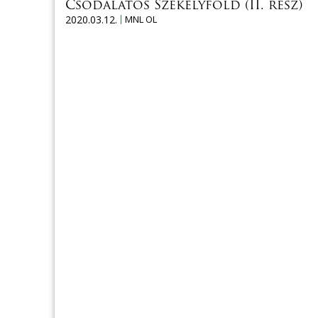
Csodálatos Székelyföld (II. rész)
2020.03.12.
MNL OL