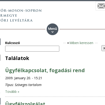
Kulcsszó
S
Miben keressen
h
o
Találatok
w
Ügyfélkapcsolat, fogadási rend
2009. January 20. - 15:21
Típus:
Szöveges tartalom
Tovább »
Ügyfélszolgálat