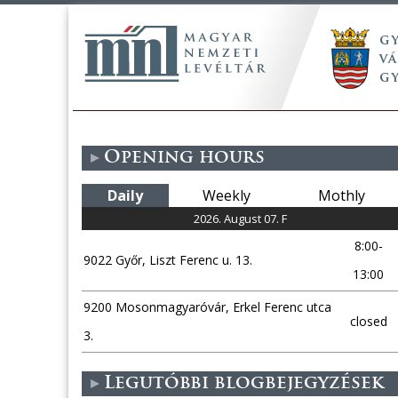
Opening hours
Daily
Weekly
Mothly
2026. August 07. F
8:00-
9022 Győr, Liszt Ferenc u. 13.
13:00
9200 Mosonmagyaróvár, Erkel Ferenc utca
closed
3.
Legutóbbi blogbejegyzések