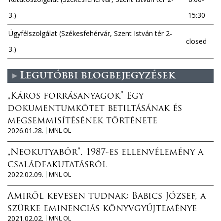
3.)
15:30
Ügyfélszolgálat (Székesfehérvár, Szent István tér 2-
closed
3.)
Legutóbbi blogbejegyzések
„Káros forrásanyagok” Egy
dokumentumkötet betiltásának és
megsemmisítésének története
2026.01.28.
MNL OL
„Neokutyabőr”. 1987-es ellenvélemény a
családfakutatásról
2022.02.09.
MNL OL
Amiről kevesen tudnak: Babics József, a
szürke eminenciás könyvgyűjteménye
2021.02.02.
MNL OL