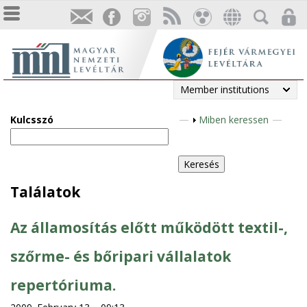
Member institutions
Kulcsszó
S
Miben keressen
h
o
w
Találatok
Az államosítás előtt működött textil-,
szőrme- és bőripari vállalatok
repertóriuma.