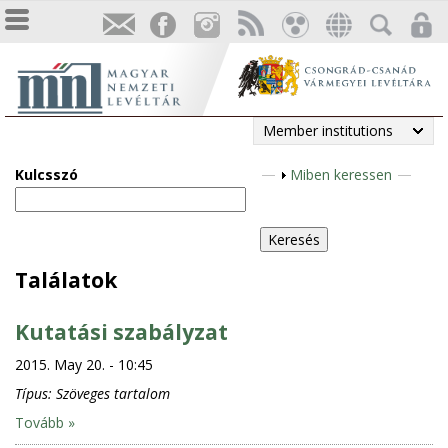
Member institutions
Kulcsszó
S
Miben keressen
h
o
w
Találatok
Kutatási szabályzat
2015. May 20. - 10:45
Típus:
Szöveges tartalom
Tovább »