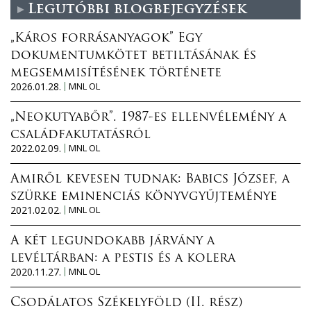
Legutóbbi blogbejegyzések
„Káros forrásanyagok” Egy
dokumentumkötet betiltásának és
megsemmisítésének története
2026.01.28.
MNL OL
„Neokutyabőr”. 1987-es ellenvélemény a
családfakutatásról
2022.02.09.
MNL OL
Amiről kevesen tudnak: Babics József, a
szürke eminenciás könyvgyűjteménye
2021.02.02.
MNL OL
A két legundokabb járvány a
levéltárban: a pestis és a kolera
2020.11.27.
MNL OL
Csodálatos Székelyföld (II. rész)