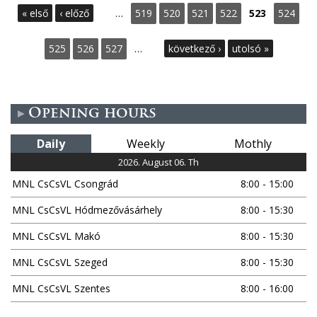
P
« első
‹ előző
…
519
520
521
522
523
524
a
525
526
527
…
következő ›
utolsó »
g
e
Opening hours
s
Daily
Weekly
Mothly
2026. August 06. Th
MNL CsCsVL Csongrád
8:00 - 15:00
MNL CsCsVL Hódmezővásárhely
8:00 - 15:30
MNL CsCsVL Makó
8:00 - 15:30
MNL CsCsVL Szeged
8:00 - 15:30
MNL CsCsVL Szentes
8:00 - 16:00