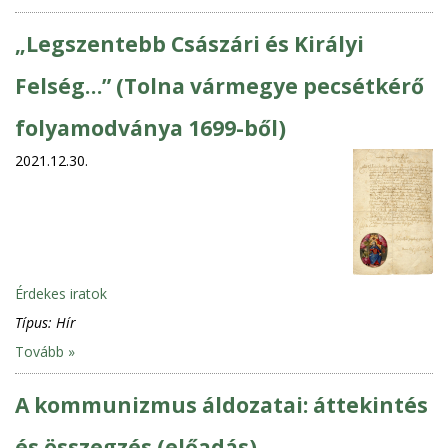
„Legszentebb Császári és Királyi
Felség…” (Tolna vármegye pecsétkérő
folyamodványa 1699-ből)
2021.12.30.
Érdekes iratok
Típus:
Hír
Tovább »
A kommunizmus áldozatai: áttekintés
és összegzés (előadás)