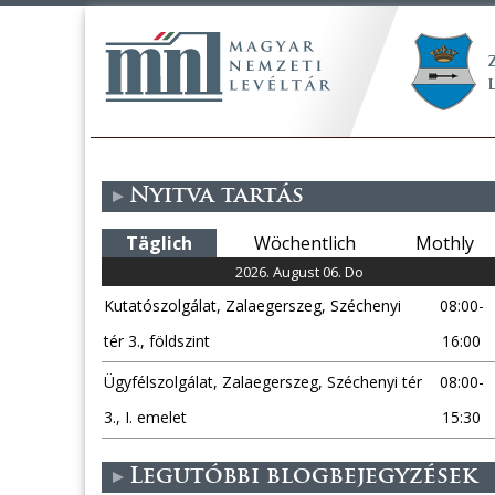
Nyitva tartás
Täglich
Wöchentlich
Mothly
2026. August 06. Do
Kutatószolgálat, Zalaegerszeg, Széchenyi
08:00-
tér 3., földszint
16:00
Ügyfélszolgálat, Zalaegerszeg, Széchenyi tér
08:00-
3., I. emelet
15:30
Legutóbbi blogbejegyzések