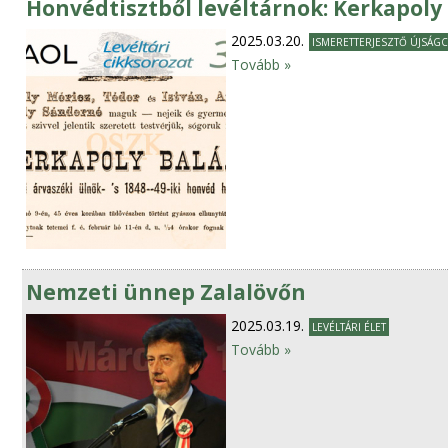
Honvédtisztből levéltárnok: Kerkapoly 
2025.03.20.
ISMERETTERJESZTŐ ÚJSÁGC
Tovább »
Nemzeti ünnep Zalalövőn
2025.03.19.
LEVÉLTÁRI ÉLET
Tovább »