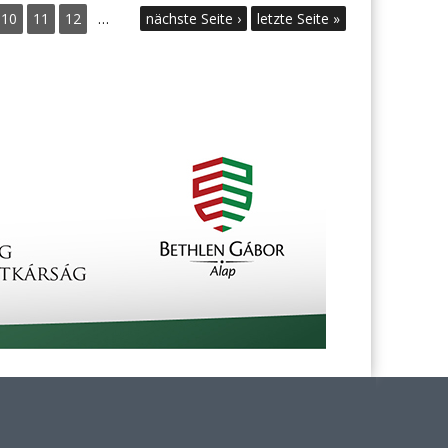
10
11
12
…
nächste Seite ›
letzte Seite »