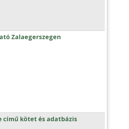
tató Zalaegerszegen
e című kötet és adatbázis