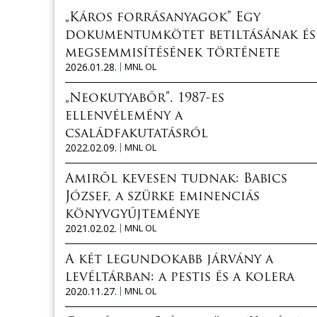
„Káros forrásanyagok” Egy
dokumentumkötet betiltásának és
megsemmisítésének története
2026.01.28.
MNL OL
„Neokutyabőr”. 1987-es
ellenvélemény a
családfakutatásról
2022.02.09.
MNL OL
Amiről kevesen tudnak: Babics
József, a szürke eminenciás
könyvgyűjteménye
2021.02.02.
MNL OL
A két legundokabb járvány a
levéltárban: a pestis és a kolera
2020.11.27.
MNL OL