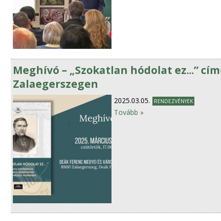
Meghívó – „Szokatlan hódolat ez...” cí
Zalaegerszegen
2025.03.05.
RENDEZVÉNYEK
Tovább »