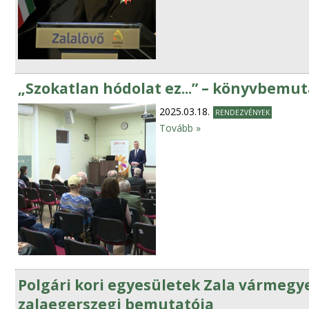
„Szokatlan hódolat ez...” – könyvbemu
2025.03.18.
RENDEZVÉNYEK
Tovább »
Polgári kori egyesületek Zala vármegy
zalaegerszegi bemutatója