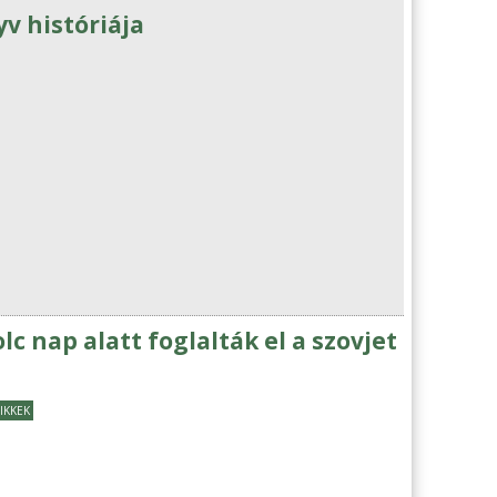
v históriája
 nap alatt foglalták el a szovjet
IKKEK