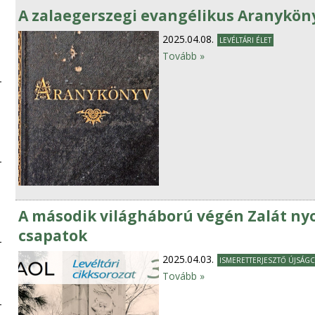
A zalaegerszegi evangélikus Aranyköny
2025.04.08.
LEVÉLTÁRI ÉLET
Tovább »
A második világháború végén Zalát nyolc
csapatok
2025.04.03.
ISMERETTERJESZTŐ ÚJSÁGC
Tovább »