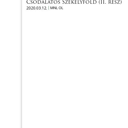
Csodálatos Székelyföld (II. rész)
2020.03.12.
MNL OL