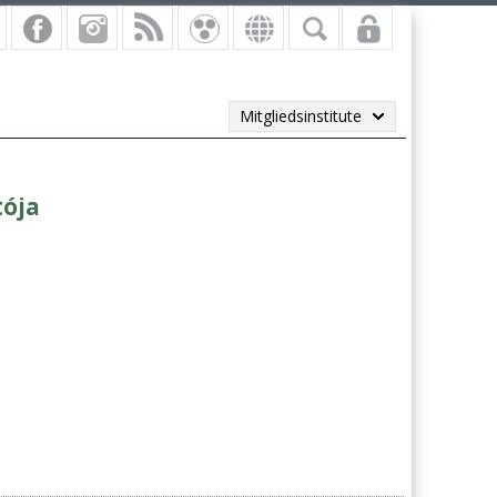
Mitgliedsinstitute
tója