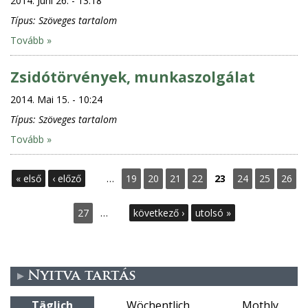
2014. Juni 26. - 13:18
Típus:
Szöveges tartalom
Tovább »
Zsidótörvények, munkaszolgálat
2014. Mai 15. - 10:24
Típus:
Szöveges tartalom
Tovább »
S
« első
‹ előző
…
19
20
21
22
23
24
25
26
e
27
…
következő ›
utolsó »
i
t
Nyitva tartás
e
Täglich
Wöchentlich
Mothly