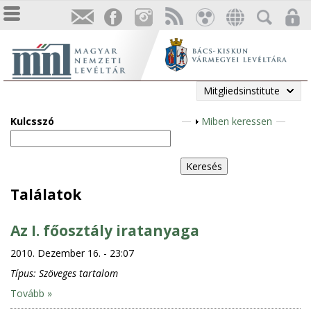
Mitgliedsinstitute
Kulcsszó
A
Miben keressen
n
z
e
i
Találatok
g
e
Az I. főosztály iratanyaga
n
2010. Dezember 16. - 23:07
Típus:
Szöveges tartalom
Tovább »