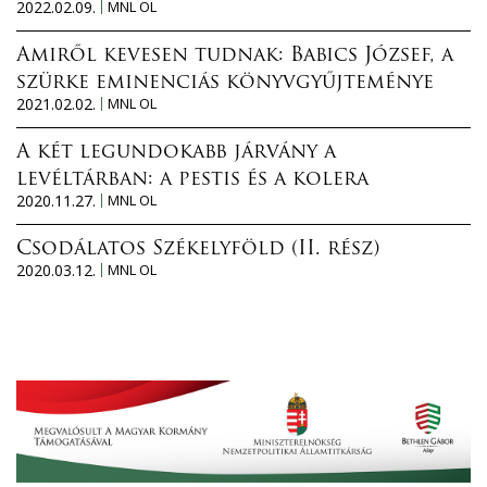
2022.02.09.
MNL OL
Amiről kevesen tudnak: Babics József, a
szürke eminenciás könyvgyűjteménye
2021.02.02.
MNL OL
A két legundokabb járvány a
levéltárban: a pestis és a kolera
2020.11.27.
MNL OL
Csodálatos Székelyföld (II. rész)
2020.03.12.
MNL OL