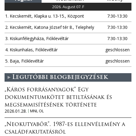
n
2026. August 07. F
1. Kecskemét, Klapka u. 13-15., Központ
7:30-13:30
2. Kecskemét, Katona József tér 8., Telephely
7:30-13:30
3. Kiskunfélegyháza, Fióklevéltár
7:30-13:30
4. Kiskunhalas, Fióklevéltár
geschlossen
5. Baja, Fióklevéltár
geschlossen
Legutóbbi blogbejegyzések
„Káros forrásanyagok” Egy
dokumentumkötet betiltásának és
megsemmisítésének története
2026.01.28.
MNL OL
„Neokutyabőr”. 1987-es ellenvélemény a
családfakutatásról