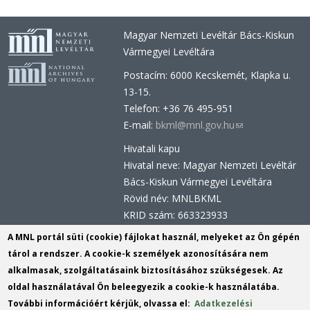
Magyar Nemzeti Levéltár Bács-Kiskun
Vármegyei Levéltára
Postacím: 6000 Kecskemét, Klapka u.
13-15.
Telefon: +36 76 495-951
E-mail:
bkml@mnl.gov.hu
(link
sends
Hivatali kapu
e-
Hivatal neve: Magyar Nemzeti Levéltár
mail)
Bács-Kiskun Vármegyei Levéltára
Rövid név: MNLBKML
KRID szám: 663323933
Hivatali kapu - Központi Érkeztetési
A MNL portál süti (cookie) fájlokat használ, melyeket az Ön gépén
Rendszer (KÉR)
tárol a rendszer. A cookie-k személyek azonosítására nem
Hivatal neve: Magyar Nemzeti Levéltár
alkalmasak, szolgáltatásaink biztosításához szükségesek. Az
Rövid név: MNL BKML
oldal használatával Ön beleegyezik a cookie-k használatába.
KRID szám: 113809158
További információért kérjük, olvassa el:
Adatkezelési