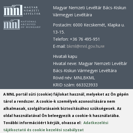
Magyar Nemzeti Levéltár Bács-Kiskun
Vármegyei Levéltára
Postacím: 6000 Kecskemét, Klapka u.
13-15.
Telefon: +36 76 495-951
E-mail:
bkml@mnl.gov.hu
(link
sends
Hivatali kapu
e-
Hivatal neve: Magyar Nemzeti Levéltár
mail)
Bács-Kiskun Vármegyei Levéltára
Rövid név: MNLBKML
KRID szám: 663323933
Hivatali kapu - Központi Érkeztetési
A MNL portál süti (cookie) fájlokat használ, melyeket az Ön gépén
Rendszer (KÉR)
tárol a rendszer. A cookie-k személyek azonosítására nem
Hivatal neve: Magyar Nemzeti Levéltár
alkalmasak, szolgáltatásaink biztosításához szükségesek. Az
Rövid név: MNL BKML
oldal használatával Ön beleegyezik a cookie-k használatába.
KRID szám: 113809158
További információért kérjük, olvassa el:
Adatkezelési
tájékoztató és cookie kezelési szabályzat
(link
Tartalomszerkesztők:
Király István
,
Mudri