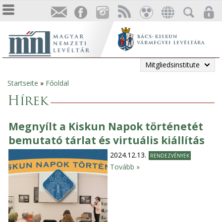
Mitgliedsinstitute
Startseite
»
Főoldal
Sie
Hírek
sind
Megnyílt a Kiskun Napok történetét
hier
bemutató tárlat és virtuális kiállítás
2024.12.13.
RENDEZVÉNYEK
Tovább »