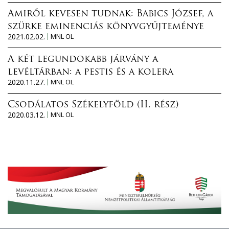
Amiről kevesen tudnak: Babics József, a
szürke eminenciás könyvgyűjteménye
2021.02.02.
MNL OL
A két legundokabb járvány a
levéltárban: a pestis és a kolera
2020.11.27.
MNL OL
Csodálatos Székelyföld (II. rész)
2020.03.12.
MNL OL