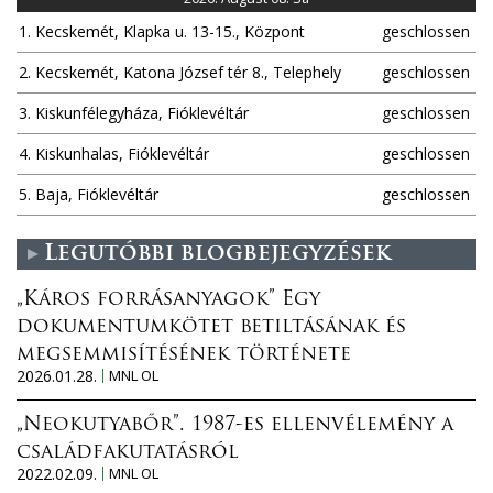
1. Kecskemét, Klapka u. 13-15., Központ
geschlossen
2. Kecskemét, Katona József tér 8., Telephely
geschlossen
3. Kiskunfélegyháza, Fióklevéltár
geschlossen
4. Kiskunhalas, Fióklevéltár
geschlossen
5. Baja, Fióklevéltár
geschlossen
Legutóbbi blogbejegyzések
„Káros forrásanyagok” Egy
dokumentumkötet betiltásának és
megsemmisítésének története
2026.01.28.
MNL OL
„Neokutyabőr”. 1987-es ellenvélemény a
családfakutatásról
2022.02.09.
MNL OL