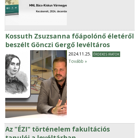
Kossuth Zsuzsanna főápolónő életéről
beszélt Gönczi Gergő levéltáros
2024.11.25.
ÉRDEKES IRATOK
Tovább »
Az "ÉZI" történelem fakultációs
tanulói a levéltárban