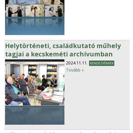
Helytörténeti, családkutató műhely
tagjai a kecskeméti archívumban
2024.11.11.
RENDEZVÉNYEK
Tovább »