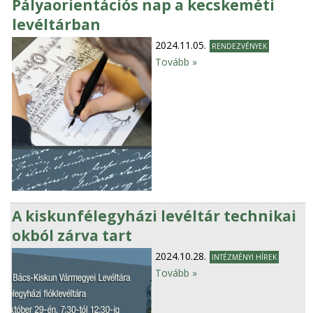
Pályaorientációs nap a kecskeméti
levéltárban
2024.11.05.
RENDEZVÉNYEK
Tovább »
A kiskunfélegyházi levéltár technikai
okból zárva tart
2024.10.28.
INTÉZMÉNYI HÍREK
Tovább »