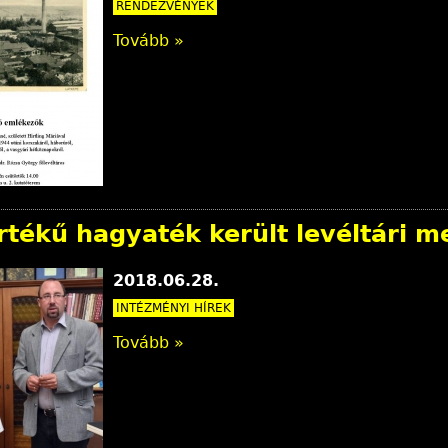
RENDEZVÉNYEK
Tovább »
rtékű hagyaték került levéltári 
2018.06.28.
INTÉZMÉNYI HÍREK
Tovább »