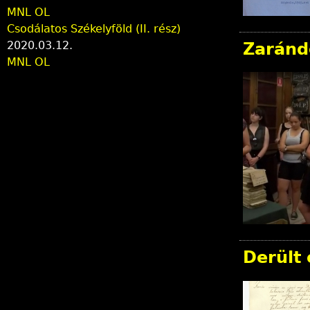
MNL OL
Csodálatos Székelyföld (II. rész)
2020.03.12.
Zaránd
MNL OL
Derült 