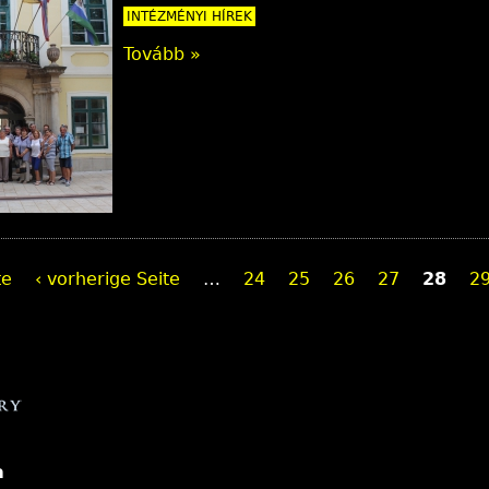
INTÉZMÉNYI HÍREK
Tovább »
te
‹ vorherige Seite
…
24
25
26
27
28
2
a