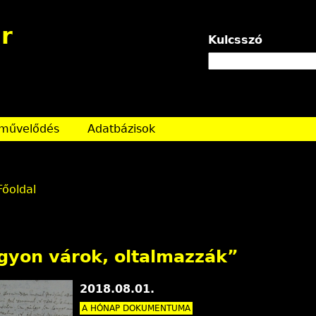
Jump to navigation
r
Kulcsszó
művelődés
Adatbázisok
Főoldal
gyon várok, oltalmazzák”
2018.08.01.
A HÓNAP DOKUMENTUMA