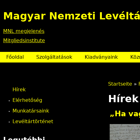
Magyar Nemzeti Levéltá
MNL megjelenés
Mitgliedsinstitute
Főoldal
Szolgáltatások
Kiadványaink
Köz
Startseite
»
Hírek
S
Hírek
Elérhetőség
i
Munkatársaink
„Ha va
e
Levéltártörténet
s
Legutóbbi