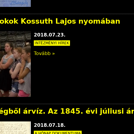
okok Kossuth Lajos nyomában
2018.07.23.
INTÉZMÉNYI HÍREK
Tovább »
égből árvíz. Az 1845. évi júliusi á
2018.07.18.
A HÓNAP DOKUMENTUMA