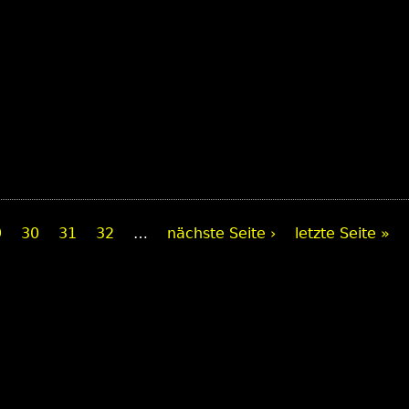
9
30
31
32
…
nächste Seite ›
letzte Seite »