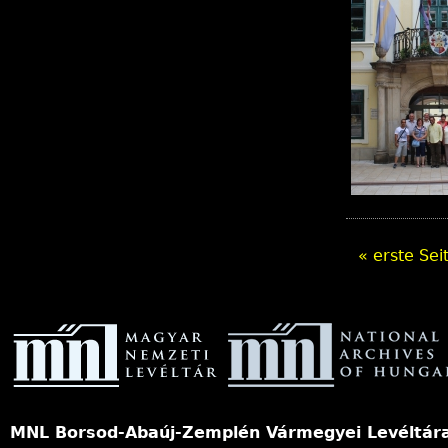
« erste Sei
S
e
i
t
MNL Borsod-Abaúj-Zemplén Vármegyei Levéltár