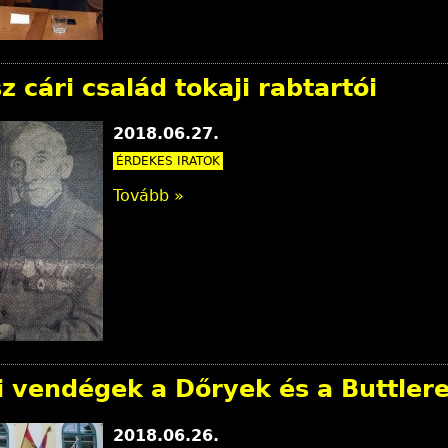
z cári család tokaji rabtartói
2018.06.27.
ÉRDEKES IRATOK
Tovább »
si vendégek a Dőryek és a Buttle
2018.06.26.