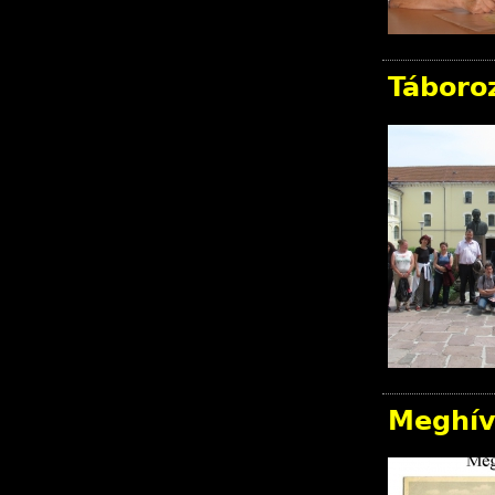
Táboroz
Meghív