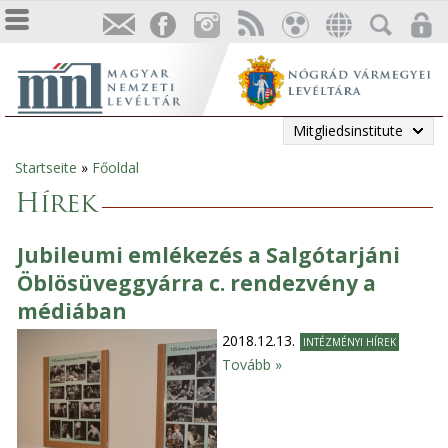
Mitgliedsinstitute
Startseite
»
Főoldal
Sie
Hírek
sind
Jubileumi emlékezés a Salgótarjáni
hier
Öblösüveggyárra c. rendezvény a
médiában
2018.12.13.
INTÉZMÉNYI HÍREK
Tovább »