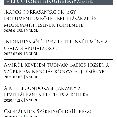
Legutóbbi blogbejegyzések
„Káros forrásanyagok” Egy
dokumentumkötet betiltásának és
megsemmisítésének története
2026.01.28.
MNL OL
„Neokutyabőr”. 1987-es ellenvélemény a
családfakutatásról
2022.02.09.
MNL OL
Amiről kevesen tudnak: Babics József, a
szürke eminenciás könyvgyűjteménye
2021.02.02.
MNL OL
A két legundokabb járvány a
levéltárban: a pestis és a kolera
2020.11.27.
MNL OL
Csodálatos Székelyföld (II. rész)
2020.03.12.
MNL OL