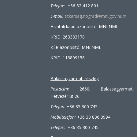
Telefax:
+36 32 412 801
E-mail:
titkarsag.nograd@mnl.gov.hu
(link
sends
Hivatali kapu azonosító: MNLNML
e-
KRID: 263383178
mail)
KÉR azonosító: MNLNML
KRID: 113809158
Balassagyarmati részleg
Postacím:
2660, Balassagyarmat,
Hétvezér út 26.
Telefon:
+36 35 300 745
Mobiltelefon:
+36 30 836 3994
Telefax:
+36 35 300 745