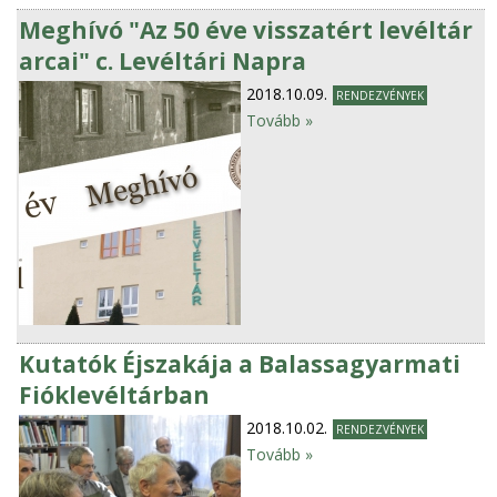
Meghívó "Az 50 éve visszatért levéltár
arcai" c. Levéltári Napra
2018.10.09.
RENDEZVÉNYEK
Tovább »
Kutatók Éjszakája a Balassagyarmati
Fióklevéltárban
2018.10.02.
RENDEZVÉNYEK
Tovább »