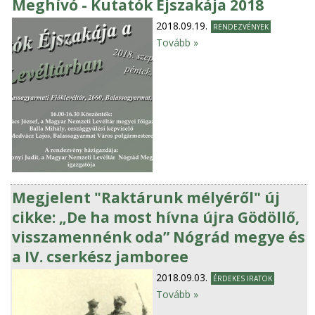
Meghívó - Kutatók Éjszakája 2018
2018.09.19.
RENDEZVÉNYEK
Tovább »
Megjelent "Raktárunk mélyéről" új
cikke: „De ha most hívna újra Gödöllő,
visszamennénk oda” Nógrád megye és
a IV. cserkész jamboree
2018.09.03.
ÉRDEKES IRATOK
Tovább »