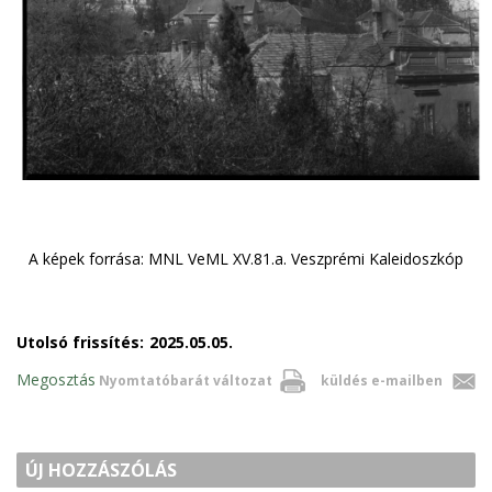
A képek forrása: MNL VeML XV.81.a. Veszprémi Kaleidoszkóp
Utolsó frissítés:
2025.05.05.
Megosztás
Nyomtatóbarát változat
küldés e-mailben
ÚJ HOZZÁSZÓLÁS