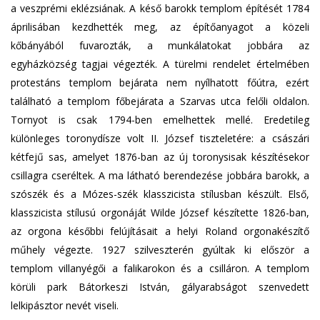
a veszprémi eklézsiának. A késő barokk templom építését 1784
áprilisában kezdhették meg, az építőanyagot a közeli
kőbányából fuvarozták, a munkálatokat jobbára az
egyházközség tagjai végezték. A türelmi rendelet értelmében
protestáns templom bejárata nem nyílhatott főútra, ezért
található a templom főbejárata a Szarvas utca felőli oldalon.
Tornyot is csak 1794-ben emelhettek mellé. Eredetileg
különleges toronydísze volt II. József tiszteletére: a császári
kétfejű sas, amelyet 1876-ban az új toronysisak készítésekor
csillagra cseréltek. A ma látható berendezése jobbára barokk, a
szószék és a Mózes-szék klasszicista stílusban készült. Első,
klasszicista stílusú orgonáját Wilde József készítette 1826-ban,
az orgona későbbi felújításait a helyi Roland orgonakészítő
műhely végezte. 1927 szilveszterén gyúltak ki először a
templom villanyégői a falikarokon és a csilláron. A templom
körüli park Bátorkeszi István, gályarabságot szenvedett
lelkipásztor nevét viseli.