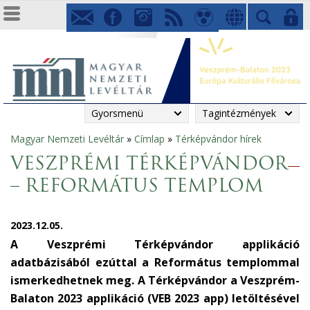
Gyorsmenü
Tagintézmények
Magyar Nemzeti Levéltár
»
Címlap
»
Térképvándor hírek
Jelenlegi
VESZPRÉMI TÉRKÉPVÁNDOR
hely
– REFORMÁTUS TEMPLOM
2023.12.05.
A Veszprémi Térképvándor applikáció
adatbázisából ezúttal a Református templommal
ismerkedhetnek meg. A Térképvándor a Veszprém-
Balaton 2023 applikáció (VEB 2023 app) letöltésével