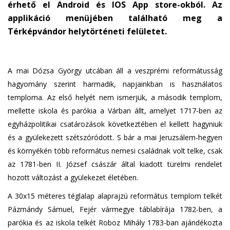
érhető el Android és IOS App store-okból. Az
applikáció menüjében található meg a
Térképvándor helytörténeti felületet.
A mai Dózsa György utcában áll a veszprémi reformátusság
hagyomány szerint harmadik, napjainkban is használatos
temploma. Az első helyét nem ismerjük, a második templom,
mellette iskola és parókia a Várban állt, amelyet 1717-ben az
egyházpolitikai csatározások következtében el kellett hagyniuk
és a gyülekezett szétszóródott. S bár a mai Jeruzsálem-hegyen
és környékén több református nemesi családnak volt telke, csak
az 1781-ben II. József császár által kiadott türelmi rendelet
hozott változást a gyülekezet életében.
A 30x15 méteres téglalap alaprajzú református templom telkét
Pázmándy Sámuel, Fejér vármegye táblabírája 1782-ben, a
parókia és az iskola telkét Roboz Mihály 1783-ban ajándékozta