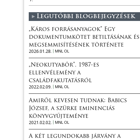
Legutóbbi blogbejegyzések
„Káros forrásanyagok” Egy
dokumentumkötet betiltásának és
megsemmisítésének története
2026.01.28.
MNL OL
„Neokutyabőr”. 1987-es
ellenvélemény a
családfakutatásról
2022.02.09.
MNL OL
Amiről kevesen tudnak: Babics
József, a szürke eminenciás
könyvgyűjteménye
2021.02.02.
MNL OL
A két legundokabb járvány a