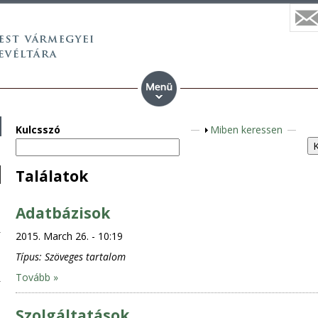
Kulcsszó
S
Miben keressen
h
o
Találatok
w
Adatbázisok
2015. March 26. - 10:19
Típus:
Szöveges tartalom
Tovább »
Szolgáltatások