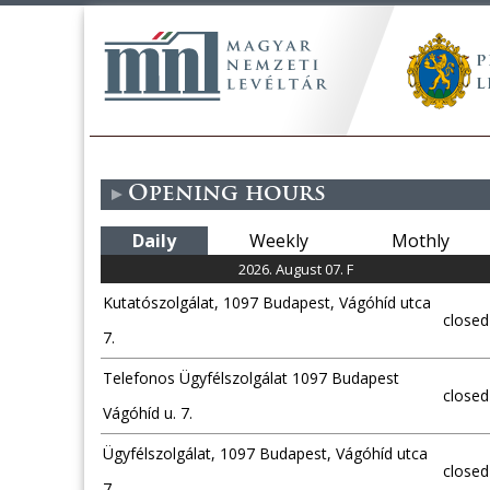
Opening hours
Daily
Weekly
Mothly
2026. August 07. F
Kutatószolgálat, 1097 Budapest, Vágóhíd utca
closed
7.
Telefonos Ügyfélszolgálat 1097 Budapest
closed
Vágóhíd u. 7.
Ügyfélszolgálat, 1097 Budapest, Vágóhíd utca
closed
7.