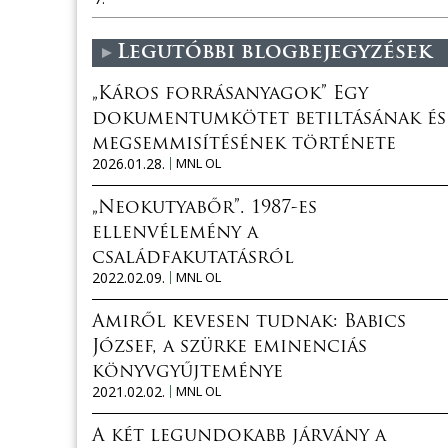
Legutóbbi blogbejegyzések
„Káros forrásanyagok” Egy
dokumentumkötet betiltásának és
megsemmisítésének története
2026.01.28.
MNL OL
„Neokutyabőr”. 1987-es
ellenvélemény a
családfakutatásról
2022.02.09.
MNL OL
Amiről kevesen tudnak: Babics
József, a szürke eminenciás
könyvgyűjteménye
2021.02.02.
MNL OL
A két legundokabb járvány a