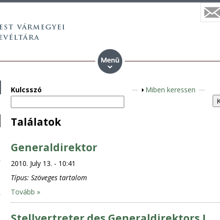
Kulcsszó
S
Miben keressen
h
o
Találatok
w
Generaldirektor
2010. July 13. - 10:41
Típus:
Szöveges tartalom
Tovább »
Stellvertreter des Generaldirektors I.