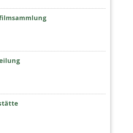
rofilmsammlung
eilung
stätte