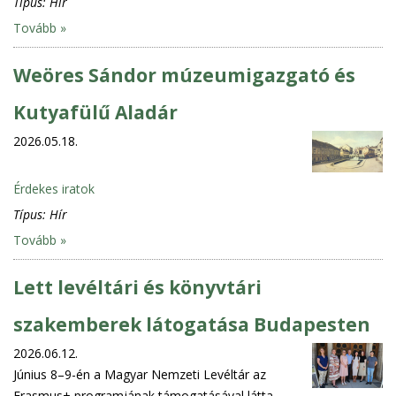
Típus:
Hír
Tovább »
Weöres Sándor múzeumigazgató és
Kutyafülű Aladár
2026.05.18.
Érdekes iratok
Típus:
Hír
Tovább »
Lett levéltári és könyvtári
szakemberek látogatása Budapesten
2026.06.12.
Június 8–9-én a Magyar Nemzeti Levéltár az
Erasmus+ programjának támogatásával látta