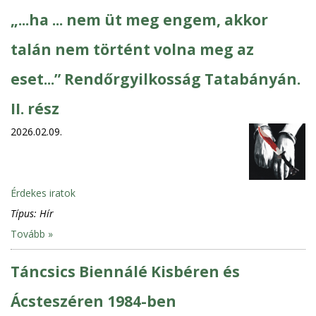
„...ha ... nem üt meg engem, akkor
talán nem történt volna meg az
eset...” Rendőrgyilkosság Tatabányán.
II. rész
2026.02.09.
Érdekes iratok
Típus:
Hír
Tovább »
Táncsics Biennálé Kisbéren és
Ácsteszéren 1984-ben