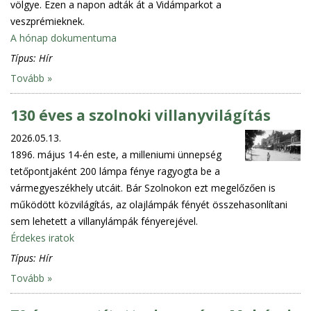
völgye. Ezen a napon adták át a Vidámparkot a
veszprémieknek.
A hónap dokumentuma
Típus:
Hír
Tovább »
130 éves a szolnoki villanyvilágítás
2026.05.13.
1896. május 14-én este, a milleniumi ünnepség
tetőpontjaként 200 lámpa fénye ragyogta be a
vármegyeszékhely utcáit. Bár Szolnokon ezt megelőzően is
működött közvilágítás, az olajlámpák fényét összehasonlítani
sem lehetett a villanylámpák fényerejével.
Érdekes iratok
Típus:
Hír
Tovább »