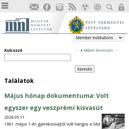
Member institutions
Kulcsszó
S
Miben keressen
h
o
w
Találatok
Május hónap dokumentuma: Volt
egyszer egy veszprémi kisvasút
2026.05.11.
1961. május 1-én gyerekzsivajtól volt hangos a Séd