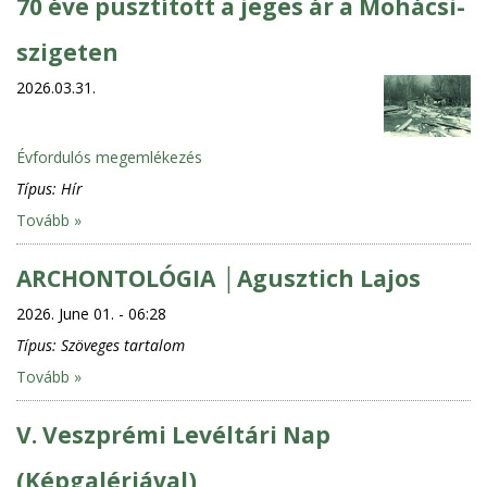
70 éve pusztított a jeges ár a Mohácsi-
szigeten
2026.03.31.
Évfordulós megemlékezés
Típus:
Hír
Tovább »
ARCHONTOLÓGIA │Agusztich Lajos
2026. June 01. - 06:28
Típus:
Szöveges tartalom
Tovább »
V. Veszprémi Levéltári Nap
(Képgalériával)