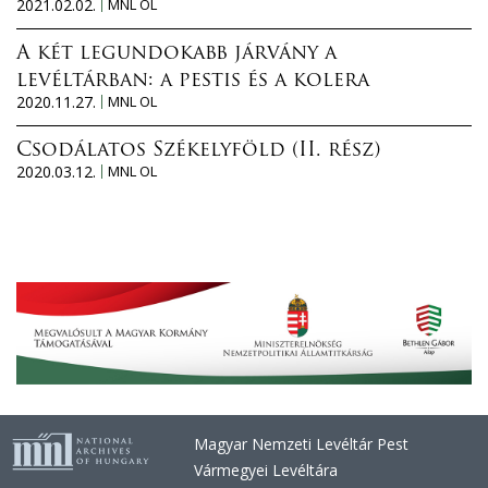
2021.02.02.
MNL OL
A két legundokabb járvány a
levéltárban: a pestis és a kolera
2020.11.27.
MNL OL
Csodálatos Székelyföld (II. rész)
2020.03.12.
MNL OL
Magyar Nemzeti Levéltár Pest
Vármegyei Levéltára