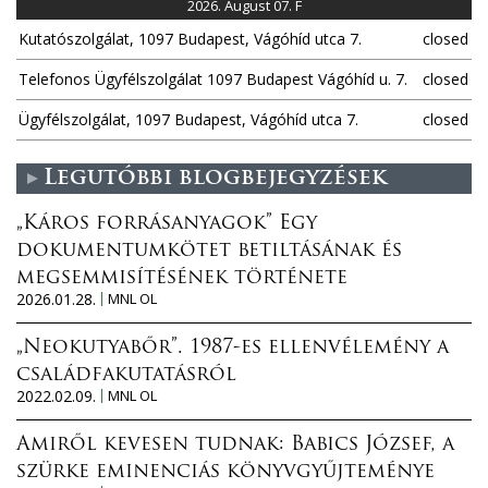
2026. August 07. F
Kutatószolgálat, 1097 Budapest, Vágóhíd utca 7.
closed
Telefonos Ügyfélszolgálat 1097 Budapest Vágóhíd u. 7.
closed
Ügyfélszolgálat, 1097 Budapest, Vágóhíd utca 7.
closed
Legutóbbi blogbejegyzések
„Káros forrásanyagok” Egy
dokumentumkötet betiltásának és
megsemmisítésének története
2026.01.28.
MNL OL
„Neokutyabőr”. 1987-es ellenvélemény a
családfakutatásról
2022.02.09.
MNL OL
Amiről kevesen tudnak: Babics József, a
szürke eminenciás könyvgyűjteménye