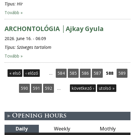
Típus:
Hír
Tovább »
ARCHONTOLÓGIA │Ajkay Gyula
2026. June 16. - 06:09
Típus:
Szöveges tartalom
Tovább »
P
« első
‹ előző
…
584
585
586
587
588
589
a
590
591
592
…
következő ›
utolsó »
g
e
Opening hours
s
Daily
Weekly
Mothly