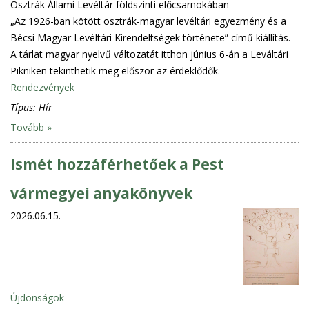
Osztrák Állami Levéltár földszinti előcsarnokában
„Az 1926-ban kötött osztrák-magyar levéltári egyezmény és a
Bécsi Magyar Levéltári Kirendeltségek története” című kiállítás.
A tárlat magyar nyelvű változatát itthon június 6-án a Leváltári
Pikniken tekinthetik meg először az érdeklődők.
Rendezvények
Típus:
Hír
Tovább »
Ismét hozzáférhetőek a Pest
vármegyei anyakönyvek
2026.06.15.
Újdonságok