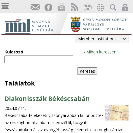
Member institutions
Kulcsszó
S
Miben keressen
h
o
w
Találatok
Diakonisszák Békéscsabán
2024.07.11.
Békéscsaba felekezeti viszonyai abban különböztek
az országban általában jellemzőtől, hogy itt
évszázadokon át az evangélikusság jelentette a meghatározó