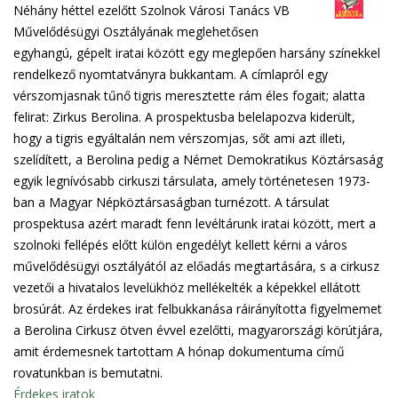
Néhány héttel ezelőtt Szolnok Városi Tanács VB
Művelődésügyi Osztályának meglehetősen
egyhangú, gépelt iratai között egy meglepően harsány színekkel
rendelkező nyomtatványra bukkantam. A címlapról egy
vérszomjasnak tűnő tigris meresztette rám éles fogait; alatta
felirat: Zirkus Berolina. A prospektusba belelapozva kiderült,
hogy a tigris egyáltalán nem vérszomjas, sőt ami azt illeti,
szelídített, a Berolina pedig a Német Demokratikus Köztársaság
egyik legnívósabb cirkuszi társulata, amely történetesen 1973-
ban a Magyar Népköztársaságban turnézott. A társulat
prospektusa azért maradt fenn levéltárunk iratai között, mert a
szolnoki fellépés előtt külön engedélyt kellett kérni a város
művelődésügyi osztályától az előadás megtartására, s a cirkusz
vezetői a hivatalos levelükhöz mellékelték a képekkel ellátott
brosúrát. Az érdekes irat felbukkanása ráirányította figyelmemet
a Berolina Cirkusz ötven évvel ezelőtti, magyarországi körútjára,
amit érdemesnek tartottam A hónap dokumentuma című
rovatunkban is bemutatni.
Érdekes iratok