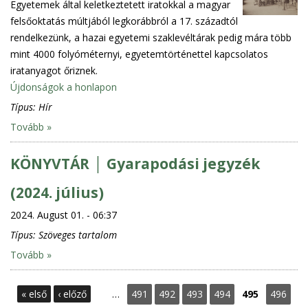
Egyetemek által keletkeztetett iratokkal a magyar
felsőoktatás múltjából legkorábbról a 17. századtól
rendelkezünk, a hazai egyetemi szaklevéltárak pedig mára több
mint 4000 folyóméternyi, egyetemtörténettel kapcsolatos
iratanyagot őriznek.
Újdonságok a honlapon
Típus:
Hír
Tovább »
KÖNYVTÁR │ Gyarapodási jegyzék
(2024. július)
2024. August 01. - 06:37
Típus:
Szöveges tartalom
Tovább »
P
« első
‹ előző
…
491
492
493
494
495
496