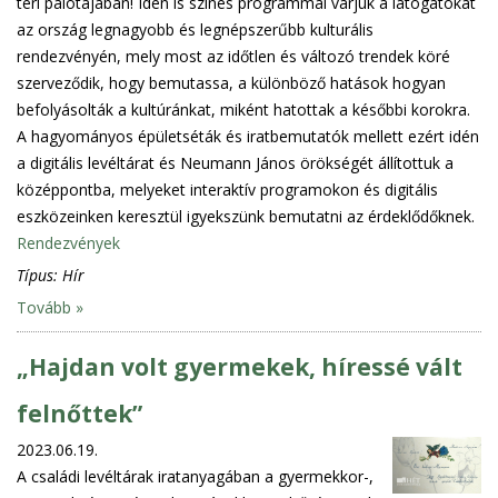
téri palotájában! Idén is színes programmal várjuk a látogatókat
az ország legnagyobb és legnépszerűbb kulturális
rendezvényén, mely most az időtlen és változó trendek köré
szerveződik, hogy bemutassa, a különböző hatások hogyan
befolyásolták a kultúránkat, miként hatottak a későbbi korokra.
A hagyományos épületséták és iratbemutatók mellett ezért idén
a digitális levéltárat és Neumann János örökségét állítottuk a
középpontba, melyeket interaktív programokon és digitális
eszközeinken keresztül igyekszünk bemutatni az érdeklődőknek.
Rendezvények
Típus:
Hír
Tovább »
„Hajdan volt gyermekek, híressé vált
felnőttek”
2023.06.19.
A családi levéltárak iratanyagában a gyermekkor-,