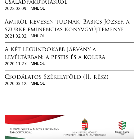
családfakutatásról
2022.02.09.
MNL OL
Amiről kevesen tudnak: Babics József, a
szürke eminenciás könyvgyűjteménye
2021.02.02.
MNL OL
A két legundokabb járvány a
levéltárban: a pestis és a kolera
2020.11.27.
MNL OL
Csodálatos Székelyföld (II. rész)
2020.03.12.
MNL OL