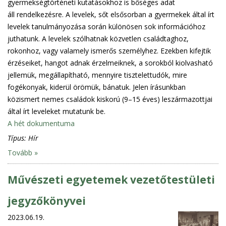
gyermekségtörténeti kutatásokhoz is bőséges adat
áll rendelkezésre. A levelek, sőt elsősorban a gyermekek által írt
levelek tanulmányozása során különösen sok információhoz
juthatunk. A levelek szólhatnak közvetlen családtaghoz,
rokonhoz, vagy valamely ismerős személyhez. Ezekben kifejtik
érzéseiket, hangot adnak érzelmeiknek, a sorokból kiolvasható
jellemük, megállapítható, mennyire tisztelettudók, mire
fogékonyak, kiderül örömük, bánatuk. Jelen írásunkban
közismert nemes családok kiskorú (9–15 éves) leszármazottjai
által írt leveleket mutatunk be.
A hét dokumentuma
Típus:
Hír
Tovább »
Művészeti egyetemek vezetőtestületi
jegyzőkönyvei
2023.06.19.