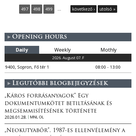
a
497
498
499
…
következő ›
utolsó »
g
e
Opening hours
s
Daily
Weekly
Mothly
2026. August 07. F
9400, Sopron, Fő tér 1
08:00 - 13:00
Legutóbbi blogbejegyzések
„Káros forrásanyagok” Egy
dokumentumkötet betiltásának és
megsemmisítésének története
2026.01.28.
MNL OL
„Neokutyabőr”. 1987-es ellenvélemény a