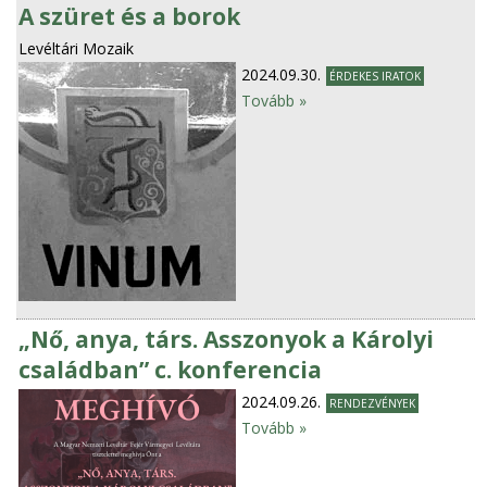
A szüret és a borok
Levéltári Mozaik
2024.09.30.
ÉRDEKES IRATOK
Tovább »
„Nő, anya, társ. Asszonyok a Károlyi
családban” c. konferencia
2024.09.26.
RENDEZVÉNYEK
Tovább »