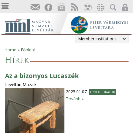
Member institutions
Home
»
Főoldal
You
Hírek
are
Az a bizonyos Lucaszék
here
Levéltári Mozaik
2025.01.07.
ÉRDEKES IRATOK
Tovább »