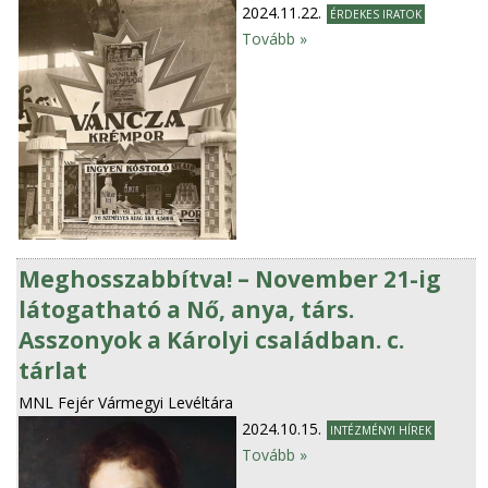
2024.11.22.
ÉRDEKES IRATOK
Tovább »
Meghosszabbítva! – November 21-ig
látogatható a Nő, anya, társ.
Asszonyok a Károlyi családban. c.
tárlat
MNL Fejér Vármegyi Levéltára
2024.10.15.
INTÉZMÉNYI HÍREK
Tovább »