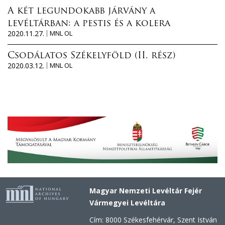
A két legundokabb járvány a
levéltárban: a pestis és a kolera
2020.11.27.
MNL OL
Csodálatos Székelyföld (II. rész)
2020.03.12.
MNL OL
Magyar Nemzeti Levéltár Fejér
Vármegyei Levéltára
Cím: 8000 Székesfehérvár, Szent István