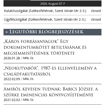
2026. August 07. F
Kutatószolgálat (Székesfehérvár, Szent István tér 2-3.)
closed
Ügyfélszolgálat (Székesfehérvár, Szent István tér 2-3.)
closed
Legutóbbi blogbejegyzések
„Káros forrásanyagok” Egy
dokumentumkötet betiltásának és
megsemmisítésének története
2026.01.28.
MNL OL
„Neokutyabőr”. 1987-es ellenvélemény a
családfakutatásról
2022.02.09.
MNL OL
Amiről kevesen tudnak: Babics József, a
szürke eminenciás könyvgyűjteménye
2021.02.02.
MNL OL