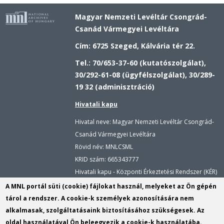
Magyar Nemzeti Levéltár Csongrád-
Csanád Vármegyei Levéltára
Cím: 6725 Szeged, Kálvária tér 22.
Tel.: 70/653-37-60 (kutatószolgálat),
30/292-61-08 (ügyfélszolgálat), 30/289-
19 32 (adminisztráció)
Hivatali kapu
Hivatal neve: Magyar Nemzeti Levéltár Csongrád-
Csanád Vármegyei Levéltára
Rövid név: MNLCSML
KRID szám:
665343777
Hivatali kapu - Központi Érkeztetési Rendszer (KÉR)
Hivatal neve: Magyar Nemzeti Levéltár
A MNL portál süti (cookie) fájlokat használ, melyeket az Ön gépén
Rövid név: MNLCSML
tárol a rendszer. A cookie-k személyek azonosítására nem
KRID szám: 113809158
alkalmasak, szolgáltatásaink biztosításához szükségesek. Az
oldal használatával Ön beleegyezik a cookie-k használatába.