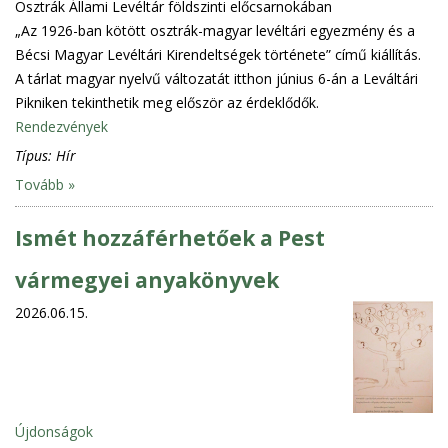
Osztrák Állami Levéltár földszinti előcsarnokában
„Az 1926-ban kötött osztrák-magyar levéltári egyezmény és a
Bécsi Magyar Levéltári Kirendeltségek története” című kiállítás.
A tárlat magyar nyelvű változatát itthon június 6-án a Leváltári
Pikniken tekinthetik meg először az érdeklődők.
Rendezvények
Típus:
Hír
Tovább »
Ismét hozzáférhetőek a Pest
vármegyei anyakönyvek
2026.06.15.
Újdonságok