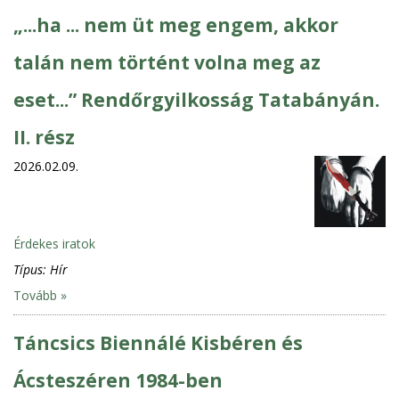
„...ha ... nem üt meg engem, akkor
talán nem történt volna meg az
eset...” Rendőrgyilkosság Tatabányán.
II. rész
2026.02.09.
Érdekes iratok
Típus:
Hír
Tovább »
Táncsics Biennálé Kisbéren és
Ácsteszéren 1984-ben