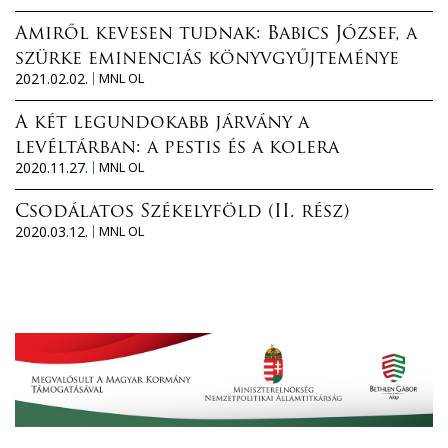
Amiről kevesen tudnak: Babics József, a
szürke eminenciás könyvgyűjteménye
2021.02.02.
MNL OL
A két legundokabb járvány a
levéltárban: a pestis és a kolera
2020.11.27.
MNL OL
Csodálatos Székelyföld (II. rész)
2020.03.12.
MNL OL