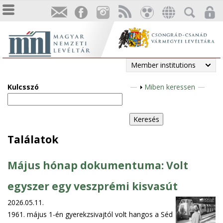
Member institutions
Kulcsszó
S
Miben keressen
h
o
w
Találatok
Május hónap dokumentuma: Volt
egyszer egy veszprémi kisvasút
2026.05.11.
1961. május 1-én gyerekzsivajtól volt hangos a Séd