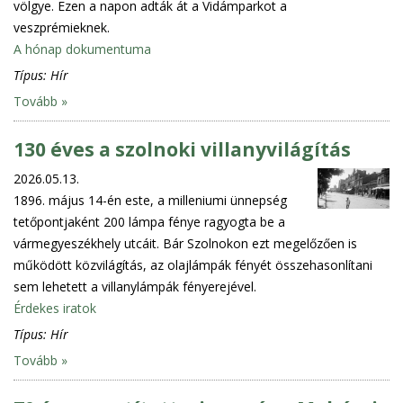
völgye. Ezen a napon adták át a Vidámparkot a
veszprémieknek.
A hónap dokumentuma
Típus:
Hír
Tovább »
130 éves a szolnoki villanyvilágítás
2026.05.13.
1896. május 14-én este, a milleniumi ünnepség
tetőpontjaként 200 lámpa fénye ragyogta be a
vármegyeszékhely utcáit. Bár Szolnokon ezt megelőzően is
működött közvilágítás, az olajlámpák fényét összehasonlítani
sem lehetett a villanylámpák fényerejével.
Érdekes iratok
Típus:
Hír
Tovább »