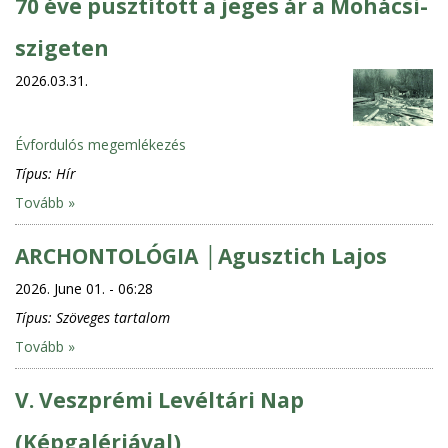
70 éve pusztított a jeges ár a Mohácsi-
szigeten
2026.03.31.
Évfordulós megemlékezés
Típus:
Hír
Tovább »
ARCHONTOLÓGIA │Agusztich Lajos
2026. June 01. - 06:28
Típus:
Szöveges tartalom
Tovább »
V. Veszprémi Levéltári Nap
(Képgalériával)