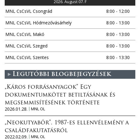
2026. August 07. F
MNL CsCsVL Csongrád
8:00 - 12:00
MNL CsCsVL Hódmezővásárhely
8:00 - 13:00
MNL CsCsVL Makó
8:00 - 13:00
MNL CsCsVL Szeged
8:00 - 13:00
MNL CsCsVL Szentes
8:00 - 13:30
Legutóbbi blogbejegyzések
„Káros forrásanyagok” Egy
dokumentumkötet betiltásának és
megsemmisítésének története
2026.01.28.
MNL OL
„Neokutyabőr”. 1987-es ellenvélemény a
családfakutatásról
2022.02.09.
MNL OL