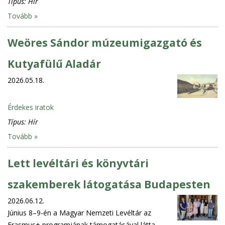
Típus:
Hír
Tovább »
Weöres Sándor múzeumigazgató és
Kutyafülű Aladár
2026.05.18.
Érdekes iratok
Típus:
Hír
Tovább »
Lett levéltári és könyvtári
szakemberek látogatása Budapesten
2026.06.12.
Június 8–9-én a Magyar Nemzeti Levéltár az
Erasmus+ programjának támogatásával látta