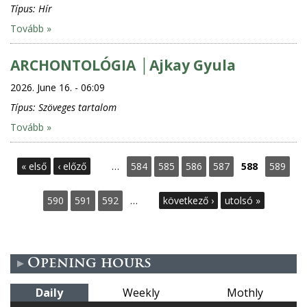
Típus:
Hír
Tovább »
ARCHONTOLÓGIA │Ajkay Gyula
2026. June 16. - 06:09
Típus:
Szöveges tartalom
Tovább »
P
« első
‹ előző
…
584
585
586
587
588
589
a
590
591
592
…
következő ›
utolsó »
g
e
Opening hours
s
Daily
Weekly
Mothly