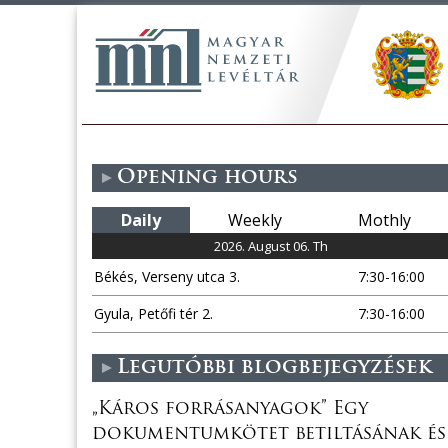
Opening hours
Daily
Weekly
Mothly
2026. August 06. Th
Békés, Verseny utca 3.
7:30-16:00
Gyula, Petőfi tér 2.
7:30-16:00
Legutóbbi blogbejegyzések
„Káros forrásanyagok” Egy
dokumentumkötet betiltásának és