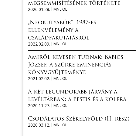
megsemmisítésének története
2026.01.28.
MNL OL
„Neokutyabőr”. 1987-es
ellenvélemény a
családfakutatásról
2022.02.09.
MNL OL
Amiről kevesen tudnak: Babics
József, a szürke eminenciás
könyvgyűjteménye
2021.02.02.
MNL OL
A két legundokabb járvány a
levéltárban: a pestis és a kolera
2020.11.27.
MNL OL
Csodálatos Székelyföld (II. rész)
2020.03.12.
MNL OL