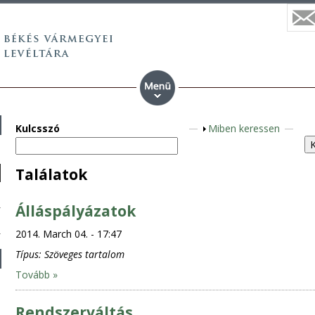
Kulcsszó
S
Miben keressen
h
o
Találatok
w
Álláspályázatok
2014. March 04. - 17:47
Típus:
Szöveges tartalom
Tovább »
Rendszerváltás