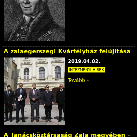
A zalaegerszegi Kvártélyház felújítása
2019.04.02.
INTÉZMÉNYI HÍREK
Tovább »
A Tanácsköztársaság Zala megyében –