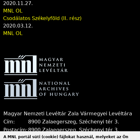
2020.11.27.
MNL OL
Csodálatos Székelyföld (II. rész)
2020.03.12.
MNL OL
Magyar Nemzeti Levéltár Zala Vármegyei Levéltára
Cím:
8900 Zalaegerszeg, Széchenyi tér 3.
Postacím:
8900 Zalaegerszeg, Széchenyi tér 3.
A MNL portál süti (cookie) fájlokat használ, melyeket az Ön
+36 92 510 030, +36 92 598 956, +36 92