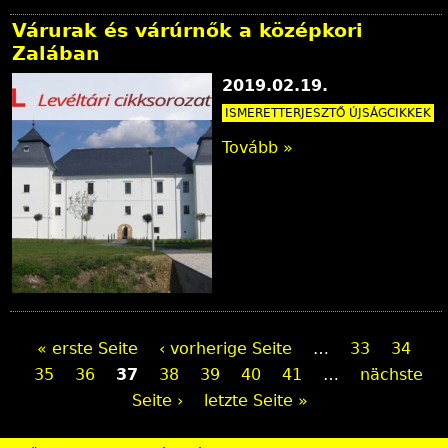
Várurak és várúrnők a középkori
Zalában
2019.02.19.
ISMERETTERJESZTŐ ÚJSÁGCIKKEK
Tovább »
S
« erste Seite
‹ vorherige Seite
…
33
34
35
36
37
38
39
40
41
…
nächste
e
Seite ›
letzte Seite »
i