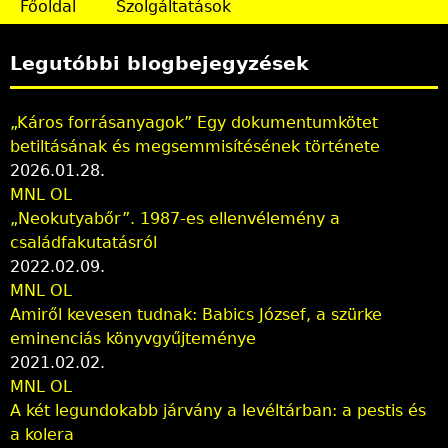
Főoldal
Szolgáltatások
t
e
Legutóbbi blogbejegyzések
n
„Káros forrásanyagok” Egy dokumentumkötet
betiltásának és megsemmisítésének története
2026.01.28.
MNL OL
„Neokutyabőr”. 1987-es ellenvélemény a
családfakutatásról
2022.02.09.
MNL OL
Amiről kevesen tudnak: Babics József, a szürke
eminenciás könyvgyűjteménye
2021.02.02.
MNL OL
A két legundokabb járvány a levéltárban: a pestis és
a kolera