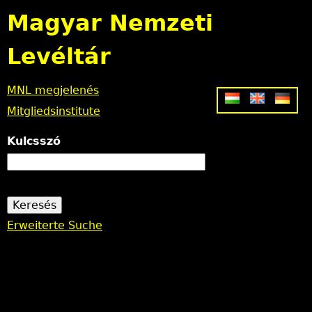
Jump to navigation
Magyar Nemzeti
Levéltár
MNL megjelenés
Mitgliedsinstitute
Kulcsszó
Erweiterte Suche