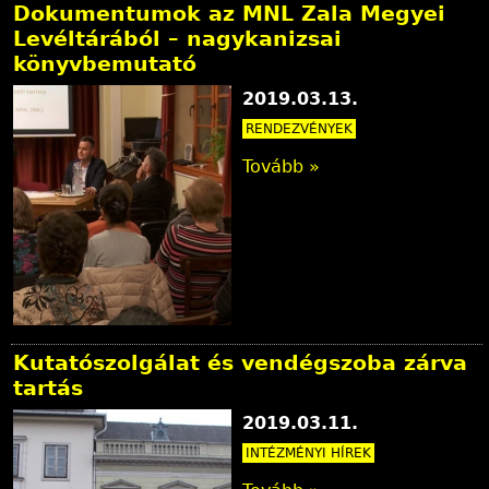
Dokumentumok az MNL Zala Megyei
Levéltárából – nagykanizsai
könyvbemutató
2019.03.13.
RENDEZVÉNYEK
Tovább »
Kutatószolgálat és vendégszoba zárva
tartás
2019.03.11.
INTÉZMÉNYI HÍREK