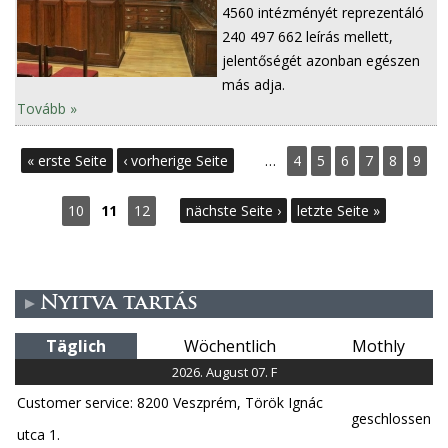
4560 intézményét reprezentáló
240 497 662 leírás mellett,
jelentőségét azonban egészen
más adja.
Tovább »
S
« erste Seite
‹ vorherige Seite
…
4
5
6
7
8
9
e
10
11
12
nächste Seite ›
letzte Seite »
i
t
Nyitva tartás
e
Täglich
Wöchentlich
Mothly
n
2026. August 07. F
Customer service: 8200 Veszprém, Török Ignác
geschlossen
utca 1.