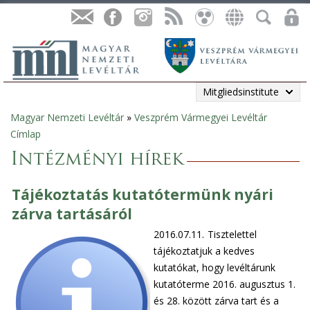
Mitgliedsinstitute
Magyar Nemzeti Levéltár
»
Veszprém Vármegyei Levéltár
Sie
Címlap
sind
Intézményi hírek
hier
Tájékoztatás kutatótermünk nyári
zárva tartásáról
2016.07.11.
Tisztelettel
tájékoztatjuk a kedves
kutatókat, hogy levéltárunk
kutatóterme 2016. augusztus 1.
és 28. között zárva tart és a