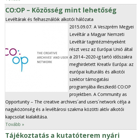
CO:OP – Közösség mint lehetőség
Levéltárak és felhasználóik alkotói hálózata
2015.09.07.
A Veszprém Megyei
Levéltár a Magyar Nemzeti
Levéltár tagintézményeként
részt vesz az Európai Unió által
a 2014–2020-ig tartó időszakra
meghirdetett Kreatív Európa: az
európai kulturális és alkotói
szektor támogatási
programjába illeszkedő CO:OP
projektben. A Community as
Opportunity – The creative archives´and users´network célja a
nagyközönség és a levéltárosi szakma közötti aktív alkotói
kapcsolat kialakítása.
Tovább »
Tájékoztatás a kutatóterem nyári