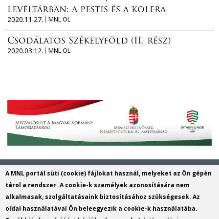
levéltárban: a pestis és a kolera
2020.11.27.
MNL OL
Csodálatos Székelyföld (II. rész)
2020.03.12.
MNL OL
Magyar Nemzeti Levéltár Veszprém
A MNL portál süti (cookie) fájlokat használ, melyeket az Ön gépén
Vármegyei Levéltára
tárol a rendszer. A cookie-k személyek azonosítására nem
alkalmasak, szolgáltatásaink biztosításához szükségesek. Az
Cím: 8200 Veszprém, Török Ignác utca
oldal használatával Ön beleegyezik a cookie-k használatába.
1.