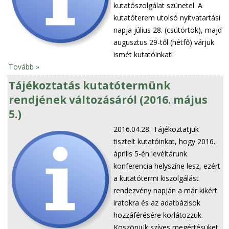
kutatószolgálat szünetel. A
kutatóterem utolsó nyitvatartási
napja július 28. (csütörtök), majd
augusztus 29-től (hétfő) várjuk
ismét kutatóinkat!
Tovább »
Tájékoztatás kutatótermünk
rendjének változásáról (2016. május
5.)
2016.04.28.
Tájékoztatjuk
tisztelt kutatóinkat, hogy 2016.
április 5-én levéltárunk
konferencia helyszíne lesz, ezért
a kutatótermi kiszolgálást
rendezvény napján a már kikért
iratokra és az adatbázisok
hozzáférésére korlátozzuk.
Köszönjük szíves megértésüket,