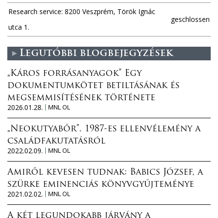
Research service: 8200 Veszprém, Török Ignác
geschlossen
utca 1.
Legutóbbi blogbejegyzések
„Káros forrásanyagok” Egy
dokumentumkötet betiltásának és
megsemmisítésének története
2026.01.28.
MNL OL
„Neokutyabőr”. 1987-es ellenvélemény a
családfakutatásról
2022.02.09.
MNL OL
Amiről kevesen tudnak: Babics József, a
szürke eminenciás könyvgyűjteménye
2021.02.02.
MNL OL
A két legundokabb járvány a