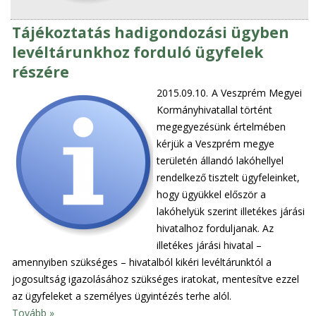
Tájékoztatás hadigondozási ügyben
levéltárunkhoz forduló ügyfelek
részére
2015.09.10.
A Veszprém Megyei
Kormányhivatallal történt
megegyezésünk értelmében
kérjük a Veszprém megye
területén állandó lakóhellyel
rendelkező tisztelt ügyfeleinket,
hogy ügyükkel először a
lakóhelyük szerint illetékes járási
hivatalhoz forduljanak. Az
illetékes járási hivatal –
amennyiben szükséges – hivatalból kikéri levéltárunktól a
jogosultság igazolásához szükséges iratokat, mentesítve ezzel
az ügyfeleket a személyes ügyintézés terhe alól.
Tovább »