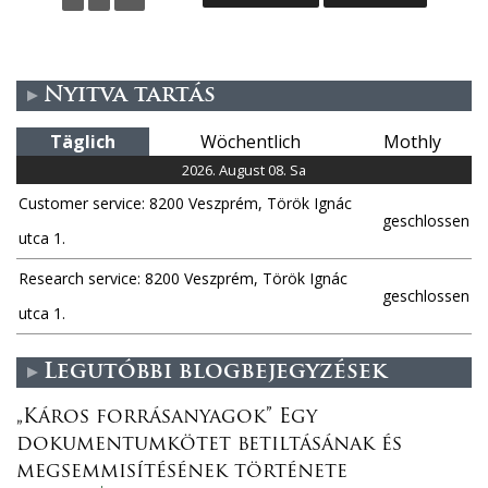
i
t
Nyitva tartás
e
Täglich
Wöchentlich
Mothly
n
2026. August 08. Sa
Customer service: 8200 Veszprém, Török Ignác
geschlossen
utca 1.
Research service: 8200 Veszprém, Török Ignác
geschlossen
utca 1.
Legutóbbi blogbejegyzések
„Káros forrásanyagok” Egy
dokumentumkötet betiltásának és
megsemmisítésének története