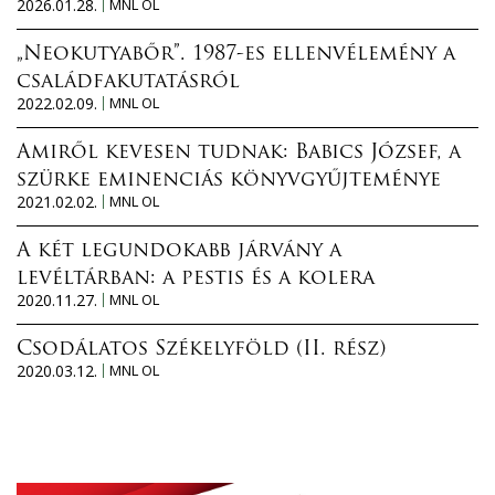
2026.01.28.
MNL OL
„Neokutyabőr”. 1987-es ellenvélemény a
családfakutatásról
2022.02.09.
MNL OL
Amiről kevesen tudnak: Babics József, a
szürke eminenciás könyvgyűjteménye
2021.02.02.
MNL OL
A két legundokabb járvány a
levéltárban: a pestis és a kolera
2020.11.27.
MNL OL
Csodálatos Székelyföld (II. rész)
2020.03.12.
MNL OL