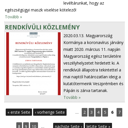
levéltárunkat, hogy az
egészségügyi maszk viselése kötelező!
Tovább »
RENDKÍVÜLI KÖZLEMÉNY
2020.03.13.
Magyarország
Kormánya a koronavírus járvány
miatt 2020. március 11. napján
Magyarország egész területére
veszélyhelyzetet hirdetett ki. A
rendkívüli állapotra tekintettel a
mai naptól határozatlan ideig a
kutatótermeink Veszprémben és
Pápán is zárva tartanak.
Tovább »
S
« erste Seite
‹ vorherige Seite
…
2
3
4
5
6
7
e
8
9
10
…
nächste Seite ›
letzte Seite »