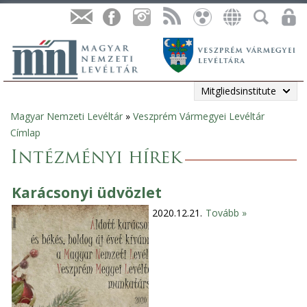
Mitgliedsinstitute
Magyar Nemzeti Levéltár
»
Veszprém Vármegyei Levéltár
Sie
Címlap
sind
Intézményi hírek
hier
Karácsonyi üdvözlet
2020.12.21.
Tovább »