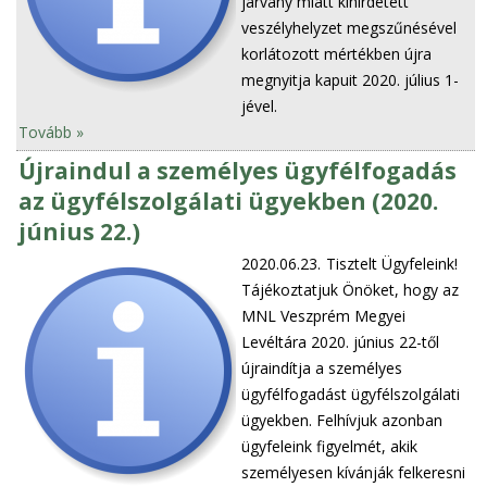
járvány miatt kihirdetett
veszélyhelyzet megszűnésével
korlátozott mértékben újra
megnyitja kapuit 2020. július 1-
jével.
Tovább »
Újraindul a személyes ügyfélfogadás
az ügyfélszolgálati ügyekben (2020.
június 22.)
2020.06.23.
Tisztelt Ügyfeleink!
Tájékoztatjuk Önöket, hogy az
MNL Veszprém Megyei
Levéltára 2020. június 22-től
újraindítja a személyes
ügyfélfogadást ügyfélszolgálati
ügyekben. Felhívjuk azonban
ügyfeleink figyelmét, akik
személyesen kívánják felkeresni