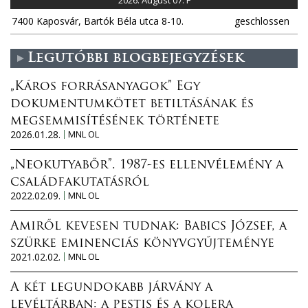
7400 Kaposvár, Bartók Béla utca 8-10.
geschlossen
Legutóbbi blogbejegyzések
„Káros forrásanyagok” Egy
dokumentumkötet betiltásának és
megsemmisítésének története
2026.01.28.
MNL OL
„Neokutyabőr”. 1987-es ellenvélemény a
családfakutatásról
2022.02.09.
MNL OL
Amiről kevesen tudnak: Babics József, a
szürke eminenciás könyvgyűjteménye
2021.02.02.
MNL OL
A két legundokabb járvány a
levéltárban: a pestis és a kolera