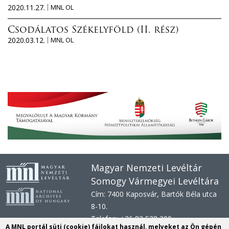
2020.11.27.
MNL OL
Csodálatos Székelyföld (II. rész)
2020.03.12.
MNL OL
Magyar Nemzeti Levéltár
Somogy Vármegyei Levéltára
Cím: 7400 Kaposvár, Bartók Béla utca
8-10.
Telefon: +36 82 528 200
A MNL portál süti (cookie) fájlokat használ, melyeket az Ön gépén