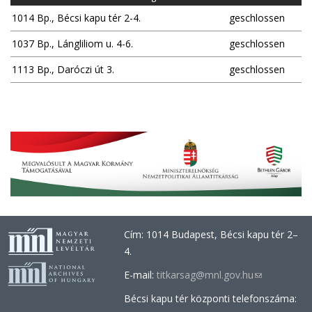
1014 Bp., Bécsi kapu tér 2-4.
geschlossen
1037 Bp., Lángliliom u. 4-6.
geschlossen
1113 Bp., Daróczi út 3.
geschlossen
Cím: 1014 Budapest, Bécsi kapu tér 2–
4.
E-mail:
titkarsag@mnl.gov.hu
(link
sends
Bécsi kapu tér központi telefonszáma:
e-