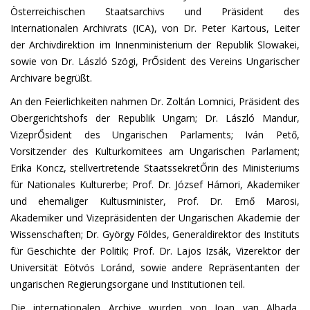
Österreichischen Staatsarchivs und Präsident des
Internationalen Archivrats (ICA), von Dr. Peter Kartous, Leiter
der Archivdirektion im Innenministerium der Republik Slowakei,
sowie von Dr. László Szögi, PrŐsident des Vereins Ungarischer
Archivare begrüßt.
An den Feierlichkeiten nahmen Dr. Zoltán Lomnici, Präsident des
Obergerichtshofs der Republik Ungarn; Dr. László Mandur,
VizeprŐsident des Ungarischen Parlaments; Iván Pető,
Vorsitzender des Kulturkomitees am Ungarischen Parlament;
Erika Koncz, stellvertretende StaatssekretŐrin des Ministeriums
für Nationales Kulturerbe; Prof. Dr. József Hámori, Akademiker
und ehemaliger Kultusminister, Prof. Dr. Ernő Marosi,
Akademiker und Vizepräsidenten der Ungarischen Akademie der
Wissenschaften; Dr. György Földes, Generaldirektor des Instituts
für Geschichte der Politik; Prof. Dr. Lajos Izsák, Vizerektor der
Universität Eötvös Loránd, sowie andere Repräsentanten der
ungarischen Regierungsorgane und Institutionen teil.
Die internationalen Archive wurden von Joan van Albada,