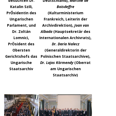
besuchten Dr.
Deutschland),
Martine de
Katalin Szili,
Boisdeffre
PrŐsidentin des
(Kulturministerium
Ungarischen
Frankreich, Leiterin der
Parlament, und
Archivdirektion),
Joan van
Dr. Zoltán
Albada
(Hauptsekretär des
Lomnici,
Internationalen Archivrats),
PrÖsident des
Dr. Daria Nalecz
Obersten
(Generaldirektorin der
Gerichtshofs das
Polnischen Staatsarchive),
Ungarische
Dr. Lajos
Körmendy
(Oberrat
Staatsarchiv
am Ungarischen
Staatsarchiv)