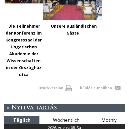
Die Teilnehmer
Unsere ausländischen
der Konferenz im
Gäste
Kongresssaal der
Ungarischen
Akademie der
Wissenschaften
in der Országház
utca
Druckversion
küldés e-mailben
Nyitva tartás
Täglich
Wöchentlich
Mothly
2026. August 08. Sa