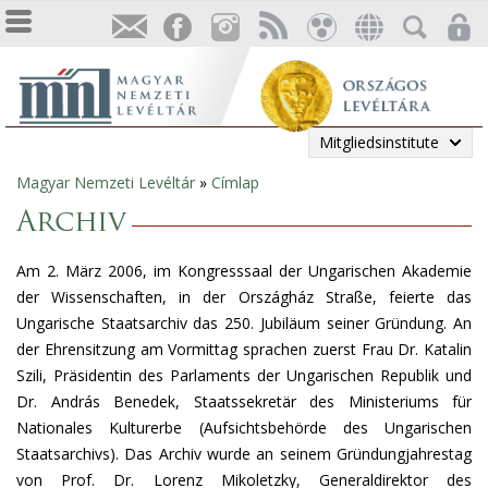
Mitgliedsinstitute
Magyar Nemzeti Levéltár
»
Címlap
Sie
Archiv
sind
Am 2. März 2006, im Kongresssaal der Ungarischen Akademie
hier
der Wissenschaften, in der Országház Straße, feierte das
Ungarische Staatsarchiv das 250. Jubiläum seiner Gründung. An
der Ehrensitzung am Vormittag sprachen zuerst Frau Dr. Katalin
Szili, Präsidentin des Parlaments der Ungarischen Republik und
Dr. András Benedek, Staatssekretär des Ministeriums für
Nationales Kulturerbe (Aufsichtsbehörde des Ungarischen
Staatsarchivs). Das Archiv wurde an seinem Gründungjahrestag
von Prof. Dr. Lorenz Mikoletzky, Generaldirektor des