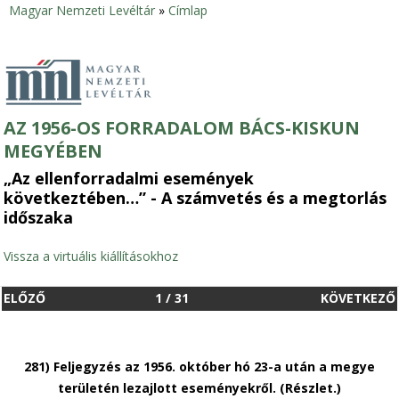
Magyar Nemzeti Levéltár
»
Címlap
Jelenlegi
hely
AZ 1956-OS FORRADALOM BÁCS-KISKUN
MEGYÉBEN
„Az ellenforradalmi események
következtében…” - A számvetés és a megtorlás
időszaka
Vissza a virtuális kiállításokhoz
ELŐZŐ
1
/
31
KÖVETKEZŐ
281) Feljegyzés az 1956. október hó 23-a után a megye
területén lezajlott esemé­nyekről. (Részlet.)