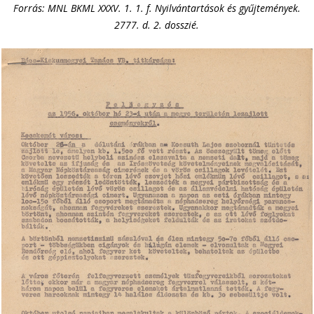
Forrás: MNL BKML XXXV. 1. 1. f. Nyilvántartások és gyűjtemények.
2777. d. 2. dosszié.