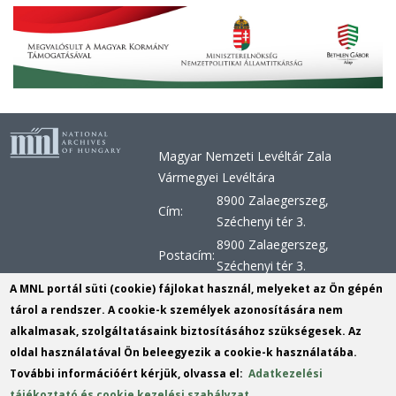
Magyar Nemzeti Levéltár Zala
Vármegyei Levéltára
8900 Zalaegerszeg,
Cím:
Széchenyi tér 3.
8900 Zalaegerszeg,
Postacím:
Széchenyi tér 3.
+36 92 510 030, +36 92 598
A MNL portál süti (cookie) fájlokat használ, melyeket az Ön gépén
Telefon:
956, +36 92 598 957
tárol a rendszer. A cookie-k személyek azonosítására nem
alkalmasak, szolgáltatásaink biztosításához szükségesek. Az
Telefax:
+36 92 510 029
oldal használatával Ön beleegyezik a cookie-k használatába.
E-mail:
zvl@mnl.gov.hu
(link
További információért kérjük, olvassa el:
Adatkezelési
sends
KRID:
163303180
tájékoztató és cookie kezelési szabályzat