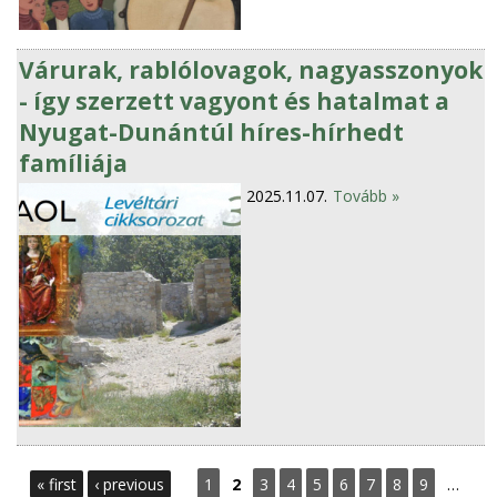
Várurak, rablólovagok, nagyasszonyok
- így szerzett vagyont és hatalmat a
Nyugat-Dunántúl híres-hírhedt
famíliája
2025.11.07.
Tovább »
P
« first
‹ previous
1
2
3
4
5
6
7
8
9
…