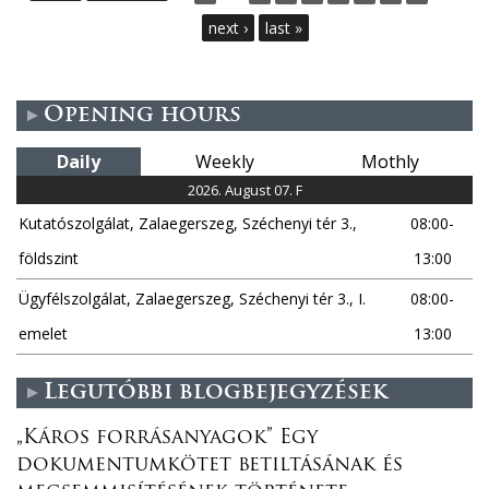
a
next ›
last »
g
e
Opening hours
s
Daily
Weekly
Mothly
2026. August 07. F
Kutatószolgálat, Zalaegerszeg, Széchenyi tér 3.,
08:00-
földszint
13:00
Ügyfélszolgálat, Zalaegerszeg, Széchenyi tér 3., I.
08:00-
emelet
13:00
Legutóbbi blogbejegyzések
„Káros forrásanyagok” Egy
dokumentumkötet betiltásának és