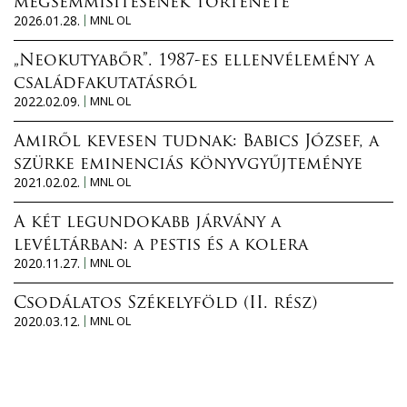
megsemmisítésének története
2026.01.28.
MNL OL
„Neokutyabőr”. 1987-es ellenvélemény a
családfakutatásról
2022.02.09.
MNL OL
Amiről kevesen tudnak: Babics József, a
szürke eminenciás könyvgyűjteménye
2021.02.02.
MNL OL
A két legundokabb járvány a
levéltárban: a pestis és a kolera
2020.11.27.
MNL OL
Csodálatos Székelyföld (II. rész)
2020.03.12.
MNL OL