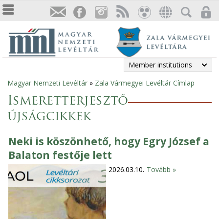
Member institutions
Magyar Nemzeti Levéltár
»
Zala Vármegyei Levéltár Címlap
You
Ismeretterjesztő
are
újságcikkek
here
Neki is köszönhető, hogy Egry József a
Balaton festője lett
2026.03.10.
Tovább »