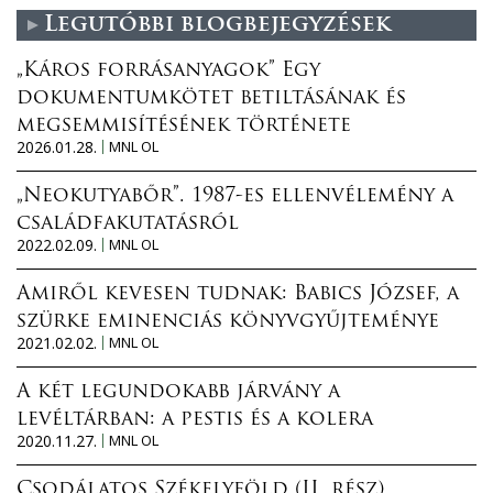
Legutóbbi blogbejegyzések
„Káros forrásanyagok” Egy
dokumentumkötet betiltásának és
megsemmisítésének története
2026.01.28.
MNL OL
„Neokutyabőr”. 1987-es ellenvélemény a
családfakutatásról
2022.02.09.
MNL OL
Amiről kevesen tudnak: Babics József, a
szürke eminenciás könyvgyűjteménye
2021.02.02.
MNL OL
A két legundokabb járvány a
levéltárban: a pestis és a kolera
2020.11.27.
MNL OL
Csodálatos Székelyföld (II. rész)