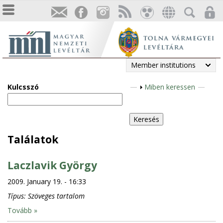
Member institutions
Kulcsszó
S
Miben keressen
h
o
w
Találatok
Laczlavik György
2009. January 19. - 16:33
Típus:
Szöveges tartalom
Tovább »