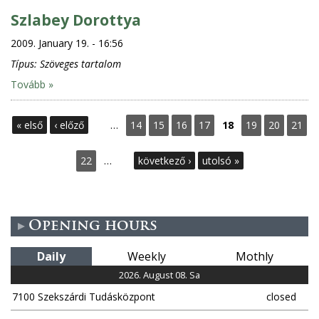
Szlabey Dorottya
2009. January 19. - 16:56
Típus:
Szöveges tartalom
Tovább »
P
« első
‹ előző
…
14
15
16
17
18
19
20
21
a
22
…
következő ›
utolsó »
g
e
Opening hours
s
Daily
Weekly
Mothly
2026. August 08. Sa
7100 Szekszárdi Tudásközpont
closed