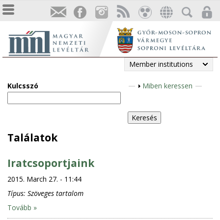
Member institutions
Kulcsszó
S
Miben keressen
h
o
w
Találatok
Iratcsoportjaink
2015. March 27. - 11:44
Típus:
Szöveges tartalom
Tovább »