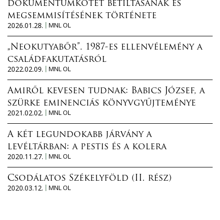
dokumentumkötet betiltásának és
megsemmisítésének története
2026.01.28.
MNL OL
„Neokutyabőr”. 1987-es ellenvélemény a
családfakutatásról
2022.02.09.
MNL OL
Amiről kevesen tudnak: Babics József, a
szürke eminenciás könyvgyűjteménye
2021.02.02.
MNL OL
A két legundokabb járvány a
levéltárban: a pestis és a kolera
2020.11.27.
MNL OL
Csodálatos Székelyföld (II. rész)
2020.03.12.
MNL OL