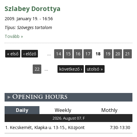
Szlabey Dorottya
2009. January 19. - 16:56
Típus:
Szöveges tartalom
Tovább »
P
« első
‹ előző
…
14
15
16
17
18
19
20
21
a
22
…
következő ›
utolsó »
g
e
Opening hours
s
Daily
Weekly
Mothly
2026. August 07. F
1. Kecskemét, Klapka u. 13-15., Központ
7:30-13:30