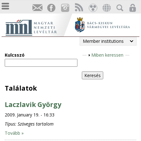
Member institutions
Kulcsszó
S
Miben keressen
h
o
w
Találatok
Laczlavik György
2009. January 19. - 16:33
Típus:
Szöveges tartalom
Tovább »