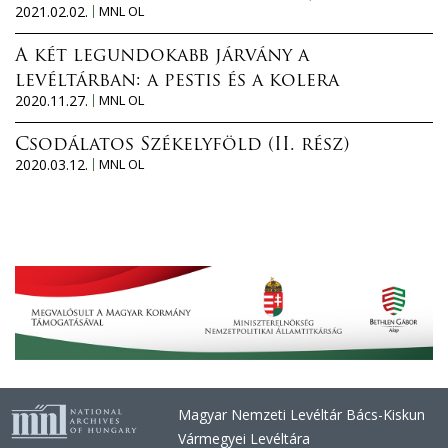
2021.02.02.
MNL OL
A két legundokabb járvány a
levéltárban: a pestis és a kolera
2020.11.27.
MNL OL
Csodálatos Székelyföld (II. rész)
2020.03.12.
MNL OL
Magyar Nemzeti Levéltár Bács-Kiskun
Vármegyei Levéltára