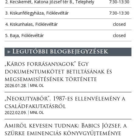
2. Kecskemét, Katona József tér 8., Telephely
7:30-13:30
3. Kiskunfélegyháza, Fióklevéltár
7:30-13:30
4. Kiskunhalas, Fióklevéltár
closed
5. Baja, Fióklevéltár
closed
Legutóbbi blogbejegyzések
„Káros forrásanyagok” Egy
dokumentumkötet betiltásának és
megsemmisítésének története
2026.01.28.
MNL OL
„Neokutyabőr”. 1987-es ellenvélemény a
családfakutatásról
2022.02.09.
MNL OL
Amiről kevesen tudnak: Babics József, a
szürke eminenciás könyvgyűjteménye