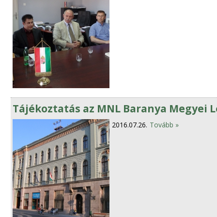
Tájékoztatás az MNL Baranya Megyei Le
2016.07.26.
Tovább »