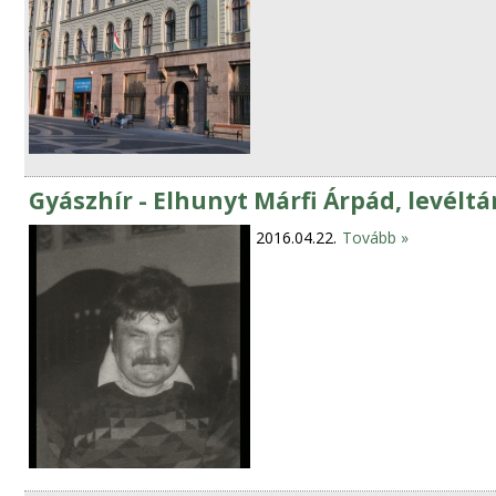
Gyászhír - Elhunyt Márfi Árpád, levél
2016.04.22.
Tovább »