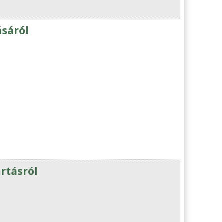
ásáról
artásról