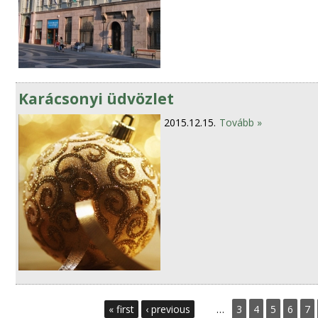
Karácsonyi üdvözlet
2015.12.15.
Tovább »
P
« first
‹ previous
…
3
4
5
6
7