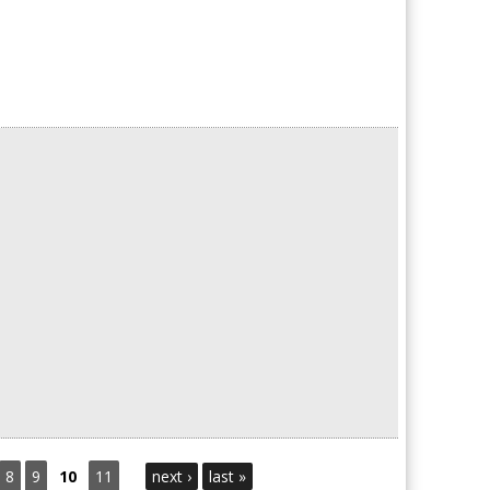
8
9
10
11
next ›
last »