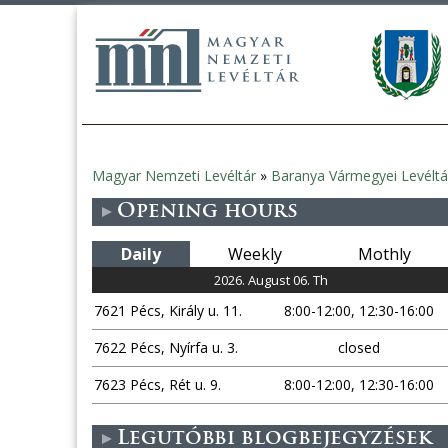
Magyar Nemzeti Levéltár
»
Baranya Vármegyei Levéltá
You
Opening hours
are
Daily
Weekly
Mothly
here
2026. August 06. Th
7621 Pécs, Király u. 11.
8:00-12:00, 12:30-16:00
7622 Pécs, Nyírfa u. 3.
closed
7623 Pécs, Rét u. 9.
8:00-12:00, 12:30-16:00
Legutóbbi blogbejegyzések