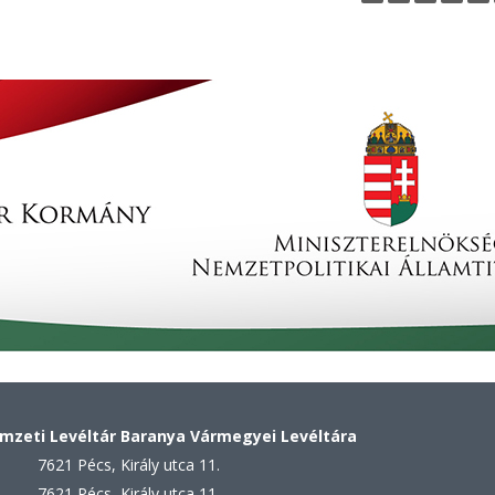
a
g
e
s
zeti Levéltár Baranya Vármegyei Levéltára
7621 Pécs, Király utca 11.
7621 Pécs, Király utca 11.