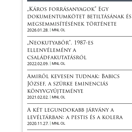
„Káros forrásanyagok” Egy
dokumentumkötet betiltásának és
megsemmisítésének története
2026.01.28.
MNL OL
„Neokutyabőr”. 1987-es
ellenvélemény a
családfakutatásról
2022.02.09.
MNL OL
Amiről kevesen tudnak: Babics
József, a szürke eminenciás
könyvgyűjteménye
2021.02.02.
MNL OL
A két legundokabb járvány a
levéltárban: a pestis és a kolera
2020.11.27.
MNL OL