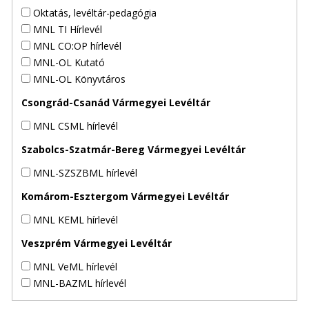
Oktatás, levéltár-pedagógia
MNL TI Hírlevél
MNL CO:OP hírlevél
MNL-OL Kutató
MNL-OL Könyvtáros
Csongrád-Csanád Vármegyei Levéltár
MNL CSML hírlevél
Szabolcs-Szatmár-Bereg Vármegyei Levéltár
MNL-SZSZBML hírlevél
Komárom-Esztergom Vármegyei Levéltár
MNL KEML hírlevél
Veszprém Vármegyei Levéltár
MNL VeML hírlevél
MNL-BAZML hírlevél