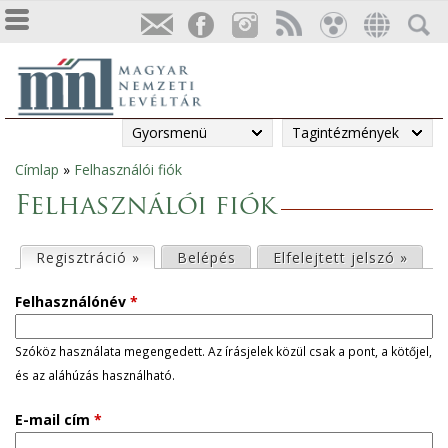
Gyorsmenü
Tagintézmények
Címlap
»
Felhasználói fiók
Jelenlegi
Felhasználói fiók
hely
E
Regisztráció »
(aktív fül)
Belépés
Elfelejtett jelszó »
l
Felhasználónév
*
s
Szóköz használata megengedett. Az írásjelek közül csak a pont, a kötőjel,
és az aláhúzás használható.
ő
E-mail cím
*
d