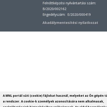
Felnőttképzési nyilvántartási szám:
B/2020/002162
Engedélyszám: E/2020/000419
Akadálymentesítési nyilatkozat
A MNL portál süti (cookie) fájlokat használ, melyeket az Ön gépén t
a rendszer. A cookie-k személyek azonosítására nem alkalmasak,