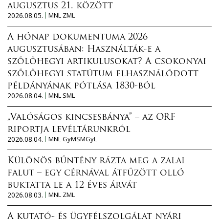
augusztus 21. között
2026.08.05.
MNL ZML
A hónap dokumentuma 2026
augusztusában: Használták-e a
szőlőhegyi artikulusokat? A csokonyai
szőlőhegyi statútum elhasználódott
példányának pótlása 1830-ból
2026.08.04.
MNL SML
„Valóságos kincsesbánya” – az ORF
riportja levéltárunkról
2026.08.04.
MNL GyMSMGyL
Különös bűntény rázta meg a zalai
falut – egy cérnával átfűzött olló
buktatta le a 12 éves árvát
2026.08.03.
MNL ZML
A kutató- és ügyfélszolgálat nyári