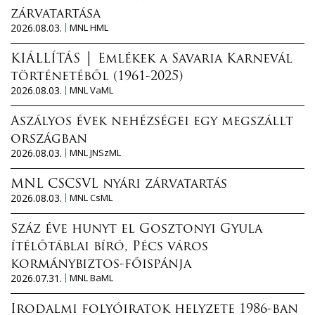
zárvatartása
2026.08.03.
MNL HML
KIÁLLÍTÁS │ Emlékek a Savaria Karnevál
történetéből (1961-2025)
2026.08.03.
MNL VaML
Aszályos évek nehézségei egy megszállt
országban
2026.08.03.
MNL JNSzML
MNL CSCSVL nyári zárvatartás
2026.08.03.
MNL CsML
Száz éve hunyt el Gosztonyi Gyula
ítélőtáblai bíró, Pécs város
kormánybiztos-főispánja
2026.07.31.
MNL BaML
Irodalmi folyóiratok helyzete 1986-ban