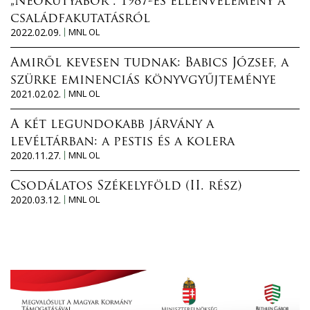
„Neokutyabőr”. 1987-es ellenvélemény a
családfakutatásról
2022.02.09.
MNL OL
Amiről kevesen tudnak: Babics József, a
szürke eminenciás könyvgyűjteménye
2021.02.02.
MNL OL
A két legundokabb járvány a
levéltárban: a pestis és a kolera
2020.11.27.
MNL OL
Csodálatos Székelyföld (II. rész)
2020.03.12.
MNL OL