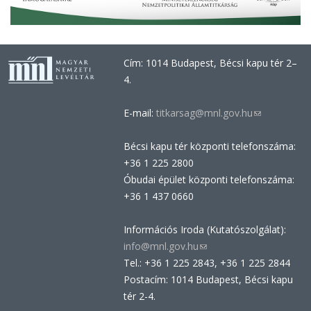
Cím: 1014 Budapest, Bécsi kapu tér 2–
4.
E-mail:
titkarsag@mnl.gov.hu
(link
sends
Bécsi kapu tér központi telefonszáma:
e-
+36 1 225 2800
mail)
Óbudai épület központi telefonszáma:
+36 1 437 0660
Információs Iroda (Kutatószolgálat):
info@mnl.gov.hu
(link
Tel.: +36 1 225 2843, +36 1 225 2844
sends
Postacím: 1014 Budapest, Bécsi kapu
e-
tér 2-4.
mail)