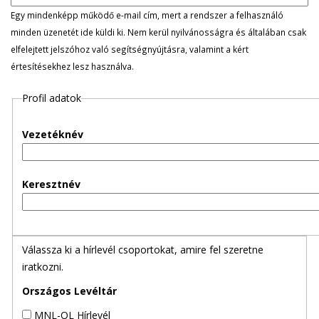
l
Egy mindenképp működő e-mail cím, mert a rendszer a felhasználó
minden üzenetét ide küldi ki. Nem kerül nyilvánosságra és általában csak
e
elfelejtett jelszóhoz való segítségnyújtásra, valamint a kért
értesítésekhez lesz használva.
g
Profil adatok
e
s
Vezetéknév
f
Keresztnév
ü
l
Válassza ki a hírlevél csoportokat, amire fel szeretne
e
iratkozni.
k
Országos Levéltár
MNL-OL Hírlevél