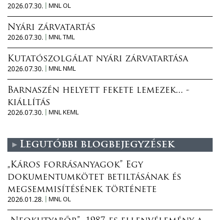
2026.07.30.
MNL OL
Nyári zárvatartás
2026.07.30.
MNL TML
Kutatószolgálat nyári zárvatartása
2026.07.30.
MNL NML
Barnaszén helyett fekete lemezek... -
kiállítás
2026.07.30.
MNL KEML
Legutóbbi blogbejegyzések
„Káros forrásanyagok” Egy
dokumentumkötet betiltásának és
megsemmisítésének története
2026.01.28.
MNL OL