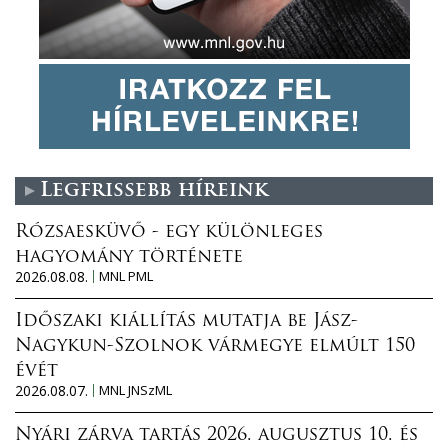
Legfrissebb híreink
Rózsaesküvő - egy különleges
hagyomány története
2026.08.08.
MNL PML
Időszaki kiállítás mutatja be Jász-
Nagykun-Szolnok vármegye elmúlt 150
évét
2026.08.07.
MNL JNSzML
Nyári zárva tartás 2026. augusztus 10. és