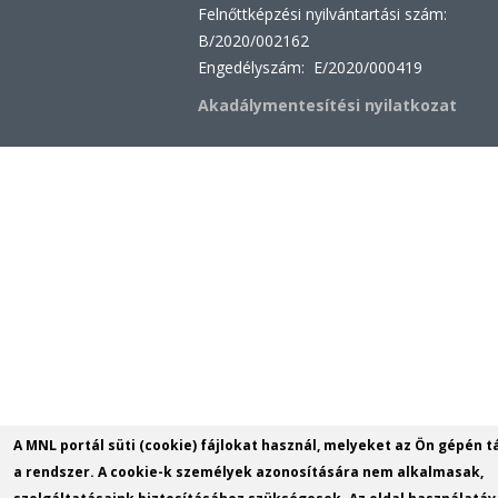
Felnőttképzési nyilvántartási szám:
B/2020/002162
Engedélyszám: E/2020/000419
Akadálymentesítési nyilatkozat
A MNL portál süti (cookie) fájlokat használ, melyeket az Ön gépén t
a rendszer. A cookie-k személyek azonosítására nem alkalmasak,