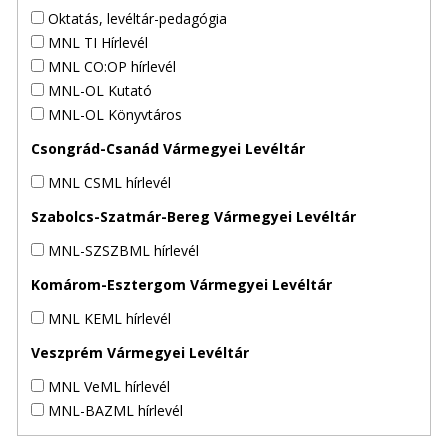
Oktatás, levéltár-pedagógia
MNL TI Hírlevél
MNL CO:OP hírlevél
MNL-OL Kutató
MNL-OL Könyvtáros
Csongrád-Csanád Vármegyei Levéltár
MNL CSML hírlevél
Szabolcs-Szatmár-Bereg Vármegyei Levéltár
MNL-SZSZBML hírlevél
Komárom-Esztergom Vármegyei Levéltár
MNL KEML hírlevél
Veszprém Vármegyei Levéltár
MNL VeML hírlevél
MNL-BAZML hírlevél