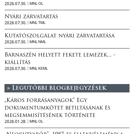
2026.07.30.
MNL OL
Nyári zárvatartás
2026.07.30.
MNL TML
Kutatószolgálat nyári zárvatartása
2026.07.30.
MNL NML
Barnaszén helyett fekete lemezek... -
kiállítás
2026.07.30.
MNL KEML
Legutóbbi blogbejegyzések
„Káros forrásanyagok” Egy
dokumentumkötet betiltásának és
megsemmisítésének története
2026.01.28.
MNL OL