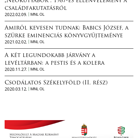
„Neokutyabőr”. 1987-es ellenvélemény a
családfakutatásról
2022.02.09.
MNL OL
Amiről kevesen tudnak: Babics József, a
szürke eminenciás könyvgyűjteménye
2021.02.02.
MNL OL
A két legundokabb járvány a
levéltárban: a pestis és a kolera
2020.11.27.
MNL OL
Csodálatos Székelyföld (II. rész)
2020.03.12.
MNL OL