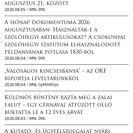
augusztus 21. között
2026.08.05.
MNL ZML
A hónap dokumentuma 2026
augusztusában: Használták-e a
szőlőhegyi artikulusokat? A csokonyai
szőlőhegyi statútum elhasználódott
példányának pótlása 1830-ból
2026.08.04.
MNL SML
„Valóságos kincsesbánya” – az ORF
riportja levéltárunkról
2026.08.04.
MNL GyMSMGyL
Különös bűntény rázta meg a zalai
falut – egy cérnával átfűzött olló
buktatta le a 12 éves árvát
2026.08.03.
MNL ZML
A kutató- és ügyfélszolgálat nyári