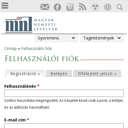
Gyorsmenü
Tagintézmények
Címlap
»
Felhasználói fiók
Jelenlegi
Felhasználói fiók
hely
E
Regisztráció »
(aktív fül)
Belépés
Elfelejtett jelszó »
l
Felhasználónév
*
s
Szóköz használata megengedett. Az írásjelek közül csak a pont, a kötőjel,
és az aláhúzás használható.
ő
E-mail cím
*
d