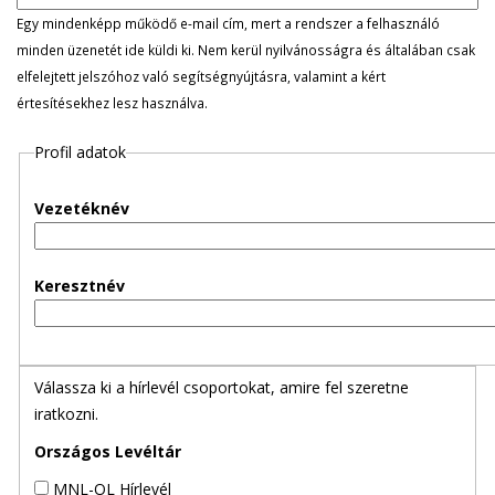
l
Egy mindenképp működő e-mail cím, mert a rendszer a felhasználó
minden üzenetét ide küldi ki. Nem kerül nyilvánosságra és általában csak
e
elfelejtett jelszóhoz való segítségnyújtásra, valamint a kért
értesítésekhez lesz használva.
g
Profil adatok
e
s
Vezetéknév
f
Keresztnév
ü
l
Válassza ki a hírlevél csoportokat, amire fel szeretne
e
iratkozni.
k
Országos Levéltár
MNL-OL Hírlevél