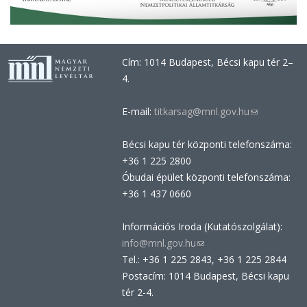
Cím: 1014 Budapest, Bécsi kapu tér 2–
4.
E-mail:
titkarsag@mnl.gov.hu
(link
sends
Bécsi kapu tér központi telefonszáma:
e-
+36 1 225 2800
mail)
Óbudai épület központi telefonszáma:
+36 1 437 0660
Információs Iroda (Kutatószolgálat):
info@mnl.gov.hu
(link
Tel.: +36 1 225 2843, +36 1 225 2844
sends
Postacím: 1014 Budapest, Bécsi kapu
e-
tér 2-4.
mail)