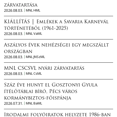
zárvatartása
2026.08.03.
MNL HML
KIÁLLÍTÁS │ Emlékek a Savaria Karnevál
történetéből (1961-2025)
2026.08.03.
MNL VaML
Aszályos évek nehézségei egy megszállt
országban
2026.08.03.
MNL JNSzML
MNL CSCSVL nyári zárvatartás
2026.08.03.
MNL CsML
Száz éve hunyt el Gosztonyi Gyula
ítélőtáblai bíró, Pécs város
kormánybiztos-főispánja
2026.07.31.
MNL BaML
Irodalmi folyóiratok helyzete 1986-ban