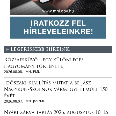
Legfrissebb híreink
Rózsaesküvő - egy különleges
hagyomány története
2026.08.08.
MNL PML
Időszaki kiállítás mutatja be Jász-
Nagykun-Szolnok vármegye elmúlt 150
évét
2026.08.07.
MNL JNSzML
Nyári zárva tartás 2026. augusztus 10. és