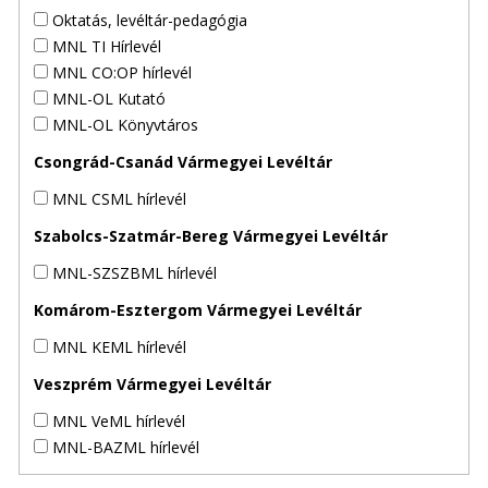
Oktatás, levéltár-pedagógia
MNL TI Hírlevél
MNL CO:OP hírlevél
MNL-OL Kutató
MNL-OL Könyvtáros
Csongrád-Csanád Vármegyei Levéltár
MNL CSML hírlevél
Szabolcs-Szatmár-Bereg Vármegyei Levéltár
MNL-SZSZBML hírlevél
Komárom-Esztergom Vármegyei Levéltár
MNL KEML hírlevél
Veszprém Vármegyei Levéltár
MNL VeML hírlevél
MNL-BAZML hírlevél