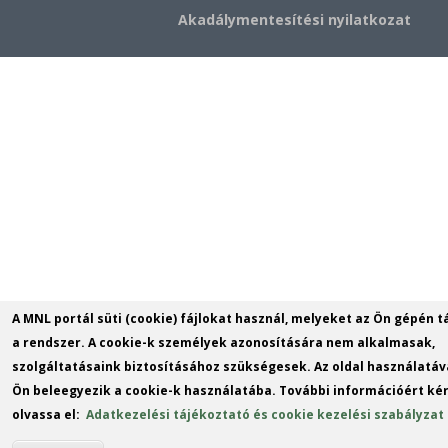
Akadálymentesítési nyilatkozat
A MNL portál süti (cookie) fájlokat használ, melyeket az Ön gépén t
a rendszer. A cookie-k személyek azonosítására nem alkalmasak,
szolgáltatásaink biztosításához szükségesek. Az oldal használatáv
Ön beleegyezik a cookie-k használatába. További információért kér
olvassa el:
Adatkezelési tájékoztató és cookie kezelési szabályzat