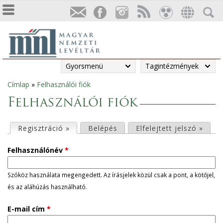
Gyorsmenü
Tagintézmények
Címlap
»
Felhasználói fiók
Jelenlegi
Felhasználói fiók
hely
E
Regisztráció »
(aktív fül)
Belépés
Elfelejtett jelszó »
l
Felhasználónév
*
s
Szóköz használata megengedett. Az írásjelek közül csak a pont, a kötőjel,
és az aláhúzás használható.
ő
E-mail cím
*
d