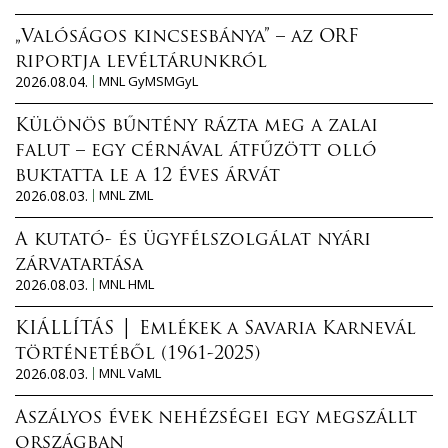
„Valóságos kincsesbánya” – az ORF
riportja levéltárunkról
2026.08.04.
MNL GyMSMGyL
Különös bűntény rázta meg a zalai
falut – egy cérnával átfűzött olló
buktatta le a 12 éves árvát
2026.08.03.
MNL ZML
A kutató- és ügyfélszolgálat nyári
zárvatartása
2026.08.03.
MNL HML
KIÁLLÍTÁS │ Emlékek a Savaria Karnevál
történetéből (1961-2025)
2026.08.03.
MNL VaML
Aszályos évek nehézségei egy megszállt
országban