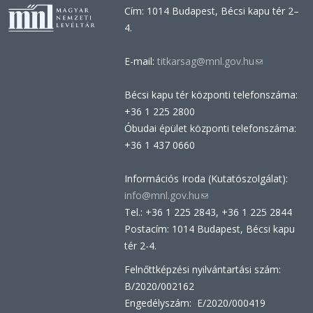
Cím: 1014 Budapest, Bécsi kapu tér 2–
4.
E-mail:
titkarsag@mnl.gov.hu
(link
sends
Bécsi kapu tér központi telefonszáma:
e-
+36 1 225 2800
mail)
Óbudai épület központi telefonszáma:
+36 1 437 0660
Információs Iroda (Kutatószolgálat):
info@mnl.gov.hu
(link
Tel.: +36 1 225 2843, +36 1 225 2844
sends
Postacím: 1014 Budapest, Bécsi kapu
e-
tér 2-4.
mail)
Felnőttképzési nyilvántartási szám:
B/2020/002162
Engedélyszám: E/2020/000419