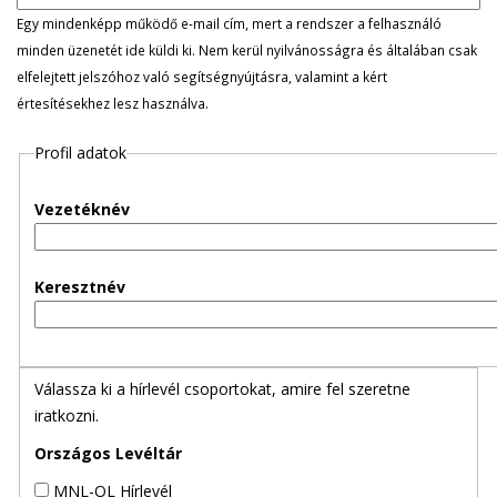
l
Egy mindenképp működő e-mail cím, mert a rendszer a felhasználó
minden üzenetét ide küldi ki. Nem kerül nyilvánosságra és általában csak
e
elfelejtett jelszóhoz való segítségnyújtásra, valamint a kért
értesítésekhez lesz használva.
g
Profil adatok
e
s
Vezetéknév
f
Keresztnév
ü
l
Válassza ki a hírlevél csoportokat, amire fel szeretne
e
iratkozni.
k
Országos Levéltár
MNL-OL Hírlevél