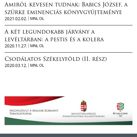
Amiről kevesen tudnak: Babics József, a
szürke eminenciás könyvgyűjteménye
2021.02.02.
MNL OL
A két legundokabb járvány a
levéltárban: a pestis és a kolera
2020.11.27.
MNL OL
Csodálatos Székelyföld (II. rész)
2020.03.12.
MNL OL