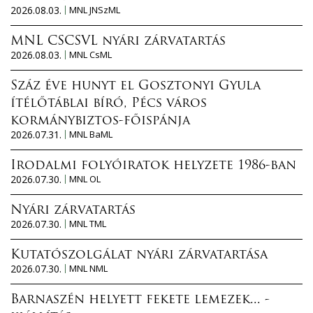
2026.08.03.
MNL JNSzML
MNL CSCSVL nyári zárvatartás
2026.08.03.
MNL CsML
Száz éve hunyt el Gosztonyi Gyula
ítélőtáblai bíró, Pécs város
kormánybiztos-főispánja
2026.07.31.
MNL BaML
Irodalmi folyóiratok helyzete 1986-ban
2026.07.30.
MNL OL
Nyári zárvatartás
2026.07.30.
MNL TML
Kutatószolgálat nyári zárvatartása
2026.07.30.
MNL NML
Barnaszén helyett fekete lemezek... -