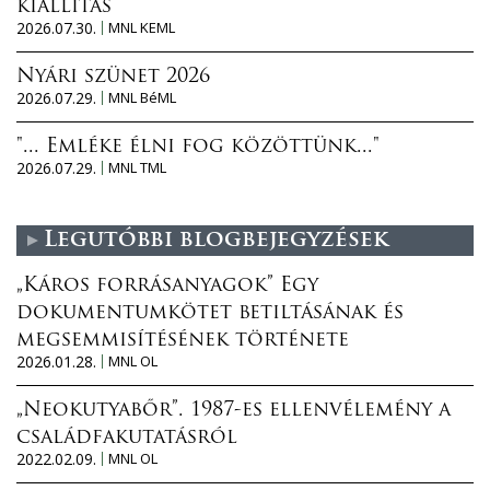
kiállítás
2026.07.30.
MNL KEML
Nyári szünet 2026
2026.07.29.
MNL BéML
"... Emléke élni fog közöttünk..."
2026.07.29.
MNL TML
Legutóbbi blogbejegyzések
„Káros forrásanyagok” Egy
dokumentumkötet betiltásának és
megsemmisítésének története
2026.01.28.
MNL OL
„Neokutyabőr”. 1987-es ellenvélemény a
családfakutatásról
2022.02.09.
MNL OL