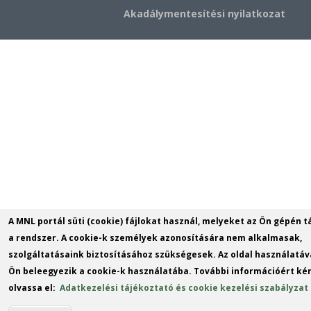
Akadálymentesítési nyilatkozat
A MNL portál süti (cookie) fájlokat használ, melyeket az Ön gépén t
a rendszer. A cookie-k személyek azonosítására nem alkalmasak,
szolgáltatásaink biztosításához szükségesek. Az oldal használatáv
Ön beleegyezik a cookie-k használatába. További információért kér
olvassa el:
Adatkezelési tájékoztató és cookie kezelési szabályzat