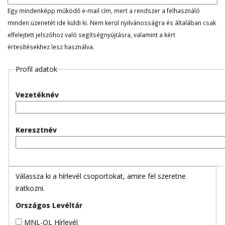
l
Egy mindenképp működő e-mail cím, mert a rendszer a felhasználó
minden üzenetét ide küldi ki. Nem kerül nyilvánosságra és általában csak
e
elfelejtett jelszóhoz való segítségnyújtásra, valamint a kért
értesítésekhez lesz használva.
g
Profil adatok
e
s
Vezetéknév
f
Keresztnév
ü
l
Válassza ki a hírlevél csoportokat, amire fel szeretne
e
iratkozni.
k
Országos Levéltár
MNL-OL Hírlevél