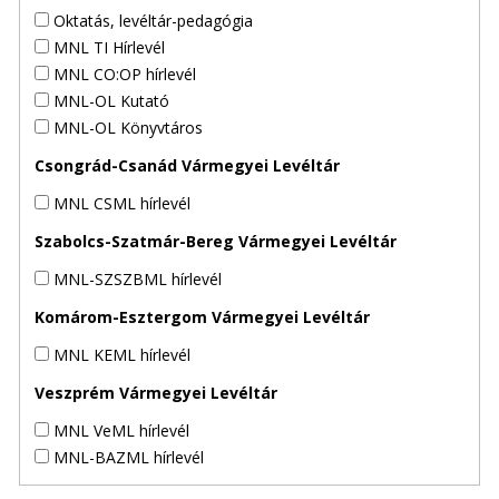
Oktatás, levéltár-pedagógia
MNL TI Hírlevél
MNL CO:OP hírlevél
MNL-OL Kutató
MNL-OL Könyvtáros
Csongrád-Csanád Vármegyei Levéltár
MNL CSML hírlevél
Szabolcs-Szatmár-Bereg Vármegyei Levéltár
MNL-SZSZBML hírlevél
Komárom-Esztergom Vármegyei Levéltár
MNL KEML hírlevél
Veszprém Vármegyei Levéltár
MNL VeML hírlevél
MNL-BAZML hírlevél