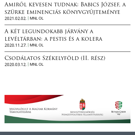
Amiről kevesen tudnak: Babics József, a
szürke eminenciás könyvgyűjteménye
2021.02.02.
MNL OL
A két legundokabb járvány a
levéltárban: a pestis és a kolera
2020.11.27.
MNL OL
Csodálatos Székelyföld (II. rész)
2020.03.12.
MNL OL