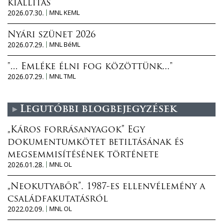
kiállítás
2026.07.30.
MNL KEML
Nyári szünet 2026
2026.07.29.
MNL BéML
"... Emléke élni fog közöttünk..."
2026.07.29.
MNL TML
Legutóbbi blogbejegyzések
„Káros forrásanyagok” Egy
dokumentumkötet betiltásának és
megsemmisítésének története
2026.01.28.
MNL OL
„Neokutyabőr”. 1987-es ellenvélemény a
családfakutatásról
2022.02.09.
MNL OL