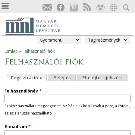
Gyorsmenü
Tagintézmények
Címlap
»
Felhasználói fiók
Jelenlegi
Felhasználói fiók
hely
E
Regisztráció »
(aktív fül)
Belépés
Elfelejtett jelszó »
l
Felhasználónév
*
s
Szóköz használata megengedett. Az írásjelek közül csak a pont, a kötőjel,
és az aláhúzás használható.
ő
E-mail cím
*
d