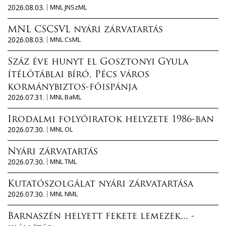
2026.08.03.
MNL JNSzML
MNL CSCSVL nyári zárvatartás
2026.08.03.
MNL CsML
Száz éve hunyt el Gosztonyi Gyula
ítélőtáblai bíró, Pécs város
kormánybiztos-főispánja
2026.07.31.
MNL BaML
Irodalmi folyóiratok helyzete 1986-ban
2026.07.30.
MNL OL
Nyári zárvatartás
2026.07.30.
MNL TML
Kutatószolgálat nyári zárvatartása
2026.07.30.
MNL NML
Barnaszén helyett fekete lemezek... -