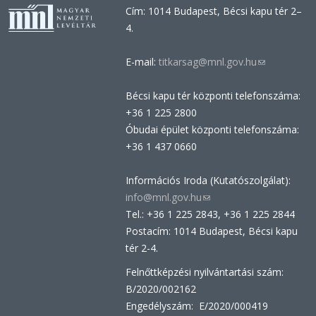
Cím: 1014 Budapest, Bécsi kapu tér 2–
4.
E-mail:
titkarsag@mnl.gov.hu
(link
sends
Bécsi kapu tér központi telefonszáma:
e-
+36 1 225 2800
mail)
Óbudai épület központi telefonszáma:
+36 1 437 0660
Információs Iroda (Kutatószolgálat):
info@mnl.gov.hu
(link
Tel.: +36 1 225 2843, +36 1 225 2844
sends
Postacím: 1014 Budapest, Bécsi kapu
e-
tér 2-4.
mail)
Felnőttképzési nyilvántartási szám:
B/2020/002162
Engedélyszám: E/2020/000419