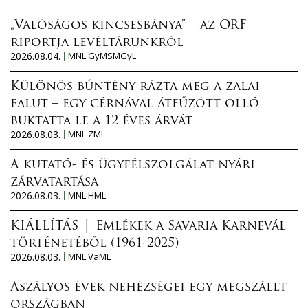
„Valóságos kincsesbánya” – az ORF
riportja levéltárunkról
2026.08.04.
MNL GyMSMGyL
Különös bűntény rázta meg a zalai
falut – egy cérnával átfűzött olló
buktatta le a 12 éves árvát
2026.08.03.
MNL ZML
A kutató- és ügyfélszolgálat nyári
zárvatartása
2026.08.03.
MNL HML
KIÁLLÍTÁS │ Emlékek a Savaria Karnevál
történetéből (1961-2025)
2026.08.03.
MNL VaML
Aszályos évek nehézségei egy megszállt
országban