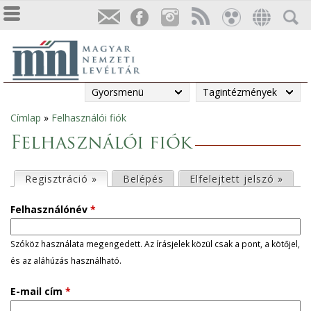
Gyorsmenü
Tagintézmények
Címlap
»
Felhasználói fiók
Jelenlegi
Felhasználói fiók
hely
E
Regisztráció »
(aktív fül)
Belépés
Elfelejtett jelszó »
l
Felhasználónév
*
s
Szóköz használata megengedett. Az írásjelek közül csak a pont, a kötőjel,
és az aláhúzás használható.
ő
E-mail cím
*
d