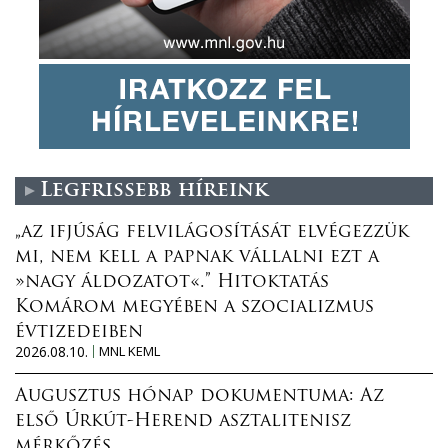
Legfrissebb híreink
„az ifjúság felvilágosítását elvégezzük
mi, nem kell a papnak vállalni ezt a
»nagy áldozatot«.” Hitoktatás
Komárom megyében a szocializmus
évtizedeiben
2026.08.10.
MNL KEML
Augusztus hónap dokumentuma: Az
első Úrkút-Herend asztalitenisz
mérkőzés