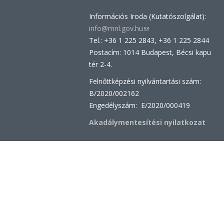
Információs Iroda (Kutatószolgálat):
info@mnl.gov.hu
(link
Tel.: +36 1 225 2843, +36 1 225 2844
sends
Postacím: 1014 Budapest, Bécsi kapu
e-
tér 2-4.
mail)
Felnőttképzési nyilvántartási szám:
B/2020/002162
Engedélyszám: E/2020/000419
Akadálymentesítési nyilatkozat