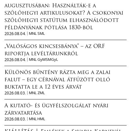
augusztusában: Használták-e a
szőlőhegyi artikulusokat? A csokonyai
szőlőhegyi statútum elhasználódott
példányának pótlása 1830-ból
2026.08.04.
MNL SML
„Valóságos kincsesbánya” – az ORF
riportja levéltárunkról
2026.08.04.
MNL GyMSMGyL
Különös bűntény rázta meg a zalai
falut – egy cérnával átfűzött olló
buktatta le a 12 éves árvát
2026.08.03.
MNL ZML
A kutató- és ügyfélszolgálat nyári
zárvatartása
2026.08.03.
MNL HML