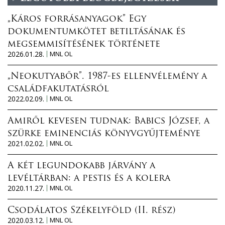
„Káros forrásanyagok” Egy
dokumentumkötet betiltásának és
megsemmisítésének története
2026.01.28.
MNL OL
„Neokutyabőr”. 1987-es ellenvélemény a
családfakutatásról
2022.02.09.
MNL OL
Amiről kevesen tudnak: Babics József, a
szürke eminenciás könyvgyűjteménye
2021.02.02.
MNL OL
A két legundokabb járvány a
levéltárban: a pestis és a kolera
2020.11.27.
MNL OL
Csodálatos Székelyföld (II. rész)
2020.03.12.
MNL OL