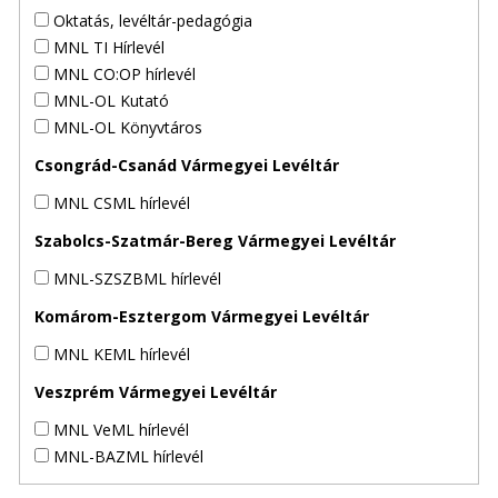
Oktatás, levéltár-pedagógia
MNL TI Hírlevél
MNL CO:OP hírlevél
MNL-OL Kutató
MNL-OL Könyvtáros
Csongrád-Csanád Vármegyei Levéltár
MNL CSML hírlevél
Szabolcs-Szatmár-Bereg Vármegyei Levéltár
MNL-SZSZBML hírlevél
Komárom-Esztergom Vármegyei Levéltár
MNL KEML hírlevél
Veszprém Vármegyei Levéltár
MNL VeML hírlevél
MNL-BAZML hírlevél