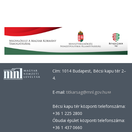
Cím: 1014 Budapest, Bécsi kapu tér 2–
4.
E-mail:
titkarsag@mnl.gov.hu
(link
sends
Bécsi kapu tér központi telefonszáma:
e-
+36 1 225 2800
mail)
Óbudai épület központi telefonszáma:
+36 1 437 0660