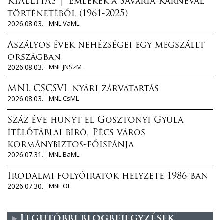
KIÁLLÍTÁS │ Emlékek a Savaria Karnevál
történetéből (1961-2025)
2026.08.03.
MNL VaML
Aszályos évek nehézségei egy megszállt
országban
2026.08.03.
MNL JNSzML
MNL CSCSVL nyári zárvatartás
2026.08.03.
MNL CsML
Száz éve hunyt el Gosztonyi Gyula
ítélőtáblai bíró, Pécs város
kormánybiztos-főispánja
2026.07.31.
MNL BaML
Irodalmi folyóiratok helyzete 1986-ban
2026.07.30.
MNL OL
Legutóbbi blogbejegyzések