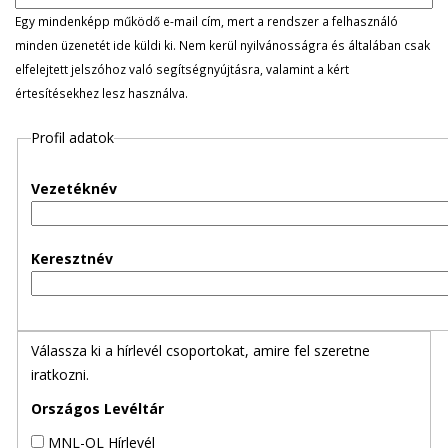
l
Egy mindenképp működő e-mail cím, mert a rendszer a felhasználó
minden üzenetét ide küldi ki. Nem kerül nyilvánosságra és általában csak
e
elfelejtett jelszóhoz való segítségnyújtásra, valamint a kért
értesítésekhez lesz használva.
g
Profil adatok
e
s
Vezetéknév
f
Keresztnév
ü
l
Válassza ki a hírlevél csoportokat, amire fel szeretne
e
iratkozni.
k
Országos Levéltár
MNL-OL Hírlevél