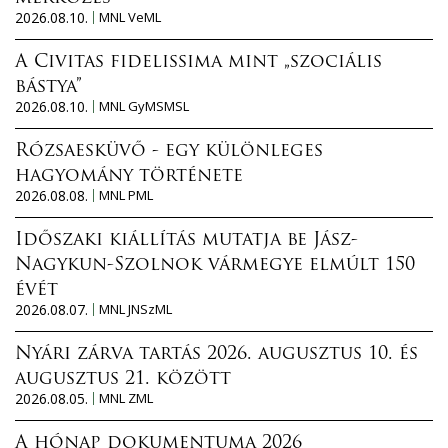
2026.08.10.
MNL VeML
A Civitas fidelissima mint „szociális
bástya”
2026.08.10.
MNL GyMSMSL
Rózsaesküvő - egy különleges
hagyomány története
2026.08.08.
MNL PML
Időszaki kiállítás mutatja be Jász-
Nagykun-Szolnok vármegye elmúlt 150
évét
2026.08.07.
MNL JNSzML
Nyári zárva tartás 2026. augusztus 10. és
augusztus 21. között
2026.08.05.
MNL ZML
A hónap dokumentuma 2026